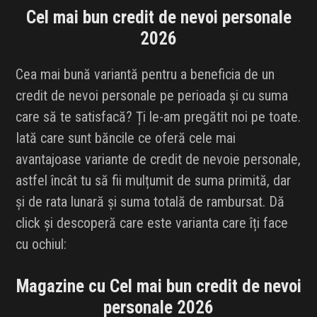
Cel mai bun credit de nevoi personale
INFLUENCER SQUAD
2026
BRANDURI
Cea mai bună variantă pentru a beneficia de un
IDEI DE CADOURI
credit de nevoi personale pe perioada și cu suma
care să te satisfacă? Ți le-am pregătit noi pe toate.
ȘTIRI
Iată care sunt băncile ce oferă cele mai
avantajoase variante de credit de nevoie personale,
FAVORITE
astfel încât tu să fii mulțumit de suma primită, dar
și de rata lunară și suma totală de rambursat. Dă
click și descoperă care este varianta care îți face
cu ochiul:
Magazine cu Cel mai bun credit de nevoi
personale 2026