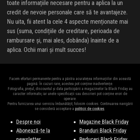
toate informațiile necesare pentru a aplica la un
credit de nevoie personale care să te avantajeze.
Nu uita, fii atent la cele 4 aspecte menționate mai
sus (suma, condițiile de creditare, perioada de
rambursare și, mai ales, dobânda) înainte de a
aplica. Ochii mari și mult succes!
Facem eforturi permanente pentru a păstra acuratețea informațiilor din această
pagină. În cazuri rare, acestea pot conține inadvertențe.
Fotografia, prețul, discountul și data participării a magazinelor la Black Friday au
caracter informativ, iar unele specificații sau descrieri pot conține erori de
operare.
Pentru furnizarea unui serviciu îmbunătățit, folosim cookies. Continuarea navigării
se consideră acceptare a
politicii de cookies
.
Despre noi
Magazine Black Friday
Abonează-te la
Branduri Black Friday
newsletter
Reduceri Black Friday