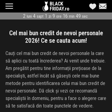
BLACK
FRIDAY.ro
2
4
1
9
16
48
luni
sapt
zi
ore
min
sec
CATEGORII
MAGAZINE
Cel mai bun credit de nevoi personale
2026! Ce se cauta acum!
ÎNSCRIE MAGAZIN
Cauți cel mai bun credit de nevoi personale la care
LIVE BLOG
să aplici cu toată încrederea? Ai venit unde trebuie.
Am pregătit pentru tine informații prețioase de la
REDUCERI
specialiști, astfel încât să găsești cele mai bune
CODURI REDUCERE
metode pentru identificarea celui mai bun credit de
nevoi personale. Dă click și vezi ce recomandă
CÂND E BLACK FRIDAY
specialiștii în domeniu, pentru a face o alegere care
să te satisfacă din toate punctele de vedere.
ABONARE NEWSLETTER