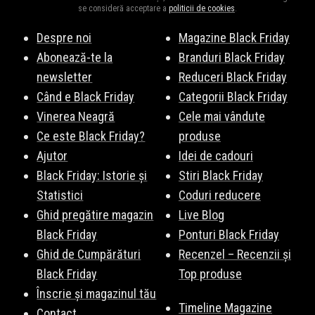
Esteto
,
evoMAG
,
SHEIN
, și multe altele. Vezi lista completă
aici
.
se consideră acceptare a
politicii de cookies
.
Despre noi
Magazine Black Friday
Abonează-te la
Branduri Black Friday
newsletter
Reduceri Black Friday
Când e Black Friday
Categorii Black Friday
Vinerea Neagră
Cele mai vândute
Ce este Black Friday?
produse
Ajutor
Idei de cadouri
Black Friday: Istorie și
Stiri Black Friday
Statistici
Coduri reducere
Ghid pregătire magazin
Live Blog
Black Friday
Ponturi Black Friday
Ghid de Cumpărături
Recenzel – Recenzii și
Black Friday
Top produse
Înscrie și magazinul tău
Timeline Magazine
Contact