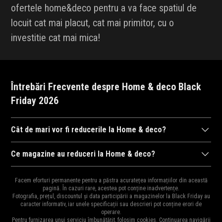
ofertele home&deco pentru a va face spatiul de
locuit cat mai placut, cat mai primitor, cu o
investitie cat mai mica!
Întrebări Frecvente despre Home & deco Black
Friday 2026
Cât de mari vor fi reducerile la Home & deco?
După cum ne-am obișnuit în anii trecuți,
magazinele
se întrec în
Ce magazine au reduceri la Home & deco?
a ne arăta reducerile la mii de
produse
. Drept urmare, reducerile
Diversitatea
magazinelor
e mare pentru că e perioada ideală
pot ajunge și la 95% și cu siguranță vor fi cele mai mari reduceri
Facem eforturi permanente pentru a păstra acuratețea informațiilor din această
pentru destocaj, de aceea și oferta bogată în reduceri.
pagină. În cazuri rare, acestea pot conține inadvertențe.
din an și e perioada ideală pentru a cumpăra cadourile de
Moș
Fotografia, prețul, discountul și data participării a magazinelor la Black Friday au
Principalele magazine cu reduceri la Home & deco sunt:
Dyson
,
Craciun
,
Moș Nicolae
sau
zile de naștere
pentru cei dragi.
caracter informativ, iar unele specificații sau descrieri pot conține erori de
operare.
Amazon.de
,
Temu
,
Dormeo
,
Mobila Laguna
,
Mezoni
,
Bonami
,
Pentru furnizarea unui serviciu îmbunătățit, folosim cookies. Continuarea navigării