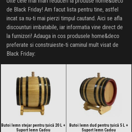
Uite cele mai mari reduceri la produse home&deco
de Black Friday! Am facut lista pentru tine, astfel
incat sa nu-ti mai pierzi timpul cautand. Aici se afla
discounturi imbatabile, iar informatia vine direct de
la furnizori! Adauga in cos produsele home&deco
preferate si construieste-ti caminul mult visat de
Black Friday:
Butoi lemn stejar pentru țuică 20 L +
Butoi lemn dud pentru țuică 5 L +
Suport lemn Cadou
Suport lemn Cadou