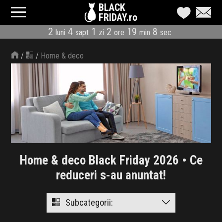
BLACK
FRIDAY.ro
2
4
1
2
19
7
luni
sapt
zi
ore
min
sec
CATEGORII
/
/
Home & deco
MAGAZINE
ÎNSCRIE MAGAZIN
LIVE BLOG
REDUCERI
Home & deco Black Friday 2026 • Ce
CODURI REDUCERE
reduceri s-au anuntat!
CÂND E BLACK FRIDAY
Subcategorii:
ABONARE NEWSLETTER