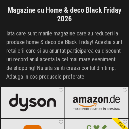
INFLUENCER SQUAD
Magazine cu Home & deco Black Friday
2026
BRANDURI
Iata care sunt marile magazine care au reduceri la
IDEI DE CADOURI
produse home & deco de Black Friday! Acestia sunt
retailerii care si-au anuntat participarea cu discount-
ȘTIRI
uri record anul acesta la cel mai mare eveniment
FAVORITE
de shopping! Nu uita sa iti creezi contul din timp.
Adauga in cos produsele preferate:
Dyson
Black Friday 2026
Amazon.de
Black Friday 2026
Temu
Black Friday 2026
Carturesti
Black Friday 2026
GOLD