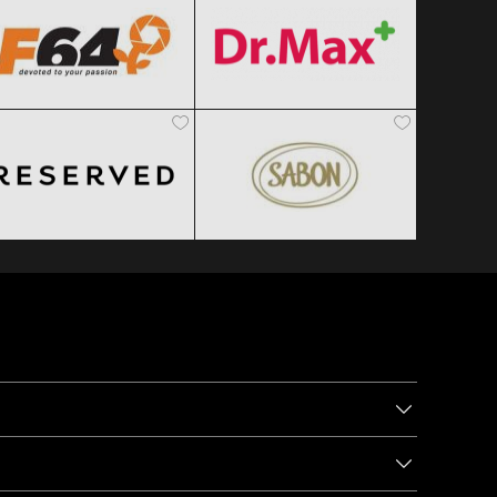
Reserved
SABON
Clic și Vezi Ofertele!
Clic și Vezi Ofertele!
Black Friday 2026
Black Friday 2026
Clic și Vezi Ofertele!
Clic și Vezi Ofertele!
 pentru a fi la curent cu noutățile!
Abonează-te la