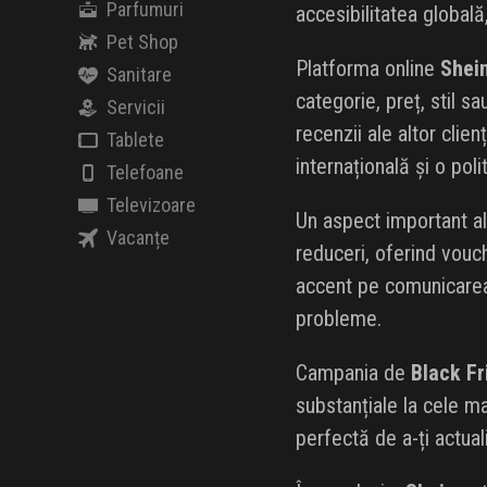
Parfumuri
accesibilitatea global
Pet Shop
Platforma online
Shei
Sanitare
categorie, preț, stil sa
Servicii
recenzii ale altor clie
Tablete
internațională și o po
Telefoane
Televizoare
Un aspect important a
Vacanțe
reduceri, oferind vouc
accent pe comunicarea 
probleme.
Campania de
Black Fr
substanțiale la cele ma
perfectă de a-ți actual