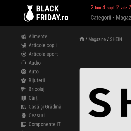
BLACK
2
4
2
luni
sapt
zile
FRIDAY.ro
Categorii
•
Magaz
Alimente
/
Magazine
/
SHEIN
Articole copii
Articole sport
Audio
Auto
Bijuterii
Bricolaj
Cărți
Casă și Grădină
Ceasuri
Componente IT