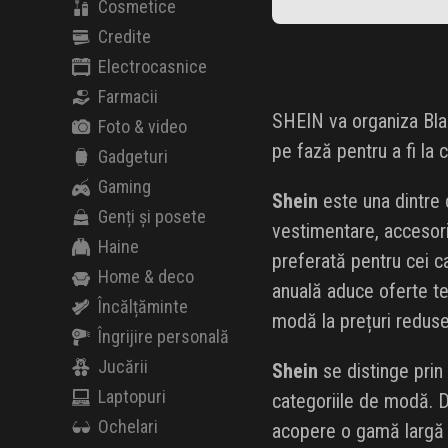
Cosmetice
Credite
Electrocasnice
Farmacii
SHEIN va organiza Blac
Foto & video
pe fază pentru a fi la 
Gadgeturi
Gaming
Shein
este una dintre 
Genți și posete
vestimentare, accesori
Haine
preferată pentru cei 
Home & deco
anuală aduce oferte ten
Încălțăminte
modă la prețuri reduse
Îngrijire personală
Jucării
Shein
se distinge prin 
Laptopuri
categoriile de modă. De
Ochelari
acopere o gamă largă de