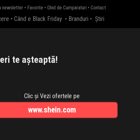
a newsletter
•
Favorite
•
Ghid de Cumparaturi
•
Contact
cere
•
Când e Black Friday
•
Branduri
•
Știri
ri te așteaptă!
Clic și Vezi ofertele pe
www.shein.com