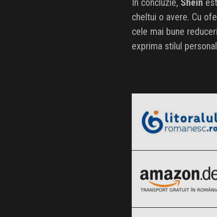
În concluzie,
Shein
est
cheltui o avere. Cu of
cele mai bune reduceri
exprima stilul persona
LitoralulRomanesc.ro
Black Friday 2026
Amazon.de
Clic și Vezi Ofertele!
Black Friday 2026
Vegis.ro
Clic și Vezi Ofertele!
Black Friday 2026