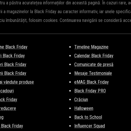
ri din an la mii de produse.
Vezi Aici
o parte din produsele vedetă. Fiți 
 a păstra acuratețea informațiilor din această pagină. În cazuri rare, 
rii a magazinelor la Black Friday au caracter informativ, iar unele specifi
iciu îmbunătățit, folosim cookies. Continuarea navigării se consideră ac
ne Black Friday
Timeline Magazine
i Black Friday
Calendar Black Friday
i Black Friday
Comunicate de presă
ii Black Friday
Mesaje Testimoniale
ai vândute produse
eMAG Black Friday
 cadouri
Black Friday PRO
lack Friday
Crăciun
 reducere
Halloween
og
Back to School
 Black Friday
Influencer Squad