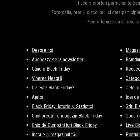
Ca în fiecare an,
SHEIN
ne surprinde cu cele mai mari reduce
Facem eforturi permanente pentru
Friday 2026.
Fotografia, prețul, discountul și data participă
Pentru furnizarea unui serv
Despre noi
Magazi
Abonează-te la newsletter
Brandur
Când e Black Friday
Reducer
Vinerea Neagră
Categor
Ce este Black Friday?
Cele m
Ajutor
Idei de
Black Friday: Istorie și Statistici
Stiri B
Ghid pregătire magazin Black Friday
Coduri
Ghid de Cumpărături Black Friday
Live Bl
Înscrie și magazinul tău
Ponturi