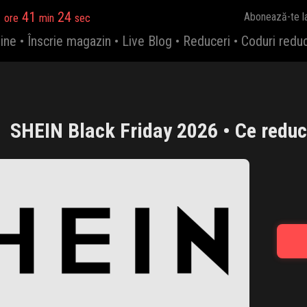
7
41
23
Abonează-te l
ore
min
sec
ine
•
Înscrie magazin
•
Live Blog
•
Reduceri
•
Coduri redu
SHEIN Black Friday 2026 • Ce reduce