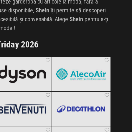
ăteze garderoba cu articole la modă, fără a
se disponibile,
Shein
îți permite să descoperi
cesibilă și convenabilă. Alege
Shein
pentru a-ți
 modei!
riday 2026
Dyson
AlecoAir
Black Friday 2026
Black Friday 2026
Benvenuti
Decathlon
Clic și Vezi Ofertele!
Clic și Vezi Ofertele!
Black Friday 2026
Black Friday 2026
F64
Dr.Max
Clic și Vezi Ofertele!
Clic și Vezi Ofertele!
Black Friday 2026
Black Friday 2026