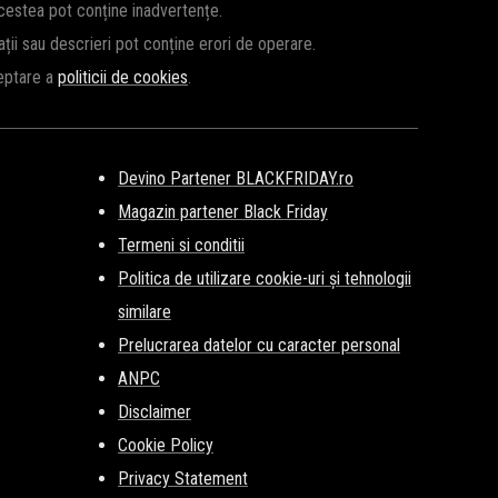
pe fază, vă vom ține la curent cu surprizele SHEIN de Black
acestea pot conține inadvertențe.
cații sau descrieri pot conține erori de operare.
ceptare a
politicii de cookies
.
Devino Partener BLACKFRIDAY.ro
Magazin partener Black Friday
Termeni si conditii
Politica de utilizare cookie-uri și tehnologii
similare
Prelucrarea datelor cu caracter personal
ANPC
Disclaimer
Cookie Policy
Privacy Statement