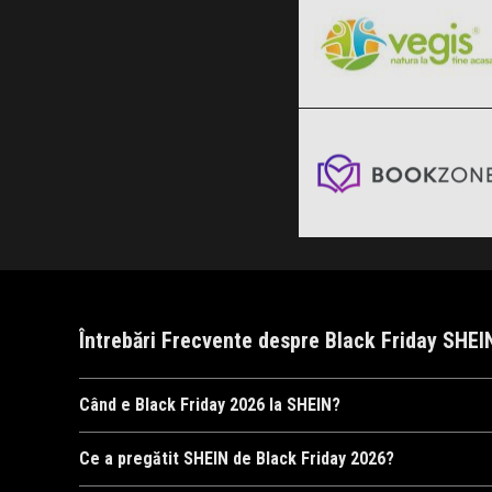
Bookzone
Clic și Vezi Ofertele!
Black Friday 2026
Clic și Vezi Ofertele!
Întrebări Frecvente despre Black Friday SHEI
Când e Black Friday 2026 la SHEIN?
SHEIN
va organiza Black Friday 2026, probabil în data de 6 n
Ce a pregătit SHEIN de Black Friday 2026?
newsletter
!