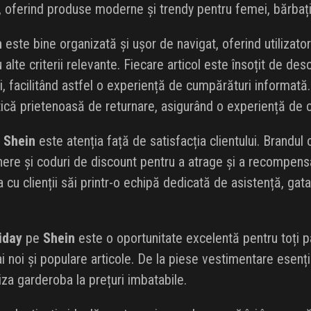
ă, oferind produse moderne și trendy pentru femei, bărbați 
n
este bine organizată și ușor de navigat, oferind utilizator
u alte criterii relevante. Fiecare articol este însoțit de desc
nți, facilitând astfel o experiență de cumpărături informată.
litică prietenoasă de returnare, asigurând o experiență de 
l
Shein
este atenția față de satisfacția clientului. Brandu
here și coduri de discount pentru a atrage și a recompensa
cu clienții săi printr-o echipă dedicată de asistență, gata
iday
pe
Shein
este o oportunitate excelentă pentru toți p
i noi și populare articole. De la piese vestimentare esenț
iza garderoba la prețuri imbatabile.