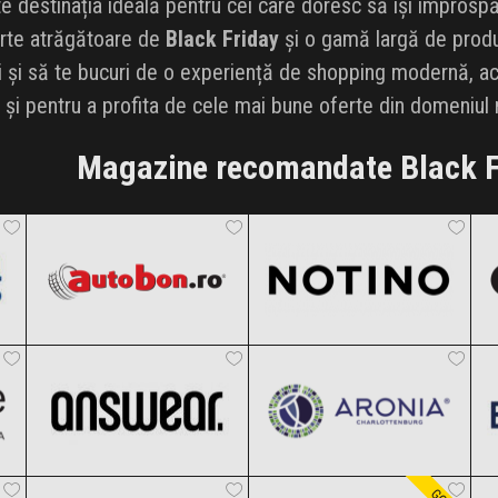
e destinația ideală pentru cei care doresc să își împrosp
erte atrăgătoare de
Black Friday
și o gamă largă de produ
 și să te bucuri de o experiență de shopping modernă, ac
l și pentru a profita de cele mai bune oferte din domeniul
Magazine recomandate Black F
Autobon
Notino
Black Friday 2026
Black Friday 2026
ANSWEAR.
Aronia Charlottenburg
Clic și Vezi Ofertele!
Clic și Vezi Ofertele!
Black Friday 2026
Black Friday 2026
Temu
Carturesti
Clic și Vezi Ofertele!
Clic și Vezi Ofertele!
Black Friday 2026
Black Friday 2026