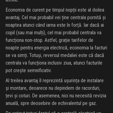
Economia de curent pe timpul nopții este al doilea
avantaj. Cel mai probabil vei ține centrala pornită și
noaptea atunci când iarna este în forță. Iar dacă ai
copil (sau mai mulți), cel mai probabil centrala va
funcționa non-stop. Astfel, grație tarifelor de
noapte pentru energia electrică, economia la facturi
se va simți. Totuși, reversul medaliei este că dacă
centrala va funcționa inclusiv ziua, atunci facturile
pot crește semnificativ.
Al treilea avantaj îl reprezintă ușurința de instalare
și montare, deoarece nu depindem de racorduri,
țevi și coturi. De asemenea, nici nu necesită revizia
anuală, spre deosebire de echivalentul pe gaz.