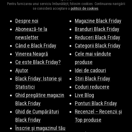
Dyson
,
Amazon.de
,
Fornello
,
Electrolux
,
Tefal
,
Samsung
,
Pentru furnizarea unui serviciu îmbunătățit, folosim cookies. Continuarea navigării
Rowenta
,
Mezoni
,
SHEIN
,
Karcher
, și multe altele. Vezi lista
se consideră acceptare a
politicii de cookies
.
completă
aici
.
Despre noi
Magazine Black Friday
Abonează-te la
Branduri Black Friday
newsletter
Reduceri Black Friday
Când e Black Friday
Categorii Black Friday
Vinerea Neagră
Cele mai vândute
Ce este Black Friday?
produse
Ajutor
Idei de cadouri
Black Friday: Istorie și
Stiri Black Friday
Statistici
Coduri reducere
Ghid pregătire magazin
Live Blog
Black Friday
Ponturi Black Friday
Ghid de Cumpărături
Recenzel – Recenzii și
Black Friday
Top produse
Înscrie și magazinul tău