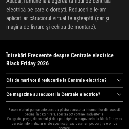
Așadar, rămâne la alegerea ta tipul de centrală
electrică pe care o dorești. Reducerile le-am
aplicat iar căruciorul virtual te așteaptă (dar și
mașina de livrare și echipa de montare).
Întrebări Frecvente despre Centrale electrice
Black Friday 2026
Cât de mari vor fi reducerile la Centrale electrice?
După cum ne-am obișnuit în anii trecuți,
magazinele
se întrec în
Ce magazine au reduceri la Centrale electrice?
a ne arăta reducerile la mii de
produse
. Drept urmare, reducerile
Diversitatea
magazinelor
e mare pentru că e perioada ideală
pot ajunge și la 95% și cu siguranță vor fi cele mai mari reduceri
Facem eforturi permanente pentru a păstra acuratețea informațiilor din această
pentru destocaj, de aceea și oferta bogată în reduceri.
pagină. În cazuri rare, acestea pot conține inadvertențe.
din an și e perioada ideală pentru a cumpăra cadourile de
Moș
Fotografia, prețul, discountul și data participării a magazinelor la Black Friday au
Principalele magazine cu reduceri la Centrale electrice sunt:
Craciun
,
Moș Nicolae
sau
zile de naștere
pentru cei dragi.
caracter informativ, iar unele specificații sau descrieri pot conține erori de
operare.