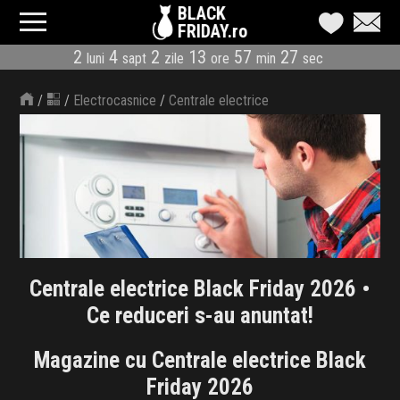
BLACK
FRIDAY.ro
2
4
2
13
57
25
luni
sapt
zile
ore
min
sec
CATEGORII
/
/
Electrocasnice
/
Centrale electrice
MAGAZINE
ÎNSCRIE MAGAZIN
LIVE BLOG
REDUCERI
Centrale electrice Black Friday 2026 •
CODURI REDUCERE
Ce reduceri s-au anuntat!
CÂND E BLACK FRIDAY
Magazine cu Centrale electrice Black
ABONARE NEWSLETTER
Friday 2026