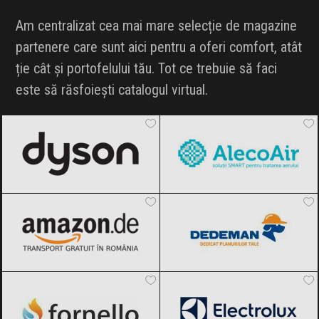
INFLUENCER SQUAD
Am centralizat cea mai mare selecție de magazine
partenere care sunt aici pentru a oferi comfort, atât
BRANDURI
ție cât și portofelului tău. Tot ce trebuie să faci
este să răsfoiești catalogul virtual.
IDEI DE CADOURI
Dyson
Black Friday 2026
AlecoAir
Black Friday 2026
ȘTIRI
FAVORITE
Amazon.de
Black Friday 2026
Dedeman
Black Friday 2026
Fornello
Black Friday 2026
Electrolux
Black Friday 2026