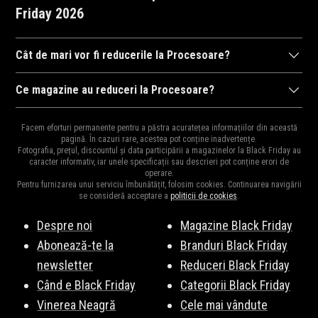
Friday 2026
Cât de mari vor fi reducerile la Procesoare?
După cum ne-am obișnuit în anii trecuți,
magazinele
se întrec în
Ce magazine au reduceri la Procesoare?
a ne arăta reducerile la mii de
produse
. Drept urmare, reducerile
Diversitatea
magazinelor
e mare pentru că e perioada ideală
pot ajunge și la 95% și cu siguranță vor fi cele mai mari reduceri
Facem eforturi permanente pentru a păstra acuratețea informațiilor din această
pentru destocaj, de aceea și oferta bogată în reduceri.
pagină. În cazuri rare, acestea pot conține inadvertențe.
din an și e perioada ideală pentru a cumpăra cadourile de
Moș
Fotografia, prețul, discountul și data participării a magazinelor la Black Friday au
Principalele magazine cu reduceri la Procesoare sunt:
Craciun
,
Moș Nicolae
sau
zile de naștere
pentru cei dragi.
caracter informativ, iar unele specificații sau descrieri pot conține erori de
operare.
Amazon.de
,
Samsung
,
SHEIN
,
Vexio
,
CIT Grup
,
AliExpress
,
ForIT
,
Pentru furnizarea unui serviciu îmbunătățit, folosim cookies. Continuarea navigării
ITGalaxy
,
pcMadd
, și multe altele. Vezi lista completă
aici
.
se consideră acceptare a
politicii de cookies
.
Despre noi
Magazine Black Friday
Abonează-te la
Branduri Black Friday
newsletter
Reduceri Black Friday
Când e Black Friday
Categorii Black Friday
Vinerea Neagră
Cele mai vândute