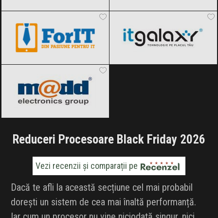
ForIT
Black Friday 2026
ITGalaxy
Black Friday 2026
pcMadd
Black Friday 2026
Reduceri Procesoare Black Friday 2026
Vezi recenzii și comparații pe
Dacă te afli la această secțiune cel mai probabil
dorești un sistem de cea mai înaltă performanță.
Iar cum un procesor nu vine niciodată singur, nici