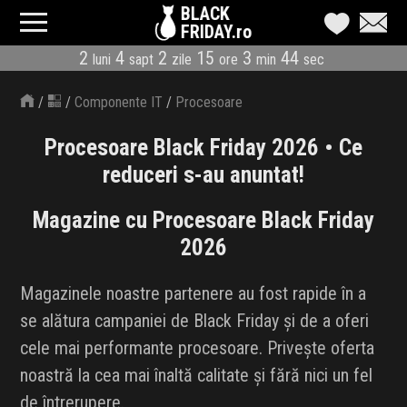
BLACK
FRIDAY.ro
2
4
2
15
3
44
luni
sapt
zile
ore
min
sec
CATEGORII
/
/
Componente IT
/
Procesoare
MAGAZINE
Procesoare Black Friday 2026 • Ce
ÎNSCRIE MAGAZIN
reduceri s-au anuntat!
LIVE BLOG
Magazine cu Procesoare Black Friday
2026
REDUCERI
Magazinele noastre partenere au fost rapide în a
CODURI REDUCERE
se alătura campaniei de Black Friday și de a oferi
CÂND E BLACK FRIDAY
cele mai performante procesoare. Privește oferta
noastră la cea mai înaltă calitate și fără nici un fel
ABONARE NEWSLETTER
de întrerupere.