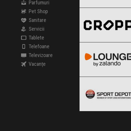
Parfumuri
Cropp
Clic și Vezi Ofertele!
Black Friday 2026
Pet Shop
Sanitare
Servicii
Tablete
Lounge by Zalando
Clic și Vezi Ofertele!
Black Friday 2026
Telefoane
Televizoare
Vacanțe
Sport Depot
Clic și Vezi Ofertele!
Black Friday 2026
Clic și Vezi Ofertele!