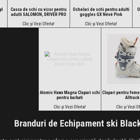
yl
Casca de schi cu vizor pentru
Ochelari de schi pentru adulti
O
adulti SALOMON, DRIVER PRO
goggles GX Névé Pink
SIGMA black
Clic și Vezi Oferta!
Clic și Vezi Oferta!
Atomic Hawx Magna Clapari schi
Clapari pentru feme
pentru barbati
Alltrack
Clic și Vezi Oferta!
Clic și Vezi O
Branduri de Echipament ski Blac