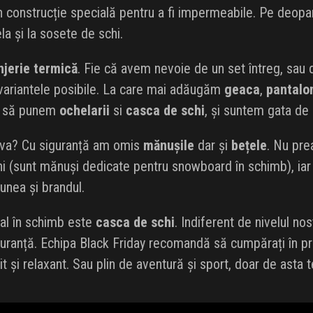
 construcție specială pentru a fi impermeabile. Pe deopar
a și la sosete de schi.
njerie termică
. Fie că avem nevoie de un set întreg, sau 
 variantele posibile. La care mai adăugăm
geaca
,
pantalon
e să punem
ochelarii
si
casca de schi
, și suntem gata de 
va? Cu siguranță am omis
mănușile
dar și
bețele
. Nu pr
hi (sunt mănuși dedicate pentru snowboard în schimb), iar 
unea și brandul.
ial în schimb este
casca de schi
. Indiferent de nivelul no
uranță. Echipa Black Friday recomandă să cumpărați în pr
it și relaxant. Sau plin de aventură și sport, doar de asta 