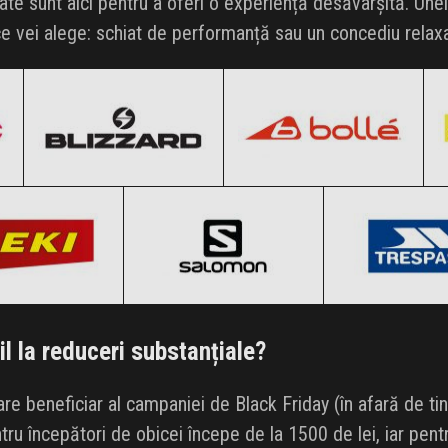
ate sunt aici pentru a oferi o experiență desăvârșită. Unel
e vei alege: schiat de performanță sau un concediu relax
Blizzard
Bolle
Black Friday 2026
Black Friday 2026
LEKI
Salomon
Trespas
Clic și Vezi Ofertele!
Clic și Vezi Ofertele!
k Friday 2026
Black Friday 2026
Black Friday
i Vezi Ofertele!
Clic și Vezi Ofertele!
Clic și Vezi Of
l la reduceri substanțiale?
e beneficiar al campaniei de Black Friday (în afară de ti
tru începători de obicei începe de la 1500 de lei, iar pen