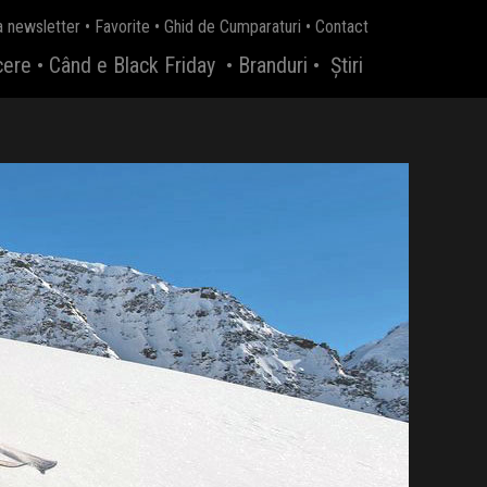
a newsletter
•
Favorite
•
Ghid de Cumparaturi
•
Contact
cere
•
Când e Black Friday
•
Branduri
•
Știri