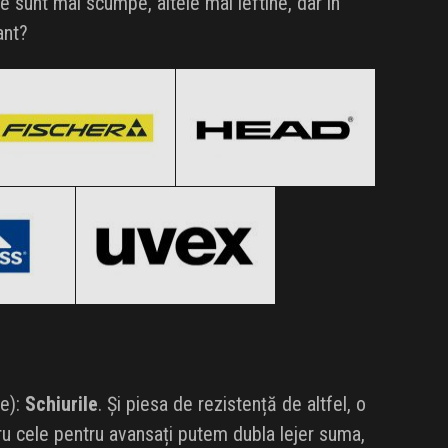
e sunt mai scumpe, altele mai ieftine, dar în
ant?
Fischer
HEAD
Black Friday 2026
Black Friday 2026
s
UVEX
Clic și Vezi Ofertele!
Clic și Vezi Ofertele!
 2026
Black Friday 2026
ertele!
Clic și Vezi Ofertele!
ne):
Schiurile
. Și piesa de rezistență de altfel, o
tru cele pentru avansați putem dubla lejer suma,