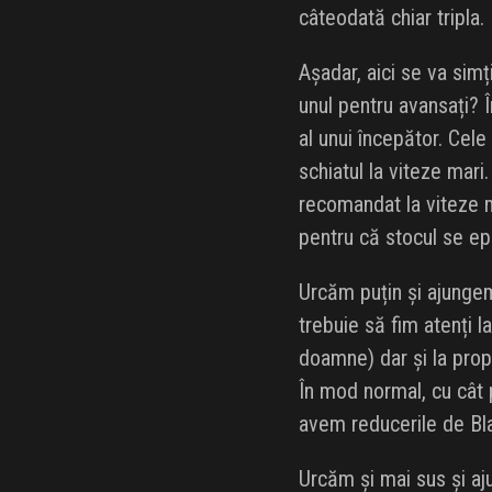
câteodată chiar tripla.
Așadar, aici se va simț
unul pentru avansați? Î
al unui începător. Cele
schiatul la viteze mari
recomandat la viteze m
pentru că stocul se e
Urcăm puțin și ajunge
trebuie să fim atenți l
doamne) dar și la prop
În mod normal, cu cât 
avem reducerile de Bla
Urcăm și mai sus și a