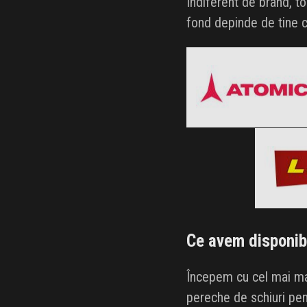
Indiferent de brand, to
fond depinde de tine c
Atomic
Black Friday 2026
Clic și Vezi Ofertele!
Blac
Clic ș
Ce avem disponibi
Începem cu cel mai mar
pereche de schiuri pen