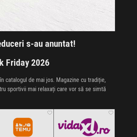
duceri s-au anuntat!
k Friday 2026
 catalogul de mai jos. Magazine cu tradiție,
u sportivii mai relaxați care vor să se simtă
Temu
vidaXL.ro
Black Friday 2026
Black Friday 2026