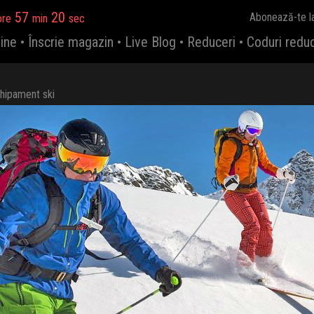
57
19
Abonează-te l
ore
min
sec
ine
•
Înscrie magazin
•
Live Blog
•
Reduceri
•
Coduri redu
hipament ski