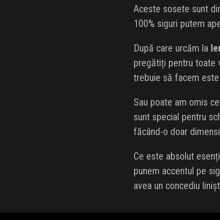
Aceste sosete sunt din
100% siguri putem apel
După care urcăm la
le
pregătiți pentru toate
trebuie să facem est
Sau poate am omis ce
sunt special pentru sc
făcând-o doar dimensi
Ce este absolut esenț
punem accentul pe sig
avea un concediu linișt