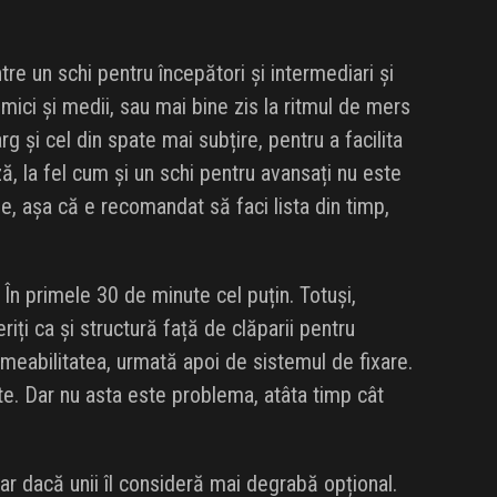
tre un schi pentru începători și intermediari și
mici și medii, sau mai bine zis la ritmul de mers
g și cel din spate mai subțire, pentru a facilita
eză, la fel cum și un schi pentru avansați nu este
, așa că e recomandat să faci lista din timp,
În primele 30 de minute cel puțin. Totuși,
riți ca și structură față de clăparii pentru
rmeabilitatea, urmată apoi de sistemul de fixare.
te. Dar nu asta este problema, atâta timp cât
iar dacă unii îl consideră mai degrabă opțional.