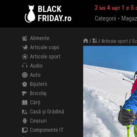
BLACK
2
4
1
5
luni
sapt
zi
FRIDAY.ro
Categorii
•
Magaz
Alimente
/
/
Articole sport
/
Ec
Articole copii
Articole sport
Audio
Auto
Bijuterii
Bricolaj
Cărți
Casă și Grădină
Ceasuri
Componente IT