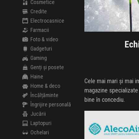
Cosmetice
Credite
Electrocasnice
Farmacii
Foto & video
Ech
Gadgeturi
Gaming
Genți și posete
Haine
Cele mai mari și mai i
Home & deco
magazine specializate 
Încălțăminte
bine în concediu.
Îngrijire personală
AlecoAir
Jucării
Black Friday 2026
Laptopuri
Ochelari