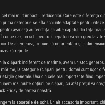
i cel mai mult impactul reducerilor. Care este diferența din
n prima categorie se află schiurile adaptate pentru viteze 
 pentru avansați au tendința să aibe capătul din față mai lar
. În orice caz, un schi pentru începători va vira greu la vit
ici. De asemenea, trebuie să ne orientăm și la dimensiune
puizează repede.
m la
clăpari
: indiferent de mărime, avem un stoc generos. 
a mărime, la categorie (clăparii pentru domni sunt ușor dife
rietățile generale. Una din cele mai importante fiind impe
punem mai multe opțiuni pe clăpari, cu atât prețul va creș
ck Friday de partea noastră.
jungem la
sosetele de schi
. Un alt accesoriu important, ch