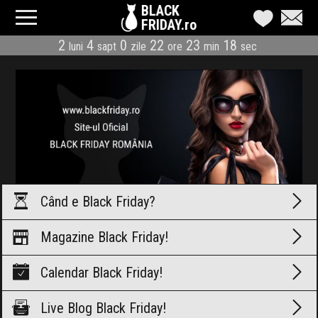
BLACK
FRIDAY.ro
2
4
0
22
23
17
luni
sapt
zile
ore
min
sec
CATEGORII
MAGAZINE
ÎNSCRIE MAGAZIN
LIVE BLOG
REDUCERI
Când e
Black Friday?
CODURI REDUCERE
Magazine
Black Friday!
CÂND E BLACK FRIDAY
Calendar
Black Friday!
ABONARE NEWSLETTER
Live Blog
Black Friday!