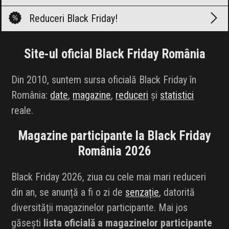
INFLUENCER SQUAD
Reduceri
Black Friday!
BRANDURI
Site-ul oficial Black Friday România
IDEI DE CADOURI
Din 2010, suntem sursa oficială Black Friday în
ȘTIRI
România:
date
,
magazine
,
reduceri
și
statistici
reale.
FAVORITE
Magazine participante la Black Friday
România 2026
Black Friday 2026, ziua cu cele mai mari reduceri
din an, se anunță a fi o zi de
senzație
, datorită
diversității magazinelor participante. Mai jos
găsești
lista oficială a magazinelor participante