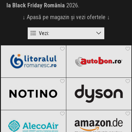
la Black Friday România
2026.
↓ Apasă pe magazin și vezi ofertele ↓
Vezi:
LitoralulRomanesc.ro
Black Friday
Autobon
Black Friday 2026
2026
Notino
Black Friday 2026
Dyson
Black Friday 2026
AlecoAir
Black Friday 2026
Amazon.de
Black Friday 2026