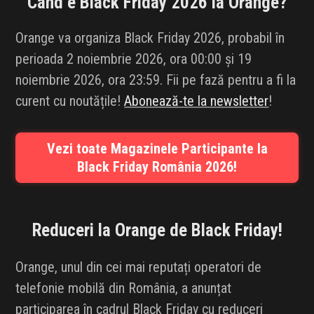
Când e Black Friday 2026 la
Orange
?
INFLUENCER SQUAD
Orange va organiza Black Friday 2026, probabil în
BRANDURI
perioada 2 noiembrie 2026, ora 00:00 și 19
noiembrie 2026, ora 23:59. Fii pe fază pentru a fi la
IDEI DE CADOURI
curent cu noutățile!
Abonează-te la newsletter
!
ȘTIRI
Vezi toate Magazinele Participante la
FAVORITE
Black Friday România 2026!
Reduceri la Orange de Black Friday!
Orange, unul din cei mai reputați operatori de
telefonie mobilă din România, a anunțat
participarea în cadrul Black Friday cu reduceri