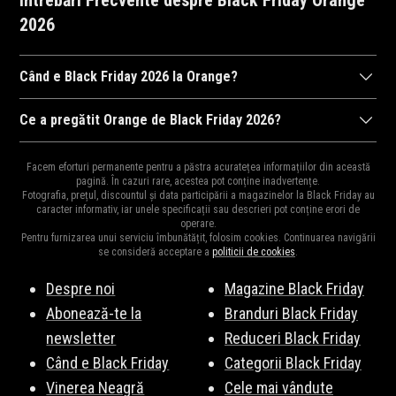
Întrebări Frecvente despre Black Friday Orange
2026
Când e Black Friday 2026 la Orange?
Orange
va organiza Black Friday 2026, probabil în perioada 2
Ce a pregătit Orange de Black Friday 2026?
noiembrie 2026, ora 00:00 și 19 noiembrie 2026, ora 23:59. Fii
Ca în fiecare an,
Orange
ne surprinde cu cele mai mari reduceri
pe fază pentru a fi la curent cu noutățile!
Abonează-te la
Facem eforturi permanente pentru a păstra acuratețea informațiilor din această
din an la mii de produse.
Vezi Aici
o parte din produsele vedetă.
pagină. În cazuri rare, acestea pot conține inadvertențe.
newsletter
!
Fotografia, prețul, discountul și data participării a magazinelor la Black Friday au
Fiți pe fază, vă vom ține la curent cu surprizele Orange de Black
caracter informativ, iar unele specificații sau descrieri pot conține erori de
operare.
Friday 2026.
Pentru furnizarea unui serviciu îmbunătățit, folosim cookies. Continuarea navigării
se consideră acceptare a
politicii de cookies
.
Despre noi
Magazine Black Friday
Abonează-te la
Branduri Black Friday
newsletter
Reduceri Black Friday
Când e Black Friday
Categorii Black Friday
Vinerea Neagră
Cele mai vândute