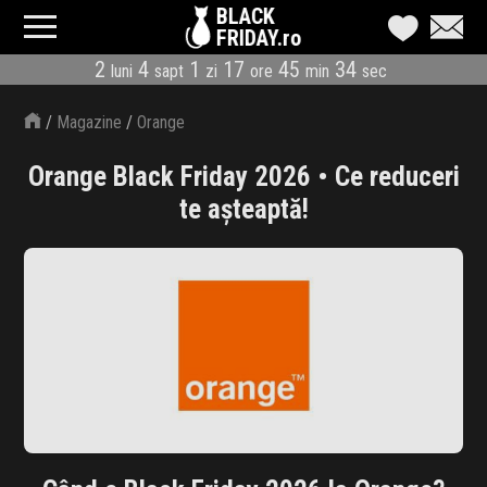
BLACK
FRIDAY.ro
2
4
1
17
45
33
luni
sapt
zi
ore
min
sec
CATEGORII
/
Magazine
/
Orange
MAGAZINE
Orange Black Friday 2026 • Ce reduceri
ÎNSCRIE MAGAZIN
te așteaptă!
LIVE BLOG
REDUCERI
CODURI REDUCERE
CÂND E BLACK FRIDAY
ABONARE NEWSLETTER