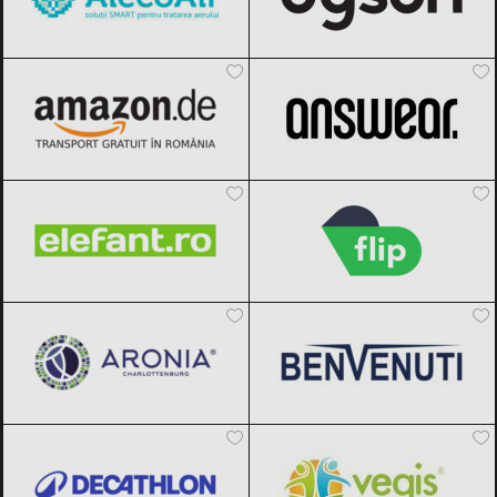
Amazon.de
Black Friday 2026
ANSWEAR.
Black Friday 2026
Elefant.ro
Black Friday 2026
Flip.ro
Black Friday 2026
Aronia Charlottenburg
Black Friday
Benvenuti
Black Friday 2026
2026
Decathlon
Black Friday 2026
Vegis.ro
Black Friday 2026