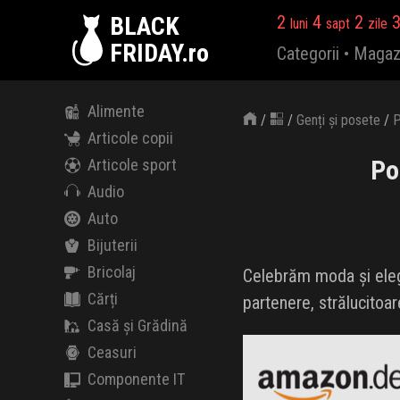
BLACK
2
4
2
luni
sapt
zile
FRIDAY.ro
Categorii
•
Magaz
Alimente
/
/
Genți și posete
/
P
Articole copii
Po
Articole sport
Audio
Auto
Bijuterii
Bricolaj
Celebrăm moda și elega
Cărți
partenere, strălucitoa
Casă și Grădină
Amazon.de
Black Friday 2026
Ceasuri
Componente IT