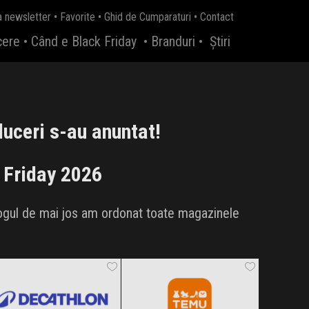
a newsletter
•
Favorite
•
Ghid de Cumparaturi
•
Contact
cere
•
Când e Black Friday
•
Branduri
•
Știri
uceri s-au anuntat!
 Friday 2026
logul de mai jos am ordonat toate magazinele
Decathlon
Temu
Black Friday 2026
Black Friday 2026