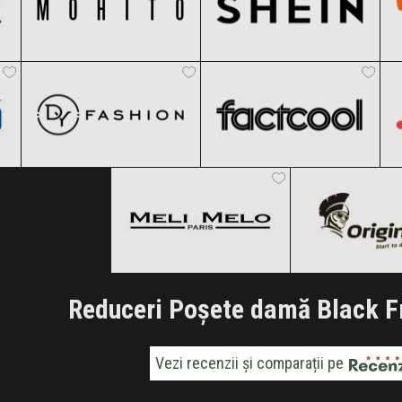
DyFashion
Factcool
Clic și Vezi Ofertele!
Clic și Vezi Ofertele!
Black Friday 2026
Black Friday 2026
Meli Melo
Originals
Clic și Vezi Ofertele!
Clic și Vezi Ofertele!
Black Friday 2026
Black Friday
Clic și Vezi Ofertele!
Clic și Vezi Of
Reduceri Poșete damă Black F
Vezi recenzii și comparații pe