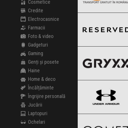
Cosmetice
Credite
Reserved
Clic și Vezi Ofertele!
Black Friday 2026
Electrocasnice
Farmacii
Foto & video
Gryxx
Gadgeturi
Clic și Vezi Ofertele!
Black Friday 2026
Gaming
Genți și posete
Haine
Under Armour
Home & deco
Clic și Vezi Ofertele!
Black Friday 2026
Încălțăminte
Îngrijire personală
Jucării
Gomez
Laptopuri
Clic și Vezi Ofertele!
Black Friday 2026
Ochelari