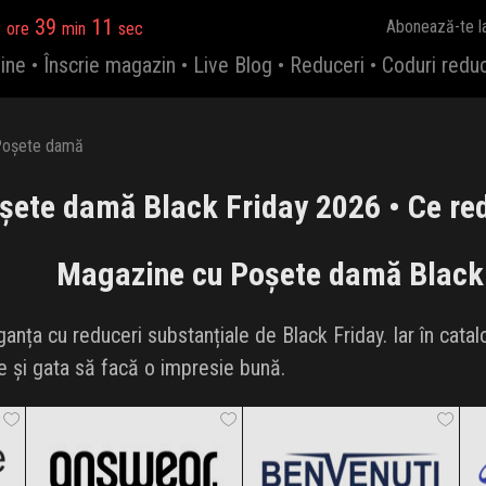
3
39
10
Abonează-te l
ore
min
sec
ine
•
Înscrie magazin
•
Live Blog
•
Reduceri
•
Coduri redu
oșete damă
șete damă Black Friday 2026 • Ce red
Magazine cu Poșete damă Black
nța cu reduceri substanțiale de Black Friday. Iar în cata
re și gata să facă o impresie bună.
ANSWEAR.
Benvenuti
Black Friday 2026
Black Friday 2026