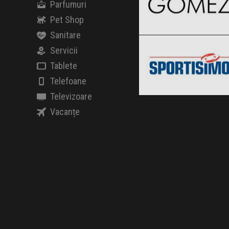
Parfumuri
Pet Shop
Sportisimo
Sanitare
Clic și Vezi Ofertele!
Black Friday 2026
Servicii
Tablete
Telefoane
Televizoare
Clic și Vezi Ofertele!
Vacanțe