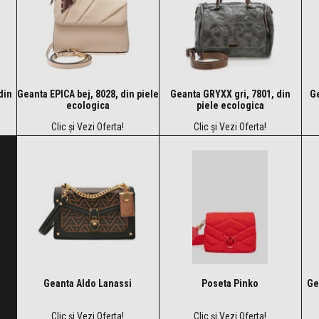
din
Geanta EPICA bej, 8028, din piele
Geanta GRYXX gri, 7801, din
Ge
ecologica
piele ecologica
Clic și Vezi Oferta!
Clic și Vezi Oferta!
Geanta Aldo Lanassi
Poseta Pinko
Ge
Clic și Vezi Oferta!
Clic și Vezi Oferta!