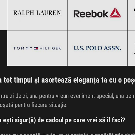
Tommy Hilfiger
US Polo Assn.
Clic și Vezi Ofertele!
Clic și Vezi Ofertele!
Black Friday 2026
Black Friday 2026
Clic și Vezi Ofertele!
Clic și Vezi Ofertele!
a tot timpul și asortează eleganța ta cu o po
tru zi de zi, una pentru vreun eveniment special, una pentr
oșetă pentru fiecare situație.
u ești sigur(ă) de cadoul pe care vrei să îl faci?