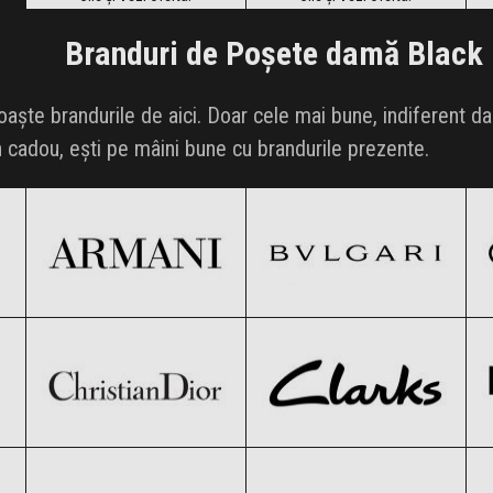
Branduri de Poșete damă Black 
oaște brandurile de aici. Doar cele mai bune, indiferent 
n cadou, ești pe mâini bune cu brandurile prezente.
Armani
BVLGARI
Black Friday 2026
Black Friday 2026
Christian Dior
Clarks
Clic și Vezi Ofertele!
Clic și Vezi Ofertele!
Black Friday 2026
Black Friday 2026
Dolce & Gabbana
Epica
Clic și Vezi Ofertele!
Clic și Vezi Ofertele!
Black Friday 2026
Black Friday 2026