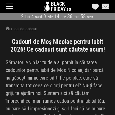
BLACK
FRIDAY.ro
2
4
0
14
36
58
luni
sapt
zile
ore
min
sec
CATEGORII
/
Idei de cadouri
MAGAZINE
Cadouri de Moș Nicolae pentru iubit
ÎNSCRIE MAGAZIN
2026! Ce cadouri sunt căutate acum!
LIVE BLOG
Sărbătorile vin iar tu deja ai pornit în căutarea
cadourilor pentru iubit de Moș Nicolae, dar parcă
REDUCERI
nu găsești nimic care să-ți fie pe plac, care să-i
CODURI REDUCERE
transmită tot ceea ce simți pentru el? Nu-ți face
griji, te ajutăm noi. Suntem aici să căutăm
CÂND E BLACK FRIDAY
împreună cel mai frumos cadou pentru iubitul tău,
cu care să-l impresionezi și să-l faci să se bucure
ABONARE NEWSLETTER