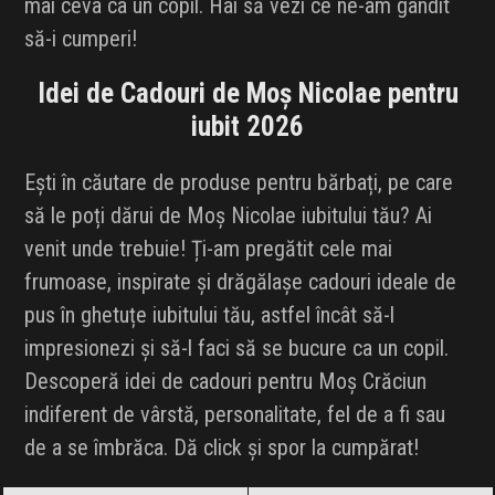
mai ceva ca un copil. Hai să vezi ce ne-am gândit
INFLUENCER SQUAD
să-i cumperi!
BRANDURI
Idei de Cadouri de Moș Nicolae pentru
iubit 2026
IDEI DE CADOURI
Ești în căutare de produse pentru bărbați, pe care
ȘTIRI
să le poți dărui de Moș Nicolae iubitului tău? Ai
venit unde trebuie! Ți-am pregătit cele mai
FAVORITE
frumoase, inspirate și drăgălașe cadouri ideale de
pus în ghetuțe iubitului tău, astfel încât să-l
impresionezi și să-l faci să se bucure ca un copil.
Descoperă idei de cadouri pentru Moș Crăciun
indiferent de vârstă, personalitate, fel de a fi sau
de a se îmbrăca. Dă click și spor la cumpărat!