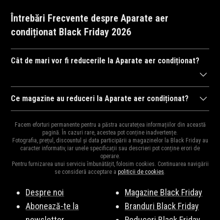
Întrebări Frecvente despre Aparate aer
condiționat Black Friday 2026
Cât de mari vor fi reducerile la Aparate aer condiționat?
După cum ne-am obișnuit în anii trecuți,
magazinele
se întrec în
Ce magazine au reduceri la Aparate aer condiționat?
a ne arăta reducerile la mii de
produse
. Drept urmare, reducerile
Diversitatea
magazinelor
e mare pentru că e perioada ideală
pot ajunge și la 95% și cu siguranță vor fi cele mai mari reduceri
Facem eforturi permanente pentru a păstra acuratețea informațiilor din această
pentru destocaj, de aceea și oferta bogată în reduceri.
pagină. În cazuri rare, acestea pot conține inadvertențe.
din an și e perioada ideală pentru a cumpăra cadourile de
Moș
Fotografia, prețul, discountul și data participării a magazinelor la Black Friday au
Principalele magazine cu reduceri la Aparate aer condiționat
Craciun
,
Moș Nicolae
sau
zile de naștere
pentru cei dragi.
caracter informativ, iar unele specificații sau descrieri pot conține erori de
operare.
sunt:
Dyson
,
Amazon.de
,
Fornello
,
Electrolux
,
Tefal
,
Samsung
,
Pentru furnizarea unui serviciu îmbunătățit, folosim cookies. Continuarea navigării
Rowenta
,
Mezoni
,
SHEIN
,
Karcher
, și multe altele. Vezi lista
se consideră acceptare a
politicii de cookies
.
completă
aici
.
Despre noi
Magazine Black Friday
Abonează-te la
Branduri Black Friday
newsletter
Reduceri Black Friday