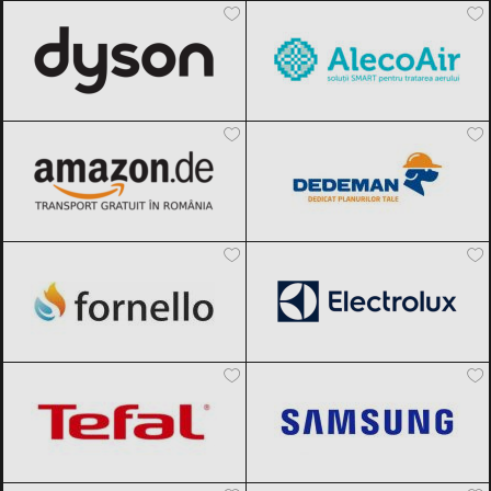
INFLUENCER SQUAD
BRANDURI
Amazon.de
Black Friday 2026
Dedeman
Black Friday 2026
IDEI DE CADOURI
ȘTIRI
Fornello
Black Friday 2026
Electrolux
Black Friday 2026
FAVORITE
Tefal
Black Friday 2026
Samsung
Black Friday 2026
Rowenta
Black Friday 2026
Mezoni
Black Friday 2026