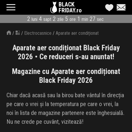
BLACK
FRIDAY.ro
2
4
2
5
1
27
luni
sapt
zile
ore
min
sec
CATEGORII
/
/
Electrocasnice
/
Aparate aer condiționat
MAGAZINE
Aparate aer condiționat Black Friday
ÎNSCRIE MAGAZIN
2026 • Ce reduceri s-au anuntat!
LIVE BLOG
Magazine cu Aparate aer condiționat
Black Friday 2026
REDUCERI
Chiar dacă acasă sau la birou bate vântul în direcția
CODURI REDUCERE
pe care o vrei și la temperatura pe care o vrei, la
CÂND E BLACK FRIDAY
noi în lista de magazine partenere este înghesuială.
Nu ne crede pe cuvânt, vizitează!
ABONARE NEWSLETTER
Dyson
Black Friday 2026
AlecoAir
Black Friday 2026