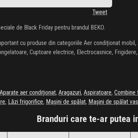
Tweet
eciale de Black Friday pentru brandul BEKO.
ortant cu produse din categoriile Aer condiționat mobil, A
ngelatoare, Cuptoare electrice, Electrocasnice, Frigidere, 
Aparate aer condiționat
,
Aragazuri
,
Aspiratoare
,
Combine f
ere
,
Lăzi frigorifice
,
Mașini de spălat
,
Mașini de spălat va
Branduri care te-ar putea i
Arctic
Ariston
Black Friday 2026
Black Friday 2026