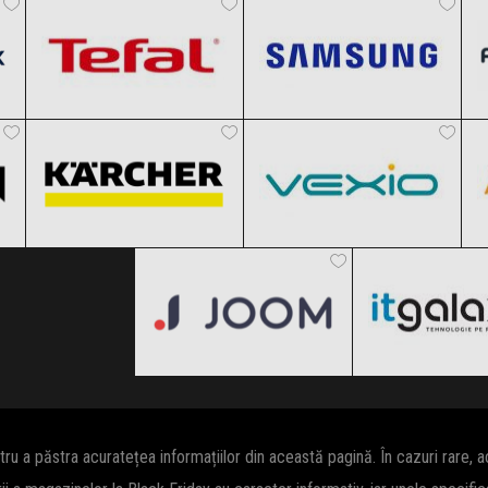
Black Friday 2026
Black Friday 2026
Karcher
Vexio
Clic și Vezi Ofertele!
Clic și Vezi Ofertele!
Black Friday 2026
Black Friday 2026
Joom
ITGalaxy
Clic și Vezi Ofertele!
Clic și Vezi Ofertele!
Black Friday 2026
Black Friday
Clic și Vezi Ofertele!
Clic și Vezi Of
 a păstra acuratețea informațiilor din această pagină. În cazuri rare, 