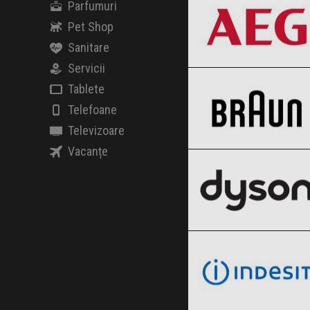
Parfumuri
Pet Shop
Sanitare
Braun
Servicii
Clic și Vezi Ofertele!
Black Friday 2026
Tablete
Telefoane
Televizoare
Dyson
Clic și Vezi Ofertele!
Vacanțe
Black Friday 2026
indesit
Clic și Vezi Ofertele!
Black Friday 2026
Rowenta