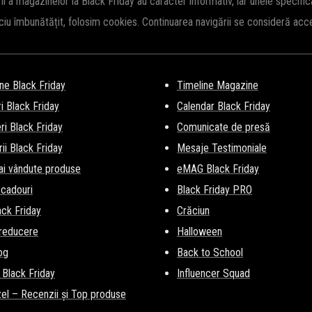
rii a magazinelor la Black Friday au caracter informativ, iar unele specifi
iciu îmbunătățit, folosim cookies. Continuarea navigării se consideră ac
ne Black Friday
Timeline Magazine
i Black Friday
Calendar Black Friday
i Black Friday
Comunicate de presă
ii Black Friday
Mesaje Testimoniale
ai vândute produse
eMAG Black Friday
 cadouri
Black Friday PRO
lack Friday
Crăciun
 reducere
Halloween
og
Back to School
 Black Friday
Influencer Squad
el – Recenzii și Top produse