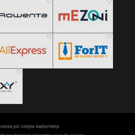
Black Friday 2026
Black Friday 2026
AliExpress
ForIT
Clic și Vezi Ofertele!
Clic și Vezi Ofertele!
Black Friday 2026
Black Friday 2026
Clic și Vezi Ofertele!
Clic și Vezi Ofertele!
 2026
ertele!
acestea pot conține inadvertențe.