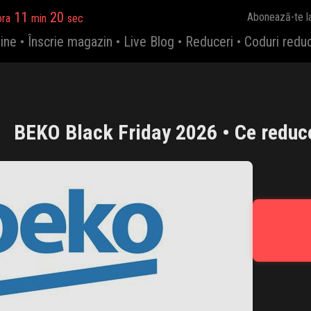
11
19
Abonează-te l
ora
min
sec
ine
•
Înscrie magazin
•
Live Blog
•
Reduceri
•
Coduri redu
BEKO Black Friday 2026 • Ce reduce