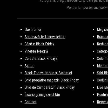
Fotografia, prețul, discountul și data participă
Pentru furnizarea unui serv
Despre noi
Magazi
Abonează-te la newsletter
Brandur
Când e Black Friday
Reducer
Vinerea Neagră
Categor
Ce este Black Friday?
Cele m
Ajutor
Idei de
Black Friday: Istorie și Statistici
Stiri B
Ghid pregătire magazin Black Friday
Coduri
Ghid de Cumpărături Black Friday
Live Bl
Înscrie și magazinul tău
Ponturi
Contact
Recenz