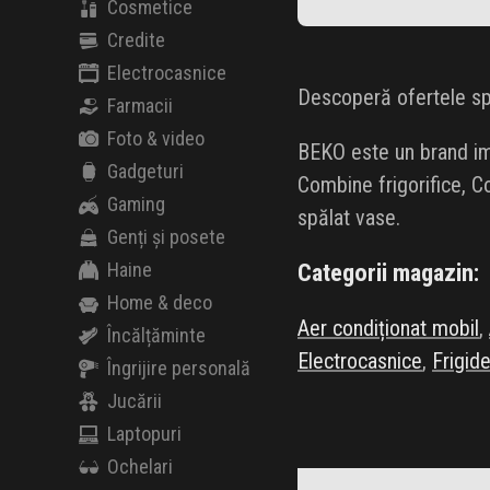
Cosmetice
Credite
Electrocasnice
Descoperă ofertele sp
Farmacii
Foto & video
BEKO este un brand imp
Gadgeturi
Combine frigorifice, Co
Gaming
spălat vase.
Genți și posete
Haine
Categorii magazin:
Home & deco
Aer condiționat mobil
,
Încălțăminte
Electrocasnice
,
Frigid
Îngrijire personală
Jucării
Laptopuri
AEG
Ochelari
Black Friday 2026