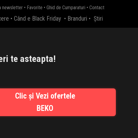
a newsletter
•
Favorite
•
Ghid de Cumparaturi
•
Contact
cere
•
Când e Black Friday
•
Branduri
•
Știri
ri te asteapta!
Clic și Vezi ofertele
BEKO