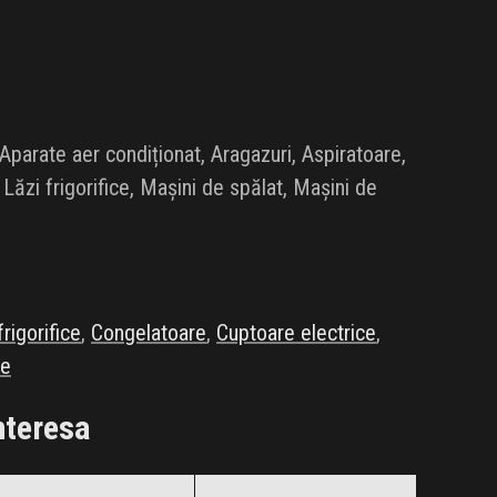
parate aer condiționat, Aragazuri, Aspiratoare,
Lăzi frigorifice, Mașini de spălat, Mașini de
rigorifice
,
Congelatoare
,
Cuptoare electrice
,
se
nteresa
BLACK+DECKER
BOSCH
Black Friday 2026
Black Friday 2026