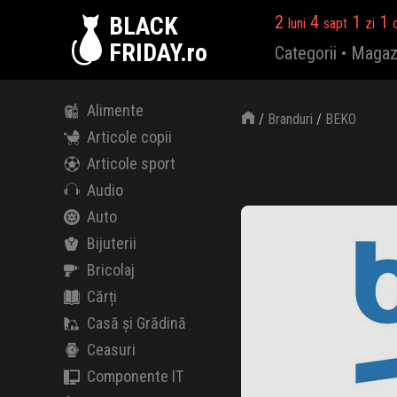
BLACK
2
4
1
1
luni
sapt
zi
FRIDAY.ro
Categorii
•
Magaz
Alimente
/
Branduri
/
BEKO
Articole copii
Articole sport
Audio
Auto
Bijuterii
Bricolaj
Cărți
Casă și Grădină
Ceasuri
Componente IT