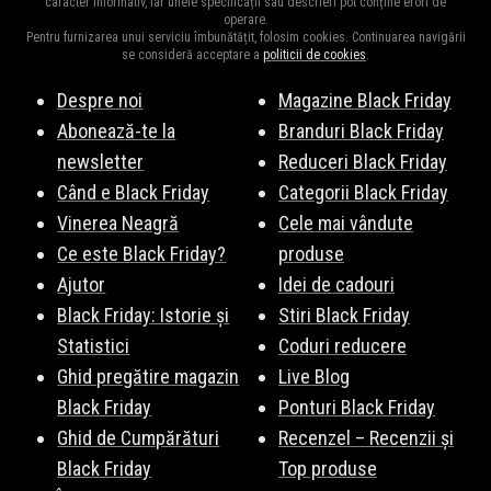
caracter informativ, iar unele specificații sau descrieri pot conține erori de
operare.
Pentru furnizarea unui serviciu îmbunătățit, folosim cookies. Continuarea navigării
se consideră acceptare a
politicii de cookies
.
Despre noi
Magazine Black Friday
Abonează-te la
Branduri Black Friday
newsletter
Reduceri Black Friday
Când e Black Friday
Categorii Black Friday
Vinerea Neagră
Cele mai vândute
Ce este Black Friday?
produse
Ajutor
Idei de cadouri
Black Friday: Istorie și
Stiri Black Friday
Statistici
Coduri reducere
Ghid pregătire magazin
Live Blog
Black Friday
Ponturi Black Friday
Ghid de Cumpărături
Recenzel – Recenzii și
Black Friday
Top produse