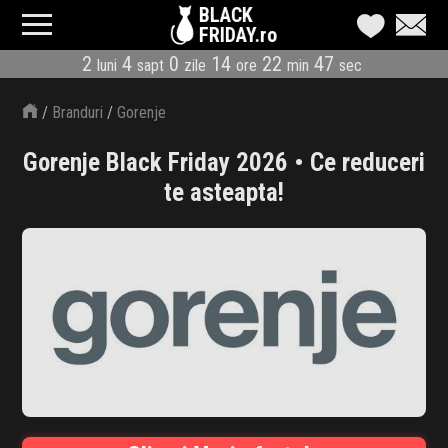
BLACK
FRIDAY.ro
2
4
0
14
22
47
luni
sapt
zile
ore
min
sec
CATEGORII
/
Branduri
/
Gorenje
MAGAZINE
Gorenje Black Friday 2026 • Ce reduceri
ÎNSCRIE MAGAZIN
te asteapta!
LIVE BLOG
REDUCERI
CODURI REDUCERE
CÂND E BLACK FRIDAY
ABONARE NEWSLETTER