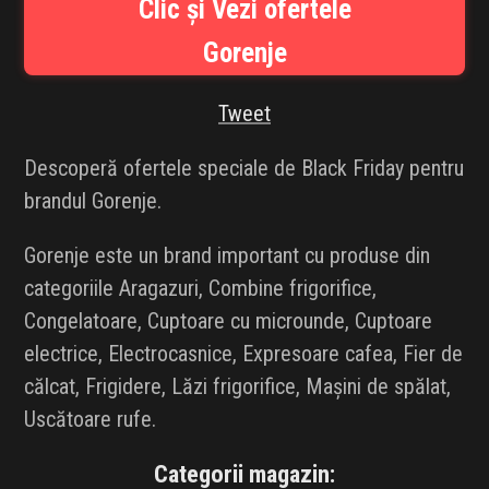
Clic și Vezi ofertele
INFLUENCER SQUAD
Gorenje
BRANDURI
Tweet
IDEI DE CADOURI
Descoperă ofertele speciale de Black Friday pentru
ȘTIRI
brandul Gorenje.
FAVORITE
Gorenje este un brand important cu produse din
categoriile Aragazuri, Combine frigorifice,
Congelatoare, Cuptoare cu microunde, Cuptoare
electrice, Electrocasnice, Expresoare cafea, Fier de
călcat, Frigidere, Lăzi frigorifice, Mașini de spălat,
Uscătoare rufe.
Categorii magazin: