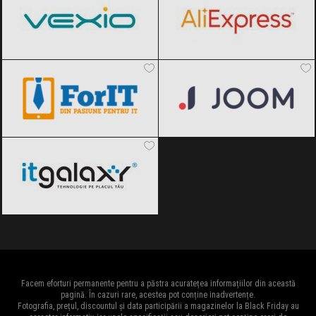
ForIT
Black Friday 2026
Joom
Black Friday 2026
ITGalaxy
Black Friday 2026
Facem eforturi permanente pentru a păstra acuratețea informațiilor din această
pagină. În cazuri rare, acestea pot conține inadvertențe.
Fotografia, prețul, discountul și data participării a magazinelor la Black Friday au