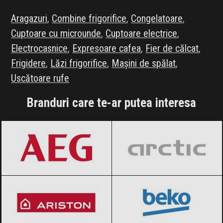
Aragazuri
,
Combine frigorifice
,
Congelatoare
,
Cuptoare cu microunde
,
Cuptoare electrice
,
Electrocasnice
,
Expresoare cafea
,
Fier de călcat
,
Frigidere
,
Lăzi frigorifice
,
Mașini de spălat
,
Uscătoare rufe
Branduri care te-ar putea interesa
AEG
Black Friday 2026
Arctic
Black Friday 2026
Ariston
Black Friday 2026
BEKO
Black Friday 2026