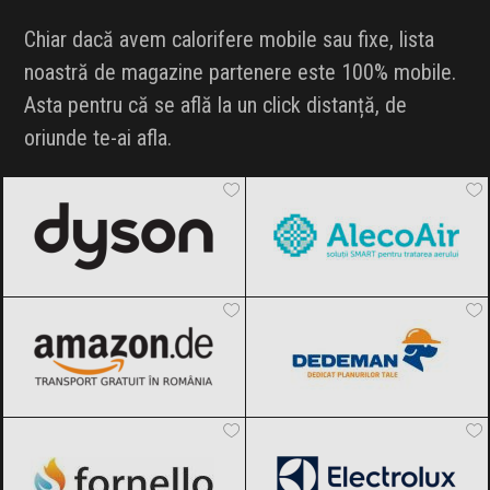
INFLUENCER SQUAD
Chiar dacă avem calorifere mobile sau fixe, lista
noastră de magazine partenere este 100% mobile.
BRANDURI
Asta pentru că se află la un click distanță, de
oriunde te-ai afla.
IDEI DE CADOURI
Dyson
Black Friday 2026
AlecoAir
Black Friday 2026
ȘTIRI
FAVORITE
Amazon.de
Black Friday 2026
Dedeman
Black Friday 2026
Fornello
Black Friday 2026
Electrolux
Black Friday 2026