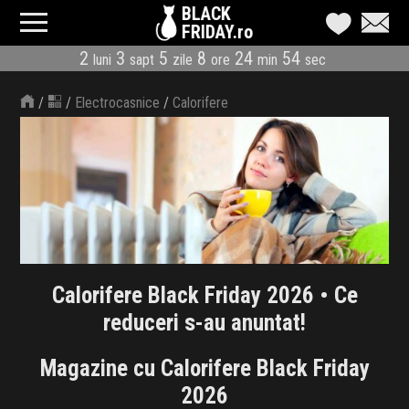
BLACK
FRIDAY.ro
2
3
5
8
24
53
luni
sapt
zile
ore
min
sec
CATEGORII
/
/
Electrocasnice
/
Calorifere
MAGAZINE
ÎNSCRIE MAGAZIN
LIVE BLOG
REDUCERI
Calorifere Black Friday 2026 • Ce
CODURI REDUCERE
reduceri s-au anuntat!
CÂND E BLACK FRIDAY
Magazine cu Calorifere Black Friday
ABONARE NEWSLETTER
2026