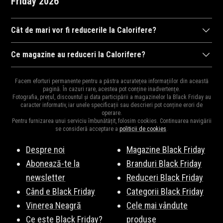
Friday 2026
Cât de mari vor fi reducerile la Calorifere?
După cum ne-am obișnuit în anii trecuți,
magazinele
se întrec în
Ce magazine au reduceri la Calorifere?
a ne arăta reducerile la mii de
produse
. Drept urmare, reducerile
Diversitatea
magazinelor
e mare pentru că e perioada ideală
pot ajunge și la 95% și cu siguranță vor fi cele mai mari reduceri
Facem eforturi permanente pentru a păstra acuratețea informațiilor din această
pentru destocaj, de aceea și oferta bogată în reduceri.
pagină. În cazuri rare, acestea pot conține inadvertențe.
din an și e perioada ideală pentru a cumpăra cadourile de
Moș
Fotografia, prețul, discountul și data participării a magazinelor la Black Friday au
Principalele magazine cu reduceri la Calorifere sunt:
Dyson
,
Craciun
,
Moș Nicolae
sau
zile de naștere
pentru cei dragi.
caracter informativ, iar unele specificații sau descrieri pot conține erori de
operare.
Amazon.de
,
Fornello
,
Electrolux
,
Tefal
,
Samsung
,
Rowenta
,
Pentru furnizarea unui serviciu îmbunătățit, folosim cookies. Continuarea navigării
Mezoni
,
SHEIN
,
Karcher
, și multe altele. Vezi lista completă
aici
.
se consideră acceptare a
politicii de cookies
.
Despre noi
Magazine Black Friday
Abonează-te la
Branduri Black Friday
newsletter
Reduceri Black Friday
Când e Black Friday
Categorii Black Friday
Vinerea Neagră
Cele mai vândute
Ce este Black Friday?
produse