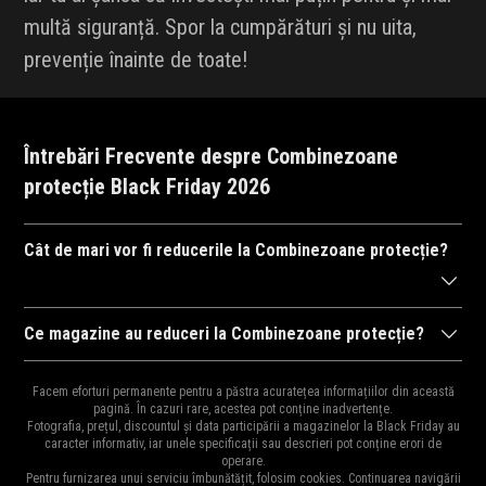
multă siguranță. Spor la cumpărături și nu uita,
prevenție înainte de toate!
Întrebări Frecvente despre Combinezoane
protecție Black Friday 2026
Cât de mari vor fi reducerile la Combinezoane protecție?
După cum ne-am obișnuit în anii trecuți,
magazinele
se întrec în
Ce magazine au reduceri la Combinezoane protecție?
a ne arăta reducerile la mii de
produse
. Drept urmare, reducerile
Diversitatea
magazinelor
e mare pentru că e perioada ideală
pot ajunge și la 95% și cu siguranță vor fi cele mai mari reduceri
Facem eforturi permanente pentru a păstra acuratețea informațiilor din această
pentru destocaj, de aceea și oferta bogată în reduceri.
pagină. În cazuri rare, acestea pot conține inadvertențe.
din an și e perioada ideală pentru a cumpăra cadourile de
Moș
Fotografia, prețul, discountul și data participării a magazinelor la Black Friday au
Principalele magazine cu reduceri la Combinezoane protecție
Craciun
,
Moș Nicolae
sau
zile de naștere
pentru cei dragi.
caracter informativ, iar unele specificații sau descrieri pot conține erori de
operare.
sunt:
Amazon.de
,
Dr.Max
,
Catena Pas cu Pas
,
Liki24.ro
,
Vexio
,
Pentru furnizarea unui serviciu îmbunătățit, folosim cookies. Continuarea navigării