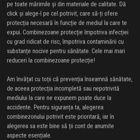
pe toate mărimile și din materiale de calitate. Dă
INFLUENCER SQUAD
click și alege-l pe cel potrivit, care să-ți ofere
protecția necesară în funcție de mediul la care te
BRANDURI
expui. Combinezoane protecție împotriva infecției
IDEI DE CADOURI
cu grad ridicat de risc, împotriva contaminării cu
substanțe nocive pentru sănătate. Cele mai mari
ȘTIRI
reduceri la combinezoane protecție!
FAVORITE
Am învățat cu toții că prevenția înseamnă sănătate,
de aceea protecția incompletă sau nepotrivită
mediului la care ne expunem poate duce la
accidente. Pentru siguranța ta, alegerea
combinezonului potrivit este prioritară, iar în
alegerea sa este bine să ții cont de anumite
aspecte esențiale.