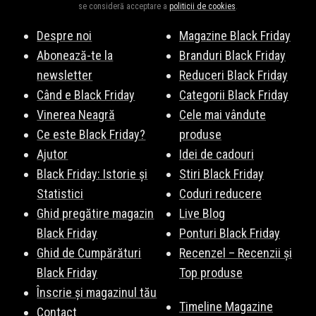
AliExpress
,
Sensilab
,
Viața Verde Viu
, și multe altele. Vezi lista
se consideră acceptare a
politicii de cookies
.
completă
aici
.
Despre noi
Magazine Black Friday
Abonează-te la
Branduri Black Friday
newsletter
Reduceri Black Friday
Când e Black Friday
Categorii Black Friday
Vinerea Neagră
Cele mai vândute
Ce este Black Friday?
produse
Ajutor
Idei de cadouri
Black Friday: Istorie și
Stiri Black Friday
Statistici
Coduri reducere
Ghid pregătire magazin
Live Blog
Black Friday
Ponturi Black Friday
Ghid de Cumpărături
Recenzel – Recenzii și
Black Friday
Top produse
Înscrie și magazinul tău
Timeline Magazine
Contact