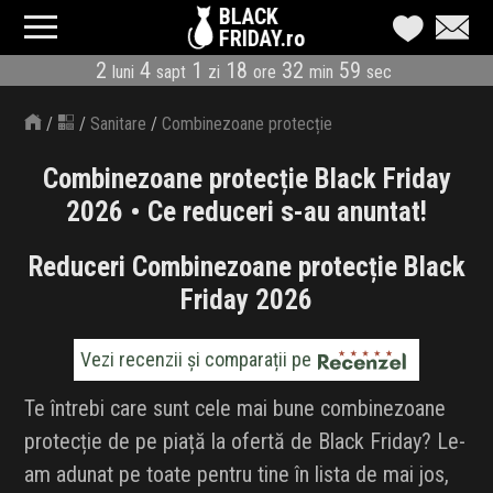
BLACK
FRIDAY.ro
2
4
1
18
32
59
luni
sapt
zi
ore
min
sec
CATEGORII
/
/
Sanitare
/
Combinezoane protecție
MAGAZINE
Combinezoane protecție Black Friday
ÎNSCRIE MAGAZIN
2026 • Ce reduceri s-au anuntat!
LIVE BLOG
Reduceri Combinezoane protecție Black
Friday 2026
REDUCERI
CODURI REDUCERE
Vezi recenzii și comparații pe
Te întrebi care sunt cele mai bune combinezoane
CÂND E BLACK FRIDAY
protecție de pe piață la ofertă de Black Friday? Le-
ABONARE NEWSLETTER
am adunat pe toate pentru tine în lista de mai jos,