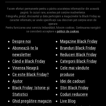
a ne arăta reducerile la mii de
produse
. Drept urmare, reducerile
Diversitatea
magazinelor
e mare pentru că e perioada ideală
pot ajunge și la 95% și cu siguranță vor fi cele mai mari reduceri
Facem eforturi permanente pentru a păstra acuratețea informațiilor din această
pentru destocaj, de aceea și oferta bogată în reduceri.
pagină. În cazuri rare, acestea pot conține inadvertențe.
din an și e perioada ideală pentru a cumpăra cadourile de
Moș
Fotografia, prețul, discountul și data participării a magazinelor la Black Friday au
Principalele magazine cu reduceri la Coșuri de fum sunt:
Craciun
,
Moș Nicolae
sau
zile de naștere
pentru cei dragi.
caracter informativ, iar unele specificații sau descrieri pot conține erori de
operare.
Amazon.de
,
Temu
,
Fornello
,
MatHaus by Arabesque
,
Mezoni
,
Pentru furnizarea unui serviciu îmbunătățit, folosim cookies. Continuarea navigării
XXXLutz
,
Micul Meseriaș
,
SCANDIshop
,
Joom
, și multe altele.
se consideră acceptare a
politicii de cookies
.
Vezi lista completă
aici
.
Despre noi
Magazine Black Friday
Abonează-te la
Branduri Black Friday
newsletter
Reduceri Black Friday
Când e Black Friday
Categorii Black Friday
Vinerea Neagră
Cele mai vândute
Ce este Black Friday?
produse
Ajutor
Idei de cadouri
Black Friday: Istorie și
Stiri Black Friday
Statistici
Coduri reducere
Ghid pregătire magazin
Live Blog