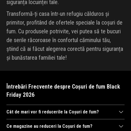
siguranța locuinței tale.
Transformă-ți casa într-un refugiu călduros și
primitor, profitând de ofertele speciale la coșuri de
fum. Cu produsele potrivite, vei putea să te bucuri
de serile răcoroase în confortul căminului tău,
știind că ai făcut alegerea corectă pentru siguranța
și bunăstarea familiei tale!
Întrebări Frecvente despre Coșuri de fum Black
Friday 2026
Cât de mari vor fi reducerile la Coșuri de fum?
După cum ne-am obișnuit în anii trecuți,
magazinele
se întrec în
Ce magazine au reduceri la Coșuri de fum?