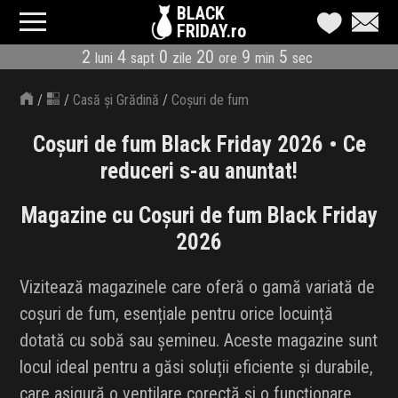
BLACK
FRIDAY.ro
2
4
0
20
9
4
luni
sapt
zile
ore
min
sec
CATEGORII
/
/
Casă și Grădină
/
Coșuri de fum
MAGAZINE
Coșuri de fum Black Friday 2026 • Ce
ÎNSCRIE MAGAZIN
reduceri s-au anuntat!
LIVE BLOG
Magazine cu Coșuri de fum Black Friday
2026
REDUCERI
Vizitează magazinele care oferă o gamă variată de
CODURI REDUCERE
coșuri de fum, esențiale pentru orice locuință
CÂND E BLACK FRIDAY
dotată cu sobă sau șemineu. Aceste magazine sunt
locul ideal pentru a găsi soluții eficiente și durabile,
ABONARE NEWSLETTER
care asigură o ventilare corectă și o funcționare