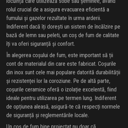
locuință care utilizează sobe sau șeminee, având
rolul crucial de a asigura evacuarea eficientă a
fumului și gazelor rezultate în urma arderii.
Indiferent dacă îți dorești un sistem de încălzire pe
bază de lemn sau peleti, un coș de fum de calitate
îți va oferi siguranță și confort.
În alegerea coșului de fum, este important să ții
cont de materialul din care este fabricat. Coșurile
din inox sunt cele mai populare datorită durabilității
și rezistenței lor la coroziune. Pe de altă parte,
coșurile ceramice oferă o izolație excelentă, fiind
ideale pentru utilizarea pe termen lung. Indiferent
de opțiunea aleasă, asigură-te că respecți normele
de siguranță și reglementările locale.
Un coș de fum bine proiectat nu doar că