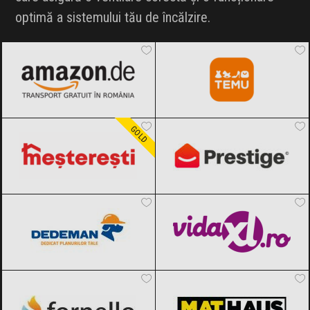
optimă a sistemului tău de încălzire.
INFLUENCER SQUAD
Amazon.de
Black Friday 2026
Temu
Black Friday 2026
BRANDURI
IDEI DE CADOURI
Meșterești
Black Friday 2026
PrestigeHome
Black Friday 2026
ȘTIRI
GOLD
FAVORITE
Dedeman
Black Friday 2026
vidaXL.ro
Black Friday 2026
Fornello
Black Friday 2026
MatHaus by Arabesque
Black Friday
2026