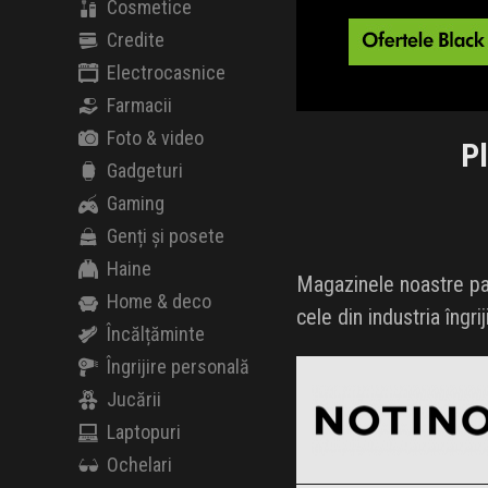
Cosmetice
Credite
Electrocasnice
Farmacii
Foto & video
Pl
Gadgeturi
Gaming
Genți și posete
Haine
Magazinele noastre part
Home & deco
cele din industria îngrij
Încălțăminte
Notino
Îngrijire personală
Black Friday 2026
Jucării
Laptopuri
Ochelari
SABON
Clic și Vezi Ofertele!