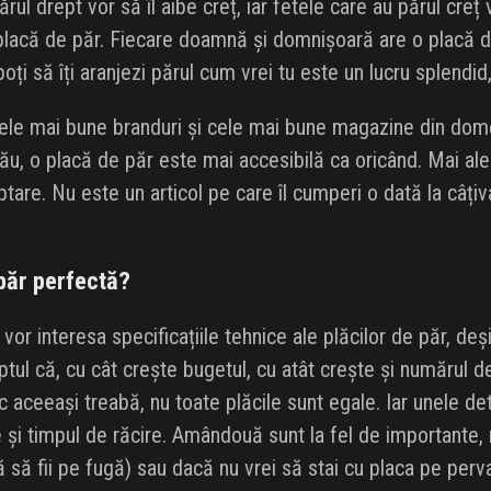
rul drept vor să îl aibe creț, iar fetele care au părul creț
lacă de păr. Fiecare doamnă și domnișoară are o placă de
oți să îți aranjezi părul cum vrei tu este un lucru splendid
le mai bune branduri și cele mai bune magazine din domen
tău, o placă de păr este mai accesibilă ca oricând. Mai al
ptare. Nu este un articol pe care îl cumperi o dată la câți
păr perfectă?
vor interesa specificațiile tehnice ale plăcilor de păr, deș
ptul că, cu cât crește bugetul, cu atât crește și numărul d
c aceeași treabă, nu toate plăcile sunt egale. Iar unele det
re și timpul de răcire. Amândouă sunt la fel de importante,
 să fii pe fugă) sau dacă nu vrei să stai cu placa pe perva