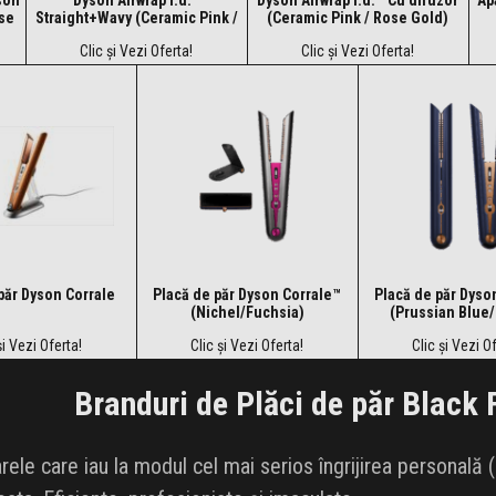
ose
Straight+Wavy (Ceramic Pink /
(Ceramic Pink / Rose Gold)
Rose Gold)
Clic și Vezi Oferta!
Clic și Vezi Oferta!
păr Dyson Corrale
Placă de păr Dyson Corrale™
Placă de păr Dyso
(Nichel/Fuchsia)
(Prussian Blue
și Vezi Oferta!
Clic și Vezi Oferta!
Clic și Vezi O
Branduri de Plăci de păr Black 
le care iau la modul cel mai serios îngrijirea personală (