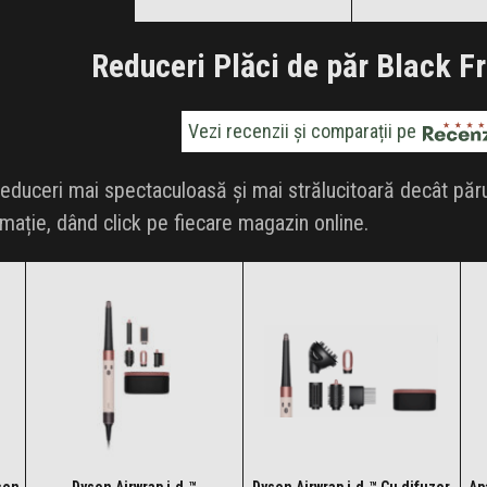
Clic și Vezi Ofertele!
Clic și Vezi Of
Reduceri Plăci de păr Black F
Vezi recenzii și comparații pe
uceri mai spectaculoasă și mai strălucitoară decât părul 
rmație, dând click pe fiecare magazin online.
son
Dyson Airwrap i.d.™
Dyson Airwrap i.d.™ Cu difuzor
Ap