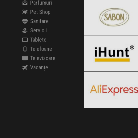
Black Friday 2026
Parfumuri
Pet Shop
Sanitare
Servicii
iHunt
Clic și Vezi Ofertele!
Black Friday 2026
Tablete
Telefoane
Televizoare
Vacanțe
AliExpress
Clic și Vezi Ofertele!
Black Friday 2026
Clic și Vezi Ofertele!