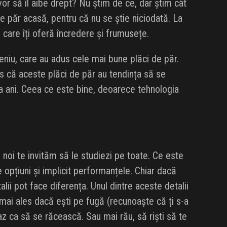
 vor să îl aibe drept? Nu știm de ce, dar știm cât
 păr acasă, pentru că nu se știe niciodată. La
, care îți oferă încredere și frumusețe.
iu, care au adus cele mai bune plăci de păr.
es că aceste plăci de păr au tendința să se
va ani. Ceea ce este bine, deoarece tehnologia
i noi te invităm să le studiezi pe toate. Ce este
e opțiuni și implicit performanțele. Chiar dacă
alii pot face diferența. Unul dintre aceste detalii
 mai ales dacă ești pe fugă (recunoaște că ți s-a
z ca să se răcească. Sau mai rău, să riști să te