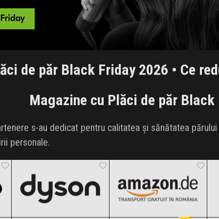
ăci de păr Black Friday 2026 • Ce red
Magazine cu Plăci de păr Black
enere s-au dedicat pentru calitatea și sănătatea părului tă
irii personale.
Dyson
Amazon.de
Black Friday 2026
Black Friday 2026
Cupio
LUXORISE
Clic și Vezi Ofertele!
Clic și Vezi Ofertele!