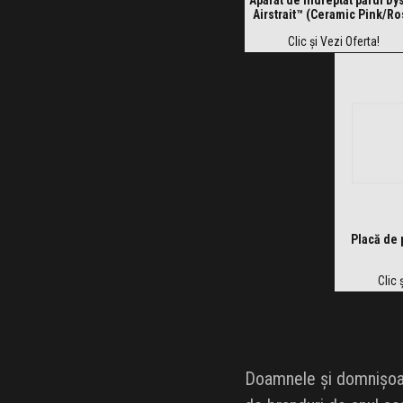
Airstrait™ (Ceramic Pink/R
Gold)
Clic și Vezi Oferta!
Placă de 
Clic 
Doamnele și domnișoare