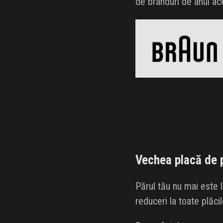
de branduri de anul ace
Braun
Black Friday 2026
Clic și Vezi Ofertele!
Vechea placă de 
Părul tău nu mai este 
reduceri la toate plăci