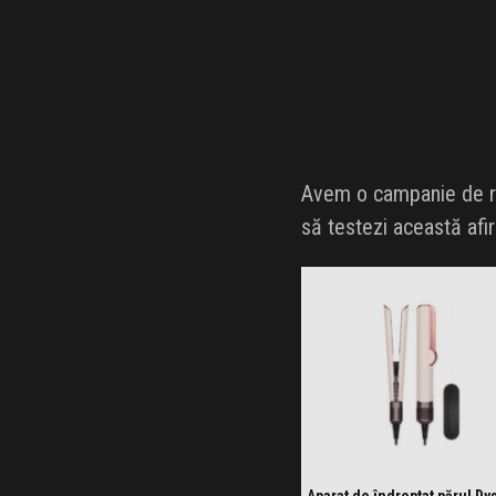
Avem o campanie de red
să testezi această afi
Aparat de îndreptat părul Dy