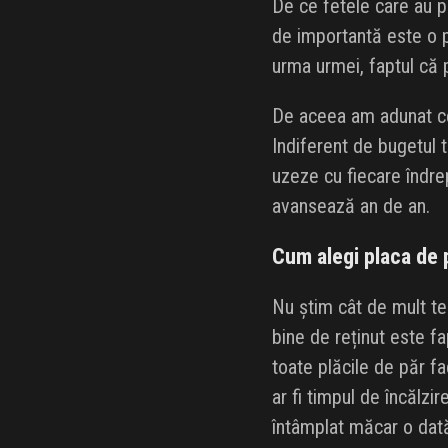
De ce fetele care au pă
de importantă este o p
urma urmei, faptul că p
De aceea am adunat ce
Indiferent de bugetul 
uzeze cu fiecare îndre
avansează an de an.
Cum alegi placa de 
Nu știm cât de mult te 
bine de reținut este fa
toate plăcile de păr fa
ar fi timpul de încălzi
întâmplat măcar o dată