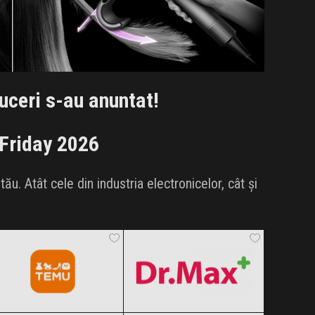
uceri s-au anuntat!
 Friday 2026
u. Atât cele din industria electronicelor, cât și
Temu
Dr.Max
Black Friday 2026
Black Friday 2026
Intimax
Rowenta
Clic și Vezi Ofertele!
Clic și Vezi Ofertele!