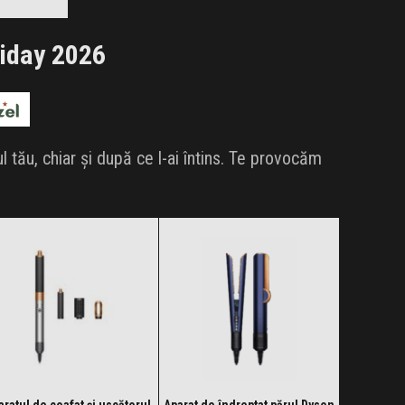
ertele!
riday 2026
tău, chiar și după ce l-ai întins. Te provocăm
aratul de coafat și uscătorul
Aparat de îndreptat părul Dyson