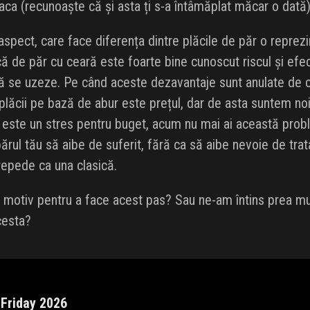
laca (recunoaște că și asta ți s-a întâmăplat măcar o dată)
aspect, care face diferența dintre plăcile de păr o reprez
ă de păr cu ceară este foarte bine cunoscut riscul și efect
ă se uzeze. Pe când aceste dezavantaje sunt anulate de c
plăcii pe bază de abur este prețul, dar de asta suntem noi 
este un stres pentru buget, acum nu mai ai această probl
ărul tău să aibe de suferit, fără ca să aibe nevoie de tra
 repede ca una clasică.
t motiv pentru a face acest pas? Sau ne-am întins prea mul
cesta?
 Friday 2026