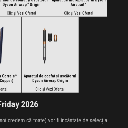
Dyson Airwrap™ Origin
Airstrait™
(Nickel/Copper)
Clic și Vezi Oferta!
Clic și Vezi Oferta!
n Corrale™
Aparatul de coafat și uscătorul
/Copper)
Dyson Airwrap Origin
ferta!
Clic și Vezi Oferta!
Friday 2026
noi credem că toate) vor fi încântate de selecția