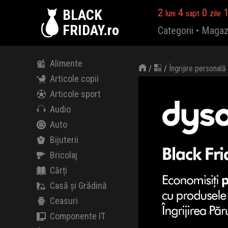
BLACK
2
4
0
luni
sapt
zile
FRIDAY.ro
Categorii
•
Magaz
Alimente
/
/
Îngrijire personală
Articole copii
Articole sport
Audio
Auto
Bijuterii
Bricolaj
Cărți
Casă și Grădină
Ceasuri
Componente IT