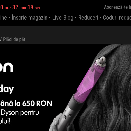
10
32
17
Abonează-te l
ore
min
sec
ine
•
Înscrie magazin
•
Live Blog
•
Reduceri
•
Coduri redu
/
Plăci de păr