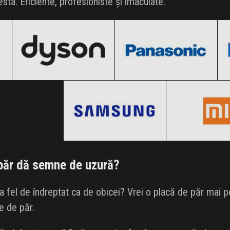
sta. Eficiente, profesioniste și imaculate.
Dyson
Panasonic
Black Friday 2026
Black Friday 2026
Samsung
Xiaomi
Clic și Vezi Ofertele!
Clic și Vezi Ofertele!
Black Friday 2026
Black Friday
Clic și Vezi Ofertele!
Clic și Vezi Of
păr dă semne de uzură?
la fel de îndreptat ca de obicei? Vrei o placă de păr mai 
le de păr.