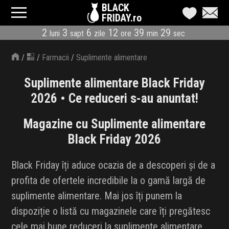
BLACK
FRIDAY.ro
2
3
6
12
39
29
luni
sapt
zile
ore
min
sec
CATEGORII
/
/
Farmacii
/
Suplimente alimentare
MAGAZINE
Suplimente alimentare Black Friday
ÎNSCRIE MAGAZIN
2026 • Ce reduceri s-au anuntat!
LIVE BLOG
Magazine cu Suplimente alimentare
Black Friday 2026
REDUCERI
Black Friday îți aduce ocazia de a descoperi și de a
CODURI REDUCERE
profita de ofertele incredibile la o gamă largă de
CÂND E BLACK FRIDAY
suplimente alimentare. Mai jos îți punem la
dispoziție o listă cu magazinele care îți pregătesc
ABONARE NEWSLETTER
cele mai bune reduceri la suplimente alimentare,