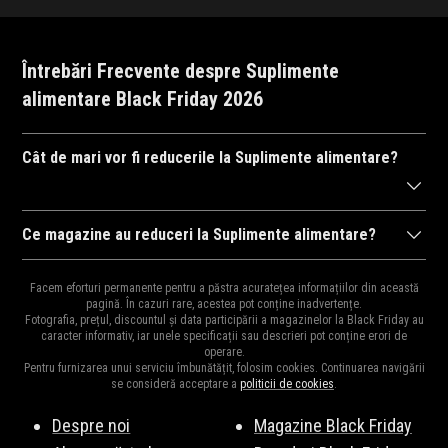
Întrebări Frecvente despre Suplimente
alimentare Black Friday 2026
Cât de mari vor fi reducerile la Suplimente alimentare?
După cum ne-am obișnuit în anii trecuți,
magazinele
se întrec în
Ce magazine au reduceri la Suplimente alimentare?
a ne arăta reducerile la mii de
produse
. Drept urmare, reducerile
Diversitatea
magazinelor
e mare pentru că e perioada ideală
pot ajunge și la 95% și cu siguranță vor fi cele mai mari reduceri
Facem eforturi permanente pentru a păstra acuratețea informațiilor din această
pentru destocaj, de aceea și oferta bogată în reduceri.
pagină. În cazuri rare, acestea pot conține inadvertențe.
din an și e perioada ideală pentru a cumpăra cadourile de
Moș
Fotografia, prețul, discountul și data participării a magazinelor la Black Friday au
Principalele magazine cu reduceri la Suplimente alimentare sunt:
Craciun
,
Moș Nicolae
sau
zile de naștere
pentru cei dragi.
caracter informativ, iar unele specificații sau descrieri pot conține erori de
operare.
Aronia Charlottenburg
,
Vegis.ro
,
Dr.Max
,
Spring Farma
,
Catena
Pentru furnizarea unui serviciu îmbunătățit, folosim cookies. Continuarea navigării
Pas cu Pas
,
Cocolita
,
Liki24.ro
,
MyProtein
,
Sensilab
,
ApiLand
, și
se consideră acceptare a
politicii de cookies
.
multe altele. Vezi lista completă
aici
.
Despre noi
Magazine Black Friday