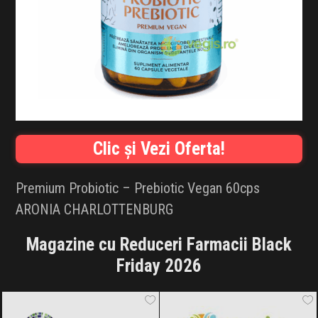
INFLUENCER SQUAD
BRANDURI
IDEI DE CADOURI
ȘTIRI
Clic și Vezi Oferta!
FAVORITE
Premium Probiotic – Prebiotic Vegan 60cps
ARONIA CHARLOTTENBURG
Magazine cu Reduceri Farmacii Black
Friday 2026
Aronia Charlottenburg
Black Friday
Vegis.ro
Black Friday 2026
2026