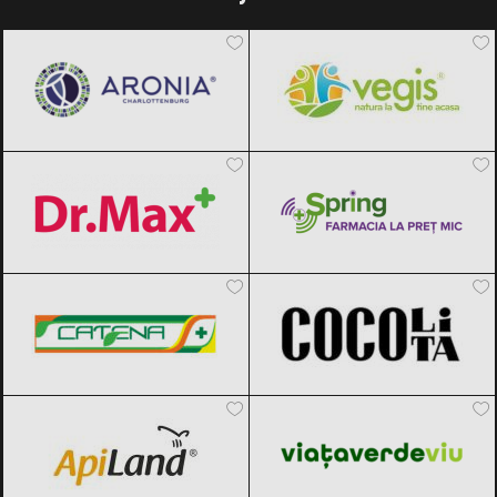
Aronia Charlottenburg
Black Friday
Vegis.ro
Black Friday 2026
2026
Dr.Max
Black Friday 2026
Spring Farma
Black Friday 2026
Catena Pas cu Pas
Black Friday 2026
Cocolita
Black Friday 2026
ApiLand
Black Friday 2026
Viața Verde Viu
Black Friday 2026