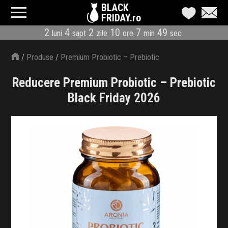
BLACK
FRIDAY.ro
2
4
2
10
7
48
luni
sapt
zile
ore
min
sec
CATEGORII
/
Produse
/
Premium Probiotic – Prebiotic
MAGAZINE
Reducere Premium Probiotic – Prebiotic
ÎNSCRIE MAGAZIN
Black Friday 2026
LIVE BLOG
REDUCERI
CODURI REDUCERE
CÂND E BLACK FRIDAY
ABONARE NEWSLETTER