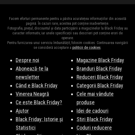
Facem eforturi permanente pentru a păstra acuratețea informațiilor din această
pagină. În cazuri rare, acestea pot conține inadvertențe.
Fotografia, prețul, discountul și data participării a magazinelor la Black Friday au
caracter informativ, iar unele specificații sau descrieri pot conține erori de
operare.
Pentru furnizarea unui serviciu îmbunătățit, folosim cookies. Continuarea navigării
se consideră acceptare a
politicii de cookies
.
Despre noi
Magazine Black Friday
Abonează-te la
Branduri Black Friday
newsletter
Reduceri Black Friday
Când e Black Friday
Categorii Black Friday
Vinerea Neagră
Cele mai vândute
Ce este Black Friday?
produse
Ajutor
Idei de cadouri
Black Friday: Istorie și
Stiri Black Friday
Statistici
Coduri reducere