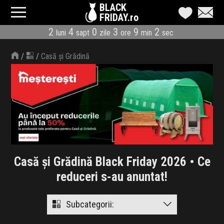
BLACK
FRIDAY.ro
2
4
0
3
9
1
luni
sapt
zile
ore
min
sec
CATEGORII
/
/
Casă și Grădină
MAGAZINE
ÎNSCRIE MAGAZIN
LIVE BLOG
REDUCERI
Casă și Grădină Black Friday 2026 • Ce
CODURI REDUCERE
reduceri s-au anuntat!
CÂND E BLACK FRIDAY
Subcategorii:
ABONARE NEWSLETTER