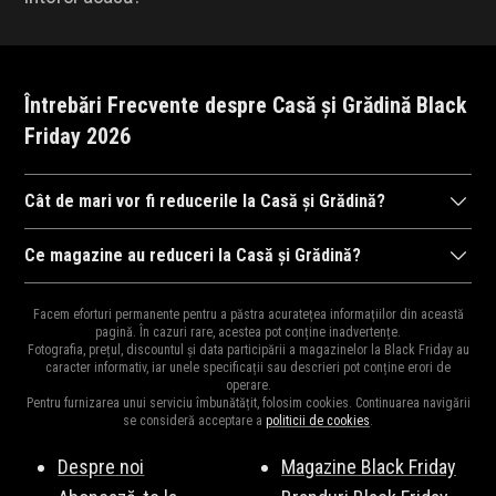
Întrebări Frecvente despre Casă și Grădină Black
Friday 2026
Cât de mari vor fi reducerile la Casă și Grădină?
După cum ne-am obișnuit în anii trecuți,
magazinele
se întrec în
Ce magazine au reduceri la Casă și Grădină?
a ne arăta reducerile la mii de
produse
. Drept urmare, reducerile
Diversitatea
magazinelor
e mare pentru că e perioada ideală
pot ajunge și la 95% și cu siguranță vor fi cele mai mari reduceri
Facem eforturi permanente pentru a păstra acuratețea informațiilor din această
pentru destocaj, de aceea și oferta bogată în reduceri.
pagină. În cazuri rare, acestea pot conține inadvertențe.
din an și e perioada ideală pentru a cumpăra cadourile de
Moș
Fotografia, prețul, discountul și data participării a magazinelor la Black Friday au
Principalele magazine cu reduceri la Casă și Grădină sunt:
Craciun
,
Moș Nicolae
sau
zile de naștere
pentru cei dragi.
caracter informativ, iar unele specificații sau descrieri pot conține erori de
operare.
Amazon.de
,
Temu
,
Fornello
,
MatHaus by Arabesque
,
Mezoni
,
Pentru furnizarea unui serviciu îmbunătățit, folosim cookies. Continuarea navigării
XXXLutz
,
Micul Meseriaș
,
SCANDIshop
,
Joom
, și multe altele.
se consideră acceptare a
politicii de cookies
.
Vezi lista completă
aici
.
Despre noi
Magazine Black Friday