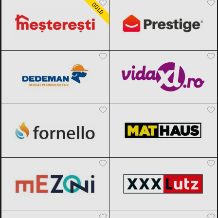
GOLD
Dedeman
Black Friday 2026
vidaXL.ro
Black Friday 2026
Fornello
Black Friday 2026
MatHaus by Arabesque
Black Friday
2026
Mezoni
Black Friday 2026
XXXLutz
Black Friday 2026
Micul Meseriaș
Black Friday 2026
SCANDIshop
Black Friday 2026