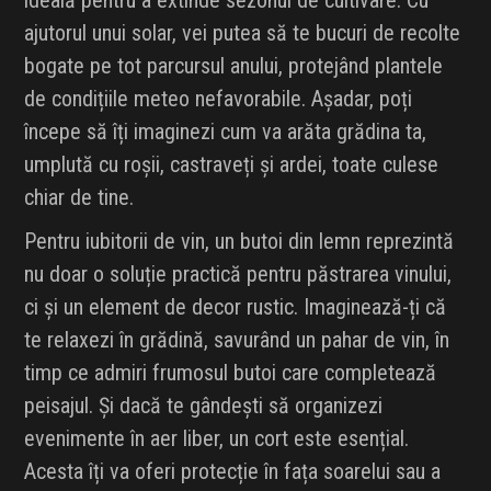
ideală pentru a extinde sezonul de cultivare. Cu
ajutorul unui solar, vei putea să te bucuri de recolte
bogate pe tot parcursul anului, protejând plantele
de condițiile meteo nefavorabile. Așadar, poți
începe să îți imaginezi cum va arăta grădina ta,
umplută cu roșii, castraveți și ardei, toate culese
chiar de tine.
Pentru iubitorii de vin, un butoi din lemn reprezintă
nu doar o soluție practică pentru păstrarea vinului,
ci și un element de decor rustic. Imaginează-ți că
te relaxezi în grădină, savurând un pahar de vin, în
timp ce admiri frumosul butoi care completează
peisajul. Și dacă te gândești să organizezi
evenimente în aer liber, un cort este esențial.
Acesta îți va oferi protecție în fața soarelui sau a