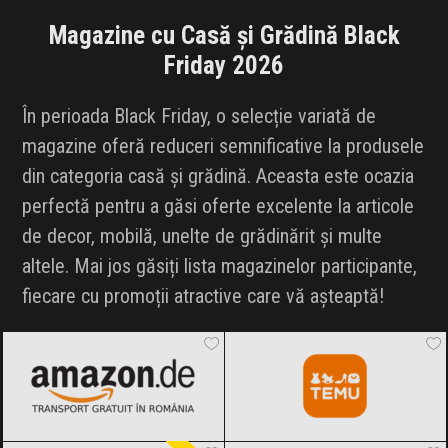
INFLUENCER SQUAD
Magazine cu Casă și Grădină Black
Friday 2026
BRANDURI
În perioada Black Friday, o selecție variată de
IDEI DE CADOURI
magazine oferă reduceri semnificative la produsele
din categoria casă și grădină. Aceasta este ocazia
ȘTIRI
perfectă pentru a găsi oferte excelente la articole
FAVORITE
de decor, mobilă, unelte de grădinărit și multe
altele. Mai jos găsiți lista magazinelor participante,
fiecare cu promoții atractive care vă așteaptă!
Amazon.de
Black Friday 2026
Temu
Black Friday 2026
Meșterești
Black Friday 2026
PrestigeHome
Black Friday 2026