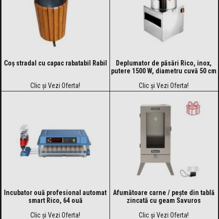
Coș stradal cu capac rabatabil Rabil
Deplumator de păsări Rico, inox,
putere 1500 W, diametru cuvă 50 cm
Clic și Vezi Oferta!
Clic și Vezi Oferta!
Incubator ouă profesional automat
Afumătoare carne / pește din tablă
smart Rico, 64 ouă
zincată cu geam Savuros
40,6×36,4×103,8 cm + Cadou
Clic și Vezi Oferta!
Clic și Vezi Oferta!
Rezistență electrică