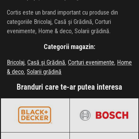
Cortis este un brand important cu produse din
categoriile Bricolaj, Casă și Grădină, Corturi
evenimente, Home & deco, Solarii grădină.
Categorii magazin:
Bricolaj
,
Casă și Grădină
,
Corturi evenimente
,
Home
& deco
,
Solarii grădină
Branduri care te-ar putea interesa
BLACK+DECKER
Black Friday 2026
BOSCH
Black Friday 2026
Diesel
Black Friday 2026
Heinner
Black Friday 2026