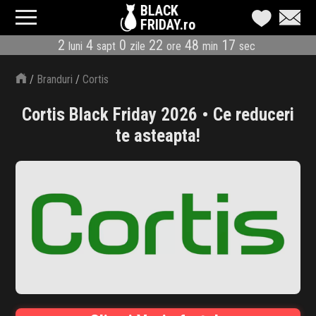
BLACK
FRIDAY.ro
2
4
0
22
48
17
luni
sapt
zile
ore
min
sec
CATEGORII
/
Branduri
/
Cortis
MAGAZINE
Cortis Black Friday 2026 • Ce reduceri
ÎNSCRIE MAGAZIN
te asteapta!
LIVE BLOG
REDUCERI
CODURI REDUCERE
CÂND E BLACK FRIDAY
ABONARE NEWSLETTER