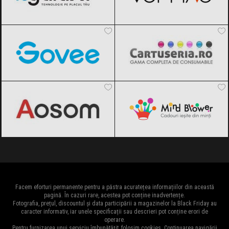
Govee
Black Friday 2026
Cartuseria
Black Friday 2026
Aosom
Black Friday 2026
MindBlower
Black Friday 2026
Facem eforturi permanente pentru a păstra acuratețea informațiilor din această
pagină. În cazuri rare, acestea pot conține inadvertențe.
Fotografia, prețul, discountul și data participării a magazinelor la Black Friday au
caracter informativ, iar unele specificații sau descrieri pot conține erori de
operare.
Pentru furnizarea unui serviciu îmbunătățit, folosim cookies. Continuarea navigării