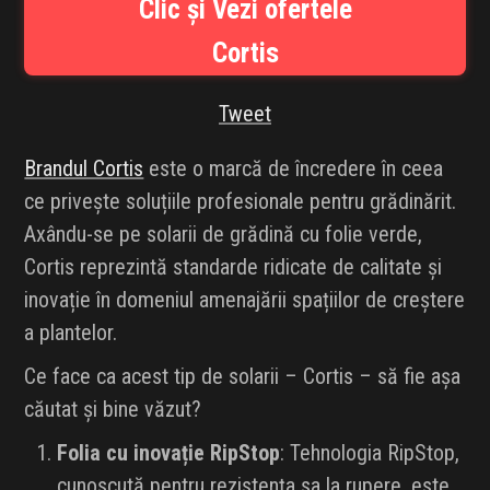
Clic și Vezi ofertele
INFLUENCER SQUAD
Cortis
BRANDURI
Tweet
IDEI DE CADOURI
Brandul Cortis
este o marcă de încredere în ceea
ȘTIRI
ce privește soluțiile profesionale pentru grădinărit.
Axându-se pe solarii de grădină cu folie verde,
FAVORITE
Cortis reprezintă standarde ridicate de calitate și
inovație în domeniul amenajării spațiilor de creștere
a plantelor.
Ce face ca acest tip de solarii – Cortis – să fie așa
căutat și bine văzut?
Folia cu inovație RipStop
: Tehnologia RipStop,
cunoscută pentru rezistența sa la rupere, este