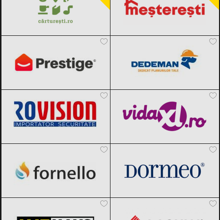
PrestigeHome
Black Friday 2026
Dedeman
Black Friday 2026
Rovision
Black Friday 2026
vidaXL.ro
Black Friday 2026
Fornello
Black Friday 2026
Dormeo
Black Friday 2026
MatHaus by Arabesque
Black Friday
Mobila Laguna
Black Friday 2026
2026