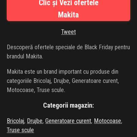
Clic și Vezi ofertele
INFLUENCER SQUAD
Makita
BRANDURI
Tweet
IDEI DE CADOURI
Descoperă ofertele speciale de Black Friday pentru
ȘTIRI
brandul Makita.
FAVORITE
Makita este un brand important cu produse din
categoriile Bricolaj, Drujbe, Generatoare curent,
Motocoase, Truse scule.
Categorii magazin:
Bricolaj
,
Drujbe
,
Generatoare curent
,
Motocoase
,
Truse scule