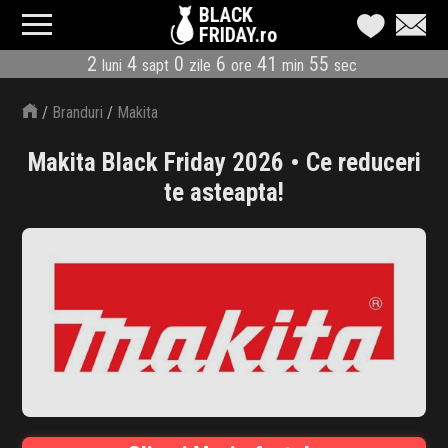
BLACK
FRIDAY.ro
2
4
0
6
41
54
luni
sapt
zile
ore
min
sec
CATEGORII
/
Branduri
/
Makita
MAGAZINE
Makita Black Friday 2026 • Ce reduceri
ÎNSCRIE MAGAZIN
te asteapta!
LIVE BLOG
REDUCERI
CODURI REDUCERE
CÂND E BLACK FRIDAY
ABONARE NEWSLETTER