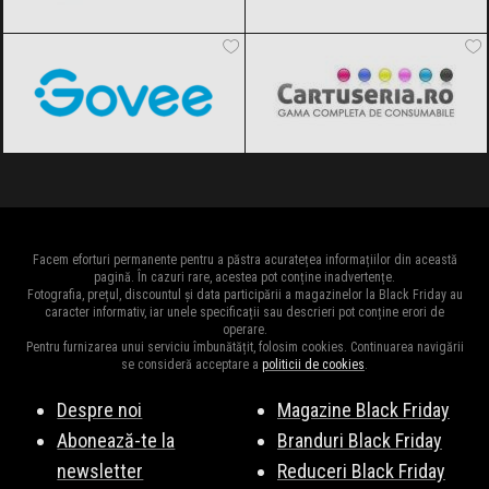
Govee
Black Friday 2026
Cartuseria
Black Friday 2026
Facem eforturi permanente pentru a păstra acuratețea informațiilor din această
pagină. În cazuri rare, acestea pot conține inadvertențe.
Fotografia, prețul, discountul și data participării a magazinelor la Black Friday au
caracter informativ, iar unele specificații sau descrieri pot conține erori de
operare.
Pentru furnizarea unui serviciu îmbunătățit, folosim cookies. Continuarea navigării
se consideră acceptare a
politicii de cookies
.
Despre noi
Magazine Black Friday
Abonează-te la
Branduri Black Friday
newsletter
Reduceri Black Friday