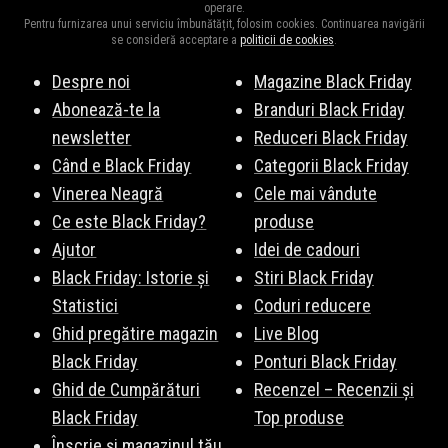
operare.
Amazon.de
,
Samsung
,
SHEIN
,
Vexio
,
CIT Grup
,
AliExpress
,
ForIT
,
Pentru furnizarea unui serviciu îmbunătățit, folosim cookies. Continuarea navigării
ITGalaxy
,
pcMadd
, și multe altele. Vezi lista completă
aici
.
se consideră acceptare a
politicii de cookies
.
Despre noi
Magazine Black Friday
Abonează-te la
Branduri Black Friday
newsletter
Reduceri Black Friday
Când e Black Friday
Categorii Black Friday
Vinerea Neagră
Cele mai vândute
Ce este Black Friday?
produse
Ajutor
Idei de cadouri
Black Friday: Istorie și
Stiri Black Friday
Statistici
Coduri reducere
Ghid pregătire magazin
Live Blog
Black Friday
Ponturi Black Friday
Ghid de Cumpărături
Recenzel – Recenzii și
Black Friday
Top produse
Înscrie și magazinul tău