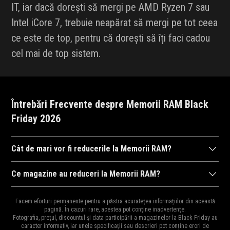
IT, iar dacă dorești să mergi pe AMD Ryzen 7 sau
Intel iCore 7, trebuie neapărat să mergi pe tot ceea
ce este de top, pentru că dorești să îți faci cadou
cel mai de top sistem.
Întrebări Frecvente despre Memorii RAM Black
Friday 2026
Cât de mari vor fi reducerile la Memorii RAM?
După cum ne-am obișnuit în anii trecuți,
magazinele
se întrec în
Ce magazine au reduceri la Memorii RAM?
a ne arăta reducerile la mii de
produse
. Drept urmare, reducerile
Diversitatea
magazinelor
e mare pentru că e perioada ideală
pot ajunge și la 95% și cu siguranță vor fi cele mai mari reduceri
Facem eforturi permanente pentru a păstra acuratețea informațiilor din această
pentru destocaj, de aceea și oferta bogată în reduceri.
pagină. În cazuri rare, acestea pot conține inadvertențe.
din an și e perioada ideală pentru a cumpăra cadourile de
Moș
Fotografia, prețul, discountul și data participării a magazinelor la Black Friday au
Principalele magazine cu reduceri la Memorii RAM sunt:
Craciun
,
Moș Nicolae
sau
zile de naștere
pentru cei dragi.
caracter informativ, iar unele specificații sau descrieri pot conține erori de