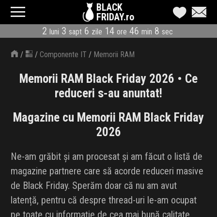
BLACK
FRIDAY.ro
2
3
6
14
46
8
luni
sapt
zile
ore
min
sec
CATEGORII
/
/
Componente IT
/
Memorii RAM
MAGAZINE
Memorii RAM Black Friday 2026 • Ce
ÎNSCRIE MAGAZIN
reduceri s-au anuntat!
LIVE BLOG
Magazine cu Memorii RAM Black Friday
2026
REDUCERI
Ne-am grăbit și am procesat și am făcut o listă de
CODURI REDUCERE
magazine partnere care să acorde reduceri masive
CÂND E BLACK FRIDAY
de Black Friday. Sperăm doar că nu am avut
latență, pentru că despre thread-uri le-am ocupat
ABONARE NEWSLETTER
pe toate cu informație de cea mai bună calitate.