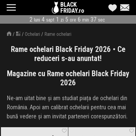
BLACK
FRIDAY.ro
2
4
1
5
6
36
luni
sapt
zi
ore
min
sec
CATEGORII
/
/
Ochelari
/
Rame ochelari
MAGAZINE
Rame ochelari Black Friday 2026 • Ce
ÎNSCRIE MAGAZIN
reduceri s-au anuntat!
LIVE BLOG
Magazine cu Rame ochelari Black Friday
2026
REDUCERI
Ne-am uitat bine și am studiat piața de ochelari din
CODURI REDUCERE
România. Apoi am calibrat ochelarii pentru cea mai
CÂND E BLACK FRIDAY
bună vedere și am invitat parteneri corespunzători.
Amazon.de
Black Friday 2026
ANSWEAR.
Black Friday 2026
ABONARE NEWSLETTER