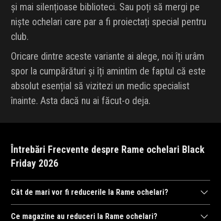
și mai silențioase biblioteci. Sau poți să mergi pe
niște ochelari care par a fi proiectați special pentru
club.
Oricare dintre aceste variante ai alege, noi îți urâm
spor la cumpărături și îți amintim de faptul că este
absolut esențial să vizitezi un medic specialist
înainte. Asta dacă nu ai făcut-o deja.
Întrebări Frecvente despre Rame ochelari Black
Friday 2026
Cât de mari vor fi reducerile la Rame ochelari?
După cum ne-am obișnuit în anii trecuți,
magazinele
se întrec în
Ce magazine au reduceri la Rame ochelari?