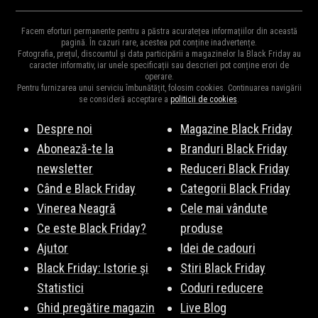
a ne arăta reducerile la mii de
produse
. Drept urmare, reducerile
Diversitatea
magazinelor
e mare pentru că e perioada ideală
pot ajunge și la 95% și cu siguranță vor fi cele mai mari reduceri
Facem eforturi permanente pentru a păstra acuratețea informațiilor din această
pentru destocaj, de aceea și oferta bogată în reduceri.
pagină. În cazuri rare, acestea pot conține inadvertențe.
din an și e perioada ideală pentru a cumpăra cadourile de
Moș
Fotografia, prețul, discountul și data participării a magazinelor la Black Friday au
Principalele magazine cu reduceri la Rame ochelari sunt:
Craciun
,
Moș Nicolae
sau
zile de naștere
pentru cei dragi.
caracter informativ, iar unele specificații sau descrieri pot conține erori de
operare.
Amazon.de
,
ANSWEAR.
,
Decathlon
,
Temu
,
Reserved
,
Cropp
,
Pentru furnizarea unui serviciu îmbunătățit, folosim cookies. Continuarea navigării
Sinsay
,
Modivo
,
Lensa.ro
,
Videt
, și multe altele. Vezi lista
se consideră acceptare a
politicii de cookies
.
completă
aici
.
Despre noi
Magazine Black Friday
Abonează-te la
Branduri Black Friday
newsletter
Reduceri Black Friday
Când e Black Friday
Categorii Black Friday
Vinerea Neagră
Cele mai vândute
Ce este Black Friday?
produse
Ajutor
Idei de cadouri
Black Friday: Istorie și
Stiri Black Friday
Statistici
Coduri reducere
Ghid pregătire magazin
Live Blog