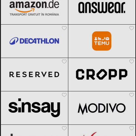
INFLUENCER SQUAD
Decathlon
Black Friday 2026
Temu
Black Friday 2026
BRANDURI
IDEI DE CADOURI
ȘTIRI
Reserved
Black Friday 2026
Cropp
Black Friday 2026
FAVORITE
Sinsay
Black Friday 2026
Modivo
Black Friday 2026
Lensa.ro
Black Friday 2026
Videt
Black Friday 2026