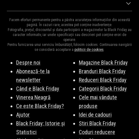
ora 23:59. Fii pe fază pentru a fi la curent cu noutățile!
Ca în fiecare an,
Lounge by Zalando
ne surprinde cu cele mai
Abonează-te la newsletter
!
Facem eforturi permanente pentru a păstra acuratețea informațiilor din această
mari reduceri din an la mii de produse.
Vezi Aici
o parte din
pagină. În cazuri rare, acestea pot conține inadvertențe.
Fotografia, prețul, discountul și data participării a magazinelor la Black Friday au
produsele vedetă. Fiți pe fază, vă vom ține la curent cu
caracter informativ, iar unele specificații sau descrieri pot conține erori de
operare.
surprizele Lounge by Zalando de Black Friday 2026.
Pentru furnizarea unui serviciu îmbunătățit, folosim cookies. Continuarea navigării
se consideră acceptare a
politicii de cookies
.
Despre noi
Magazine Black Friday
Abonează-te la
Branduri Black Friday
newsletter
Reduceri Black Friday
Când e Black Friday
Categorii Black Friday
Vinerea Neagră
Cele mai vândute
Ce este Black Friday?
produse
Ajutor
Idei de cadouri
Black Friday: Istorie și
Stiri Black Friday
Statistici
Coduri reducere