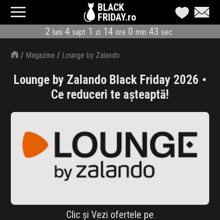
BLACK
FRIDAY.ro
2
4
1
14
0
42
luni
sapt
zi
ore
min
sec
CATEGORII
/
Magazine
/
Lounge by Zalando
MAGAZINE
Lounge by Zalando Black Friday 2026 •
ÎNSCRIE MAGAZIN
Ce reduceri te așteaptă!
LIVE BLOG
REDUCERI
CODURI REDUCERE
CÂND E BLACK FRIDAY
ABONARE NEWSLETTER
Clic și Vezi ofertele pe