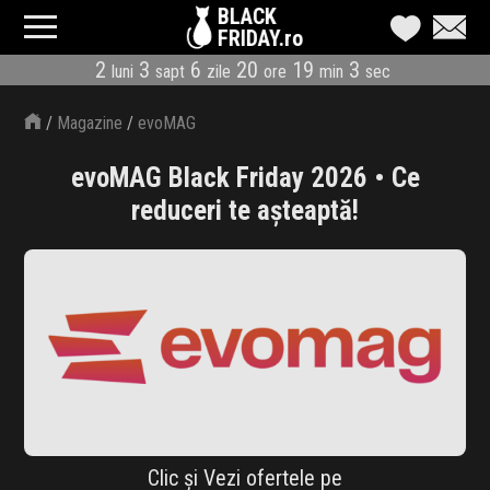
BLACK
FRIDAY.ro
2
3
6
20
19
2
luni
sapt
zile
ore
min
sec
CATEGORII
/
Magazine
/
evoMAG
MAGAZINE
evoMAG Black Friday 2026 • Ce
ÎNSCRIE MAGAZIN
reduceri te așteaptă!
LIVE BLOG
REDUCERI
CODURI REDUCERE
CÂND E BLACK FRIDAY
ABONARE NEWSLETTER
Clic și Vezi ofertele pe