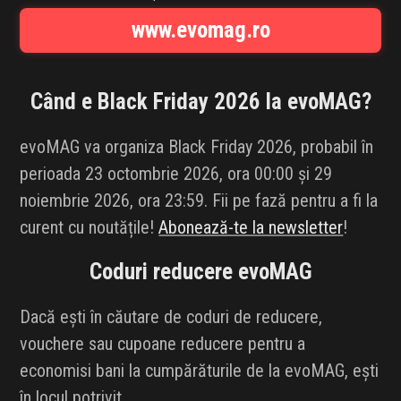
INFLUENCER SQUAD
www.evomag.ro
BRANDURI
Când e Black Friday 2026 la
evoMAG
?
IDEI DE CADOURI
evoMAG va organiza Black Friday 2026, probabil în
ȘTIRI
perioada 23 octombrie 2026, ora 00:00 și 29
noiembrie 2026, ora 23:59. Fii pe fază pentru a fi la
FAVORITE
curent cu noutățile!
Abonează-te la newsletter
!
Coduri reducere
evoMAG
Dacă ești în căutare de coduri de reducere,
vouchere sau cupoane reducere pentru a
economisi bani la cumpărăturile de la evoMAG, ești
în locul potrivit.