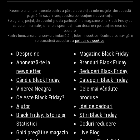
Ca în fiecare an,
evoMAG
ne surprinde cu cele mai mari reduceri
pe fază pentru a fi la curent cu noutățile!
Abonează-te la
Facem eforturi permanente pentru a păstra acuratețea informațiilor din această
din an la mii de produse.
Vezi Aici
o parte din produsele vedetă.
pagină. În cazuri rare, acestea pot conține inadvertențe.
newsletter
!
Fotografia, prețul, discountul și data participării a magazinelor la Black Friday au
Fiți pe fază, vă vom ține la curent cu surprizele evoMAG de
caracter informativ, iar unele specificații sau descrieri pot conține erori de
operare.
Black Friday 2026.
Pentru furnizarea unui serviciu îmbunătățit, folosim cookies. Continuarea navigării
se consideră acceptare a
politicii de cookies
.
Despre noi
Magazine Black Friday
Abonează-te la
Branduri Black Friday
newsletter
Reduceri Black Friday
Când e Black Friday
Categorii Black Friday
Vinerea Neagră
Cele mai vândute
Ce este Black Friday?
produse
Ajutor
Idei de cadouri
Black Friday: Istorie și
Stiri Black Friday
Statistici
Coduri reducere
Ghid pregătire magazin
Live Blog