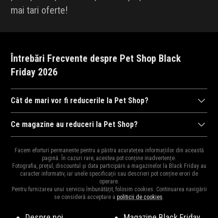
mai tari oferte!
Întrebări Frecvente despre Pet Shop Black
Friday 2026
Cât de mari vor fi reducerile la Pet Shop?
După cum ne-am obișnuit în anii trecuți,
magazinele
se întrec în
Ce magazine au reduceri la Pet Shop?
a ne arăta reducerile la mii de
produse
. Drept urmare, reducerile
Diversitatea
magazinelor
e mare pentru că e perioada ideală
pot ajunge și la 95% și cu siguranță vor fi cele mai mari reduceri
Facem eforturi permanente pentru a păstra acuratețea informațiilor din această
pentru destocaj, de aceea și oferta bogată în reduceri.
pagină. În cazuri rare, acestea pot conține inadvertențe.
din an și e perioada ideală pentru a cumpăra cadourile de
Moș
Fotografia, prețul, discountul și data participării a magazinelor la Black Friday au
Principalele magazine cu reduceri la Pet Shop sunt:
Amazon.de
,
Craciun
,
Moș Nicolae
sau
zile de naștere
pentru cei dragi.
caracter informativ, iar unele specificații sau descrieri pot conține erori de
operare.
Decathlon
,
SHEIN
,
Animax
,
Maxi Pet
,
Petissimo
,
Joom
,
Pentru
Pentru furnizarea unui serviciu îmbunătățit, folosim cookies. Continuarea navigării
animale
,
PetMart
, și multe altele. Vezi lista completă
aici
.
se consideră acceptare a
politicii de cookies
.
Despre noi
Magazine Black Friday