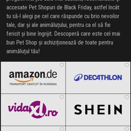
accesate Pet Shopuri de Black Friday, astfel încât
INFLUENCER SQUAD
tu să-l alegi pe cel care răspunde cu brio nevoilor
BRANDURI
tale, dar și ale animăluțului, pentru ca el să fie
fericit și bine îngrijit. Descoperă care este cel mai
IDEI DE CADOURI
bun Pet Shop și achiziționează de toate pentru
animăluțul tău!
ȘTIRI
Amazon.de
Black Friday 2026
Decathlon
Black Friday 2026
FAVORITE
vidaXL.ro
Black Friday 2026
SHEIN
Black Friday 2026
Animax
Black Friday 2026
Maxi Pet
Black Friday 2026