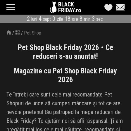
BLACK
FRIDAY.ro
2
4
0
18
8
3
luni
sapt
zile
ore
min
sec
CATEGORII
/
/
Pet Shop
MAGAZINE
Pet Shop Black Friday 2026 • Ce
ÎNSCRIE MAGAZIN
reduceri s-au anuntat!
LIVE BLOG
Magazine cu Pet Shop Black Friday
2026
REDUCERI
Te întrebi care sunt cele mai recomandate Pet
CODURI REDUCERE
Shopuri de unde să cumperi mâncare și tot ce are
CÂND E BLACK FRIDAY
nevoie prietenul tău patruped la mega reduceri de
Black Friday? Te ajutăm noi să afli răspunsul. Ți-am
ABONARE NEWSLETTER
pregătit mai jos cele mai căutate, recomandate și