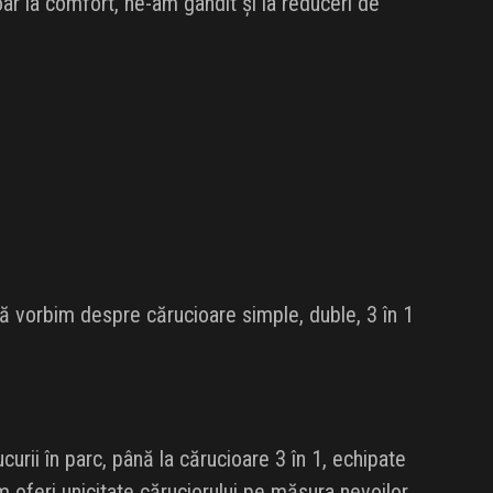
oar la comfort, ne-am gândit și la reduceri de
că vorbim despre cărucioare simple, duble, 3 în 1
rii în parc, până la cărucioare 3 în 1, echipate
m oferi unicitate căruciorului pe măsura nevoilor