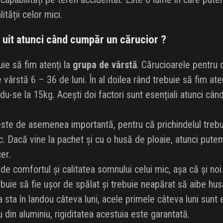
ității celor mici.
 uit atunci când cumpăr un cărucior ?
uie să fim atenți la
grupa de vârstă
. Cărucioarele pentru c
 vârstă 6 – 36 de luni. În al doilea rând trebuie să fim aten
du-se la 15kg. Acești doi factori sunt esențiali atunci cân
ste de asemenea importantă, pentru că prichindelul trebuie
c. Dacă vine la pachet și cu o husă de ploaie, atunci putem
er.
e comfortul și calitatea somnului celui mic, așa că și no
buie să fie ușor de spălat și trebuie neapărat să aibe husă,
sta în landou câteva luni, acele primele câteva luni sunt e
u din aluminiu, rigiditatea acestuia este garantată.