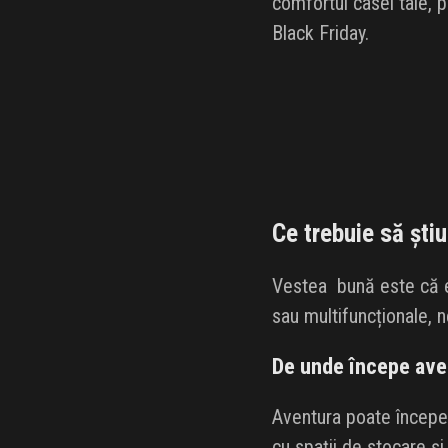
comfortul casei tale, p
Black Friday.
Ce trebuie să ști
Vestea bună este că ex
sau multifuncționale, n
De unde începe aven
Aventura poate începe 
cu spații de stocare și