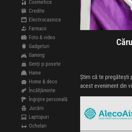
Cosmetice
Credite
Electrocasnice
Farmacii
Foto & video
Căru
Gadgeturi
Gaming
Genți și posete
Haine
Știm că te pregătești p
Home & deco
acest eveniment din via
Încălțăminte
AlecoAir
Îngrijire personală
Black Friday 2026
Jucării
Laptopuri
Ochelari
Temu
Clic și Vezi Ofertele!