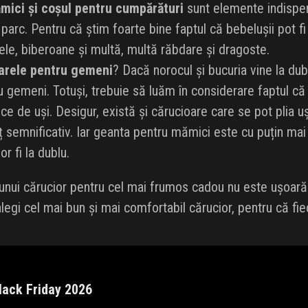
mici și coșul pentru cumpărături
sunt elemente indispens
parc. Pentru că știm foarte bine faptul că bebelușii pot f
ele, biberoane și multă, multă răbdare și dragoste.
arele pentru gemeni
? Dacă norocul și bucuria vine la dub
u gemeni. Totuși, trebuie să luăm în considerare faptul că
ece de uși. Desigur, există și cărucioare care se pot plia 
eț semnificativ. Iar geanta pentru mămici este cu puțin ma
r fi la dublu.
 unui cărucior pentru cel mai frumos cadou nu este ușoară
alegi cel mai bun și mai comfortabil cărucior, pentru că fi
Black Friday 2026