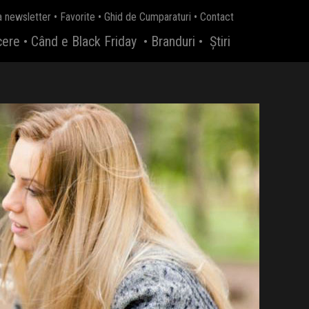
a newsletter
•
Favorite
•
Ghid de Cumparaturi
•
Contact
cere
•
Când e Black Friday
•
Branduri
•
Știri