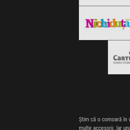
Nichiduta
Clic și Vezi Ofertele!
Black Friday 2026
C
Clic și Vezi Ofertele!
Blac
Clic ș
Știm că o comoară în v
multe accesorii. Iar un