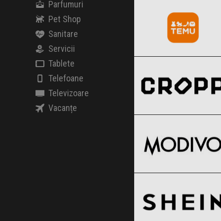
Black Friday 2026
Parfumuri
Pet Shop
Sanitare
Servicii
Cropp
Clic și Vezi Ofertele!
Black Friday 2026
Tablete
Telefoane
Televizoare
Vacanțe
Modivo
Clic și Vezi Ofertele!
Black Friday 2026
SHEIN
Clic și Vezi Ofertele!
Black Friday 2026