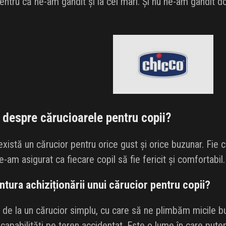
entru că ne-am gândit și la cei mari. Și nu ne-am gândit d
Chicco
Black Friday 2026
Clic și Vezi Ofertele!
u despre cărucioarele pentru copii?
istă un cărucior pentru orice gust și orice buzunar. Fie 
e-am asigurat ca fiecare copil să fie fericit și comfortabil.
tura achiziționării unui cărucior pentru copii?
de la un cărucior simplu, cu care să ne plimbăm micile bucu
 capabilități pe teren accidentat. Este o lume în care pute