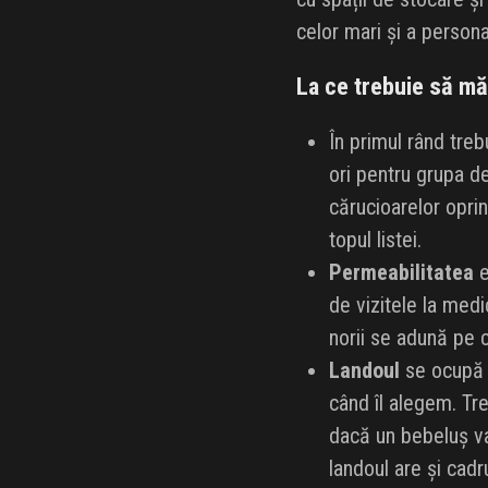
celor mari și a personal
La ce trebuie să mă
În primul rând treb
ori pentru grupa de
cărucioarelor oprin
topul listei.
Permeabilitatea
e
de vizitele la medi
norii se adună pe c
Landoul
se ocupă d
când îl alegem. Tre
dacă un bebeluș va 
landoul are și cadr