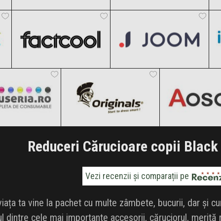
Factcool
Joom
Clic și Vezi Ofertele!
Clic și Vezi Ofertele!
Black Friday 2026
Black Friday 2026
artuseria
Originals
Aosom
Clic și Vezi Ofertele!
Clic și Vezi Ofertele!
k Friday 2026
Black Friday 2026
Black Friday
i Vezi Ofertele!
Clic și Vezi Ofertele!
Clic și Vezi Of
Reduceri Cărucioare copii Black
Vezi recenzii și comparații pe
iața ta vine la pachet cu multe zâmbete, bucurii, dar și c
ul dintre cele mai importante accesorii, căruciorul, merită