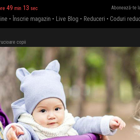
49
11
Abonează-te l
ore
min
sec
ine
•
Înscrie magazin
•
Live Blog
•
Reduceri
•
Coduri redu
rucioare copii