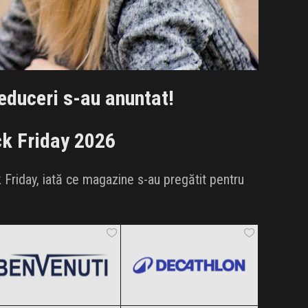
educeri s-au anuntat!
ck Friday 2026
k Friday, iată ce magazine s-au pregătit pentru
Benvenuti
Decathlon
Black Friday 2026
Black Friday 2026
epantofi
CCC
Clic și Vezi Ofertele!
Clic și Vezi Ofertele!