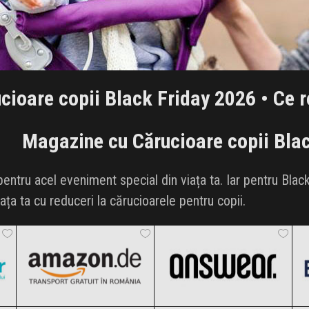
cioare copii Black Friday 2026 • Ce r
Magazine cu Cărucioare copii Bla
entru acel eveniment special din viața ta. Iar pentru Blac
ța ta cu reduceri la cărucioarele pentru copii.
Amazon.de
ANSWEAR.
Black Friday 2026
Black Friday 2026
ECCO
Noriel
Clic și Vezi Ofertele!
Clic și Vezi Ofertele!