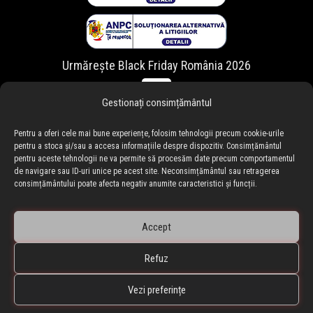
Urmărește Black Friday România 2026
Gestionați consimțământul
Pentru a oferi cele mai bune experiențe, folosim tehnologii precum cookie-urile
pentru a stoca și/sau a accesa informațiile despre dispozitiv. Consimțământul
pentru aceste tehnologii ne va permite să procesăm date precum comportamentul
de navigare sau ID-uri unice pe acest site. Neconsimțământul sau retragerea
consimțământului poate afecta negativ anumite caracteristici și funcții.
Accept
Refuz
🇷🇴 blackfriday.ro
•
🇧🇬 blackfriday.bg
BLACKFRIDAY.ro • Black Friday Romania ® Copyright © 2010-
Vezi preferințe
2026