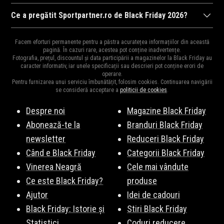
Sportpartner.ro
va organiza Black Friday 2026, probabil în
Ce a pregătit Sportpartner.ro de Black Friday 2026?
perioada 6 noiembrie 2026, ora 00:00 și 9 noiembrie 2026, ora
Ca în fiecare an,
Sportpartner.ro
ne surprinde cu cele mai mari
23:59. Fii pe fază pentru a fi la curent cu noutățile!
Abonează-te
Facem eforturi permanente pentru a păstra acuratețea informațiilor din această
reduceri din an la mii de produse.
Vezi Aici
o parte din produsele
pagină. În cazuri rare, acestea pot conține inadvertențe.
la newsletter
!
Fotografia, prețul, discountul și data participării a magazinelor la Black Friday au
vedetă. Fiți pe fază, vă vom ține la curent cu surprizele
caracter informativ, iar unele specificații sau descrieri pot conține erori de
operare.
Sportpartner.ro de Black Friday 2026.
Pentru furnizarea unui serviciu îmbunătățit, folosim cookies. Continuarea navigării
se consideră acceptare a
politicii de cookies
.
Despre noi
Magazine Black Friday
Abonează-te la
Branduri Black Friday
newsletter
Reduceri Black Friday
Când e Black Friday
Categorii Black Friday
Vinerea Neagră
Cele mai vândute
Ce este Black Friday?
produse
Ajutor
Idei de cadouri
Black Friday: Istorie și
Stiri Black Friday
Statistici
Coduri reducere