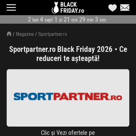
BLACK
FRIDAY.ro
2
4
1
21
29
2
luni
sapt
zi
ore
min
sec
CATEGORII
/
Magazine
/
Sportpartner.ro
MAGAZINE
Sportpartner.ro Black Friday 2026 • Ce
ÎNSCRIE MAGAZIN
reduceri te așteaptă!
LIVE BLOG
REDUCERI
CODURI REDUCERE
CÂND E BLACK FRIDAY
ABONARE NEWSLETTER
Clic și Vezi ofertele pe