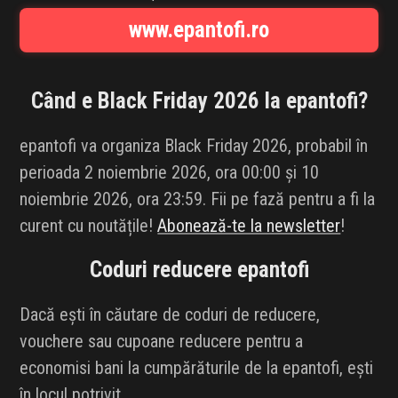
INFLUENCER SQUAD
www.epantofi.ro
BRANDURI
Când e Black Friday 2026 la
epantofi
?
IDEI DE CADOURI
epantofi va organiza Black Friday 2026, probabil în
ȘTIRI
perioada 2 noiembrie 2026, ora 00:00 și 10
noiembrie 2026, ora 23:59. Fii pe fază pentru a fi la
FAVORITE
curent cu noutățile!
Abonează-te la newsletter
!
Coduri reducere
epantofi
Dacă ești în căutare de coduri de reducere,
vouchere sau cupoane reducere pentru a
economisi bani la cumpărăturile de la epantofi, ești
în locul potrivit.