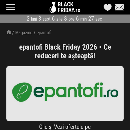
BLACK
FRIDAY.ro
2
3
6
8
6
26
luni
sapt
zile
ore
min
sec
CATEGORII
/
Magazine
/
epantofi
MAGAZINE
epantofi Black Friday 2026 • Ce
ÎNSCRIE MAGAZIN
reduceri te așteaptă!
LIVE BLOG
REDUCERI
CODURI REDUCERE
CÂND E BLACK FRIDAY
ABONARE NEWSLETTER
Clic și Vezi ofertele pe