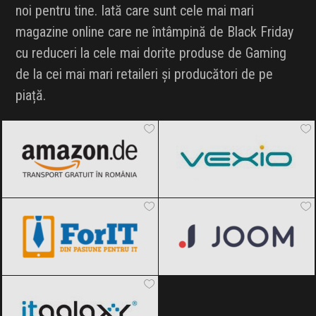
noi pentru tine. Iată care sunt cele mai mari
INFLUENCER SQUAD
magazine online care ne întâmpină de Black Friday
cu reduceri la cele mai dorite produse de Gaming
BRANDURI
de la cei mai mari retaileri și producători de pe
IDEI DE CADOURI
piață.
Amazon.de
Black Friday 2026
Vexio
Black Friday 2026
ȘTIRI
FAVORITE
ForIT
Black Friday 2026
Joom
Black Friday 2026
ITGalaxy
Black Friday 2026