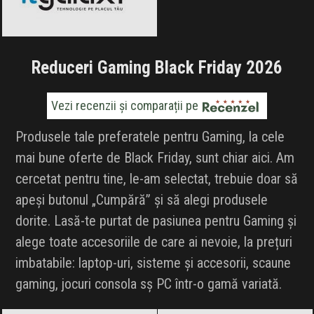
Reduceri Gaming Black Friday 2026
Vezi recenzii și comparații pe
Produsele tale preferatele pentru Gaming, la cele
mai bune oferte de Black Friday, sunt chiar aici. Am
cercetat pentru tine, le-am selectat, trebuie doar să
apeși butonul „Cumpără” și să alegi produsele
dorite. Lasă-te purtat de pasiunea pentru Gaming și
alege toate accesoriile de care ai nevoie, la prețuri
imbatabile: laptop-uri, sisteme și accesorii, scaune
gaming, jocuri consola sș PC într-o gamă variată.