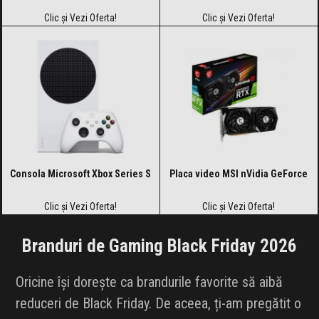
Clic și Vezi Oferta!
Clic și Vezi Oferta!
Consola Microsoft Xbox Series S
Placa video MSI nVidia GeForce
Clic și Vezi Oferta!
Clic și Vezi Oferta!
Branduri de Gaming Black Friday 2026
Oricine își dorește ca brandurile favorite să aibă
reduceri de Black Friday. De aceea, ți-am pregătit o