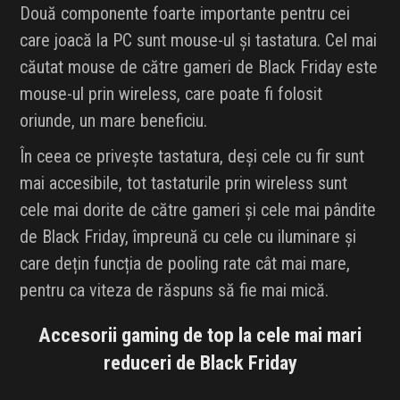
Două componente foarte importante pentru cei
care joacă la PC sunt mouse-ul și tastatura. Cel mai
căutat mouse de către gameri de Black Friday este
mouse-ul prin wireless, care poate fi folosit
oriunde, un mare beneficiu.
În ceea ce privește tastatura, deși cele cu fir sunt
mai accesibile, tot tastaturile prin wireless sunt
cele mai dorite de către gameri și cele mai pândite
de Black Friday, împreună cu cele cu iluminare și
care dețin funcția de pooling rate cât mai mare,
pentru ca viteza de răspuns să fie mai mică.
Accesorii gaming de top la cele mai mari
reduceri de Black Friday