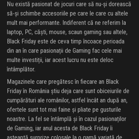
Nu există pasionat de jocuri care să nu-și dorească
să-și schimbe accesoriile pe care le care cu altele
mult mai performante. Indiferent că ne referim la
laptop, PC, căști, mouse, scaun gaming sau altele,
Black Friday este de ceva timp încoace perioada
din an în care pasionații de Gaming fac cele mai
multe investiții, iar acest lucru nu este deloc
întâmplător.
Magazinele care pregătesc în fiecare an Black
Friday în România știu deja care sunt obiceiurile de
cumpărături ale românilor, astfel încât an după an,
ofertele sunt tot mai faine și pliate pe gusturile
noastre. La fel se întâmplă și în cazul pasionaților
de Gaming, iar anul acesta de Black Friday îi
așteaptă surprize colosale la o gamă variată de