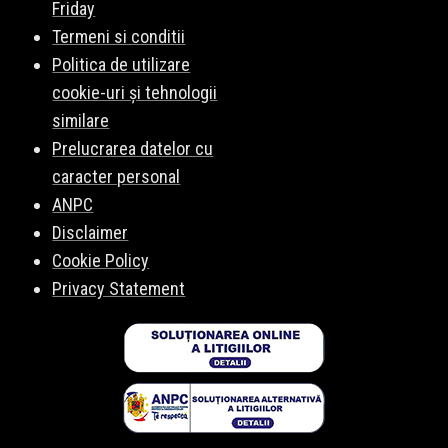
Friday
Termeni si conditii
Politica de utilizare
cookie-uri și tehnologii
similare
Prelucrarea datelor cu
caracter personal
ANPC
Disclaimer
Cookie Policy
Privacy Statement