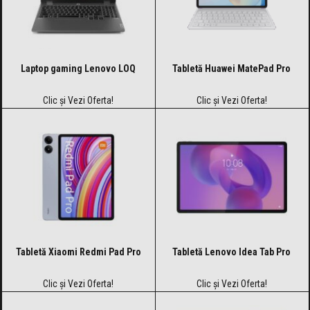
Laptop gaming Lenovo LOQ
Tabletă Huawei MatePad Pro
Clic și Vezi Oferta!
Clic și Vezi Oferta!
Tabletă Xiaomi Redmi Pad Pro
Tabletă Lenovo Idea Tab Pro
Clic și Vezi Oferta!
Clic și Vezi Oferta!