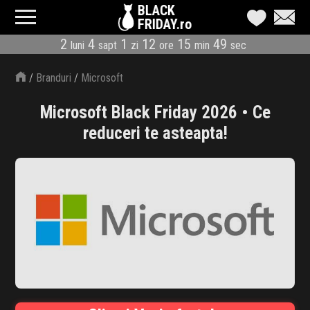
BLACK
FRIDAY.ro
2
4
1
12
15
48
luni
sapt
zi
ore
min
sec
CATEGORII
/
Branduri
/
Microsoft
MAGAZINE
Microsoft Black Friday 2026 • Ce
ÎNSCRIE MAGAZIN
reduceri te asteapta!
LIVE BLOG
REDUCERI
CODURI REDUCERE
CÂND E BLACK FRIDAY
ABONARE NEWSLETTER