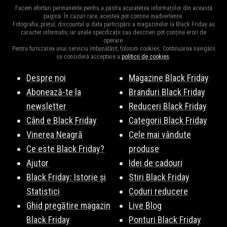
Facem eforturi permanente pentru a păstra acuratețea informațiilor din această
pagină. În cazuri rare, acestea pot conține inadvertențe.
Fotografia, prețul, discountul și data participării a magazinelor la Black Friday au
caracter informativ, iar unele specificații sau descrieri pot conține erori de
operare.
Pentru furnizarea unui serviciu îmbunătățit, folosim cookies. Continuarea navigării
se consideră acceptare a
politicii de cookies
.
Despre noi
Magazine Black Friday
Abonează-te la
Branduri Black Friday
newsletter
Reduceri Black Friday
Când e Black Friday
Categorii Black Friday
Vinerea Neagră
Cele mai vândute
Ce este Black Friday?
produse
Ajutor
Idei de cadouri
Black Friday: Istorie și
Stiri Black Friday
Statistici
Coduri reducere
Ghid pregătire magazin
Live Blog
Black Friday
Ponturi Black Friday