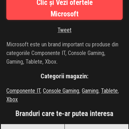
Clic și Vezi ofertele
INFLUENCER SQUAD
Microsoft
BRANDURI
Tweet
IDEI DE CADOURI
Microsoft este un brand important cu produse din
ȘTIRI
categoriile Componente IT, Console Gaming,
Gaming, Tablete, Xbox.
FAVORITE
Categorii magazin:
Componente IT
,
Console Gaming
,
Gaming
,
Tablete
,
Xbox
Branduri care te-ar putea interesa
Acer
Black Friday 2026
ADATA
Black Friday 2026