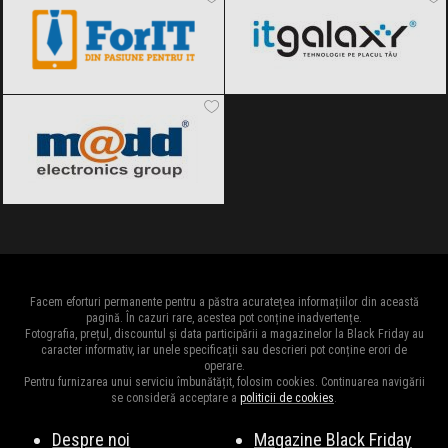
pcMadd
Black Friday 2026
Facem eforturi permanente pentru a păstra acuratețea informațiilor din această
pagină. În cazuri rare, acestea pot conține inadvertențe.
Fotografia, prețul, discountul și data participării a magazinelor la Black Friday au
caracter informativ, iar unele specificații sau descrieri pot conține erori de
operare.
Pentru furnizarea unui serviciu îmbunătățit, folosim cookies. Continuarea navigării
se consideră acceptare a
politicii de cookies
.
Despre noi
Magazine Black Friday