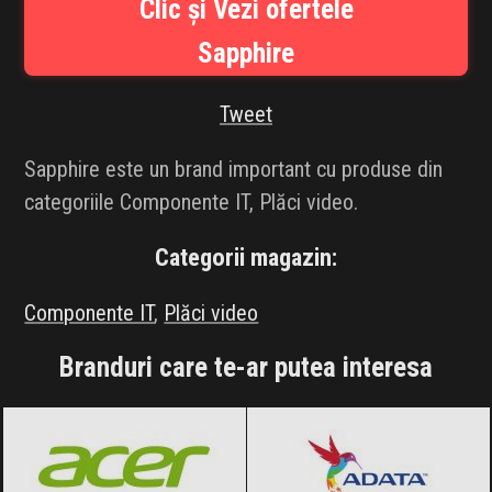
Clic și Vezi ofertele
INFLUENCER SQUAD
Sapphire
BRANDURI
Tweet
IDEI DE CADOURI
Sapphire este un brand important cu produse din
ȘTIRI
categoriile Componente IT, Plăci video.
FAVORITE
Categorii magazin:
Componente IT
,
Plăci video
Branduri care te-ar putea interesa
Acer
Black Friday 2026
ADATA
Black Friday 2026