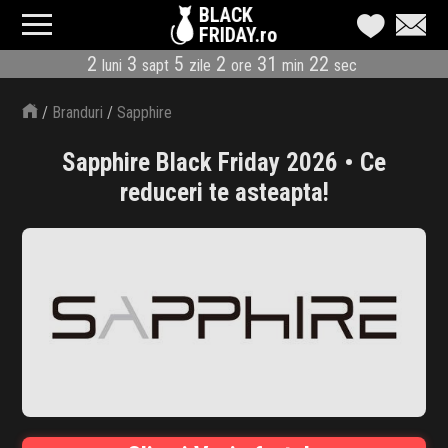
BLACK
FRIDAY.ro
2
3
5
2
31
22
luni
sapt
zile
ore
min
sec
CATEGORII
/
Branduri
/
Sapphire
MAGAZINE
Sapphire Black Friday 2026 • Ce
ÎNSCRIE MAGAZIN
reduceri te asteapta!
LIVE BLOG
REDUCERI
CODURI REDUCERE
CÂND E BLACK FRIDAY
ABONARE NEWSLETTER