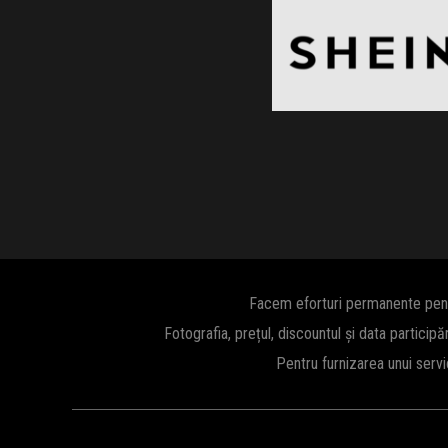
Black Friday 2026
Clic și Vezi Ofertele!
Facem eforturi permanente pentru
Fotografia, prețul, discountul și data participă
Pentru furnizarea unui serv