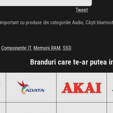
Tweet
important cu produse din categoriile Audio, Căști bluet
,
Componente IT
,
Memorii RAM
,
SSD
Branduri care te-ar putea i
ADATA
AKAI
Black Friday 2026
Black Friday 2026
ASRock
ASUS
Clic și Vezi Ofertele!
Clic și Vezi Ofertele!
Black Friday 2026
Black Friday 2026