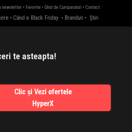
a newsletter
•
Favorite
•
Ghid de Cumparaturi
•
Contact
cere
•
Când e Black Friday
•
Branduri
•
Știri
eri te asteapta!
Clic și Vezi ofertele
HyperX