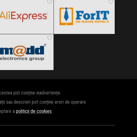
Black Friday 2026
Black Friday 2026
pcMadd
Clic și Vezi Ofertele!
Clic și Vezi Ofertele!
Black Friday 2026
Clic și Vezi Ofertele!
acestea pot conține inadvertențe.
cații sau descrieri pot conține erori de operare.
ceptare a
politicii de cookies
.