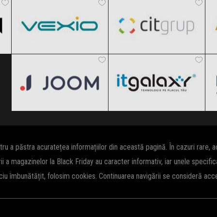
Black Friday 2026
Black Friday 2026
Joom
ITGalaxy
Clic și Vezi Ofertele!
Clic și Vezi Ofertele!
Black Friday 2026
Black Friday 2026
Clic și Vezi Ofertele!
Clic și Vezi Ofertele!
 a păstra acuratețea informațiilor din această pagină. În cazuri rare, 
rii a magazinelor la Black Friday au caracter informativ, iar unele specifi
iciu îmbunătățit, folosim cookies. Continuarea navigării se consideră ac