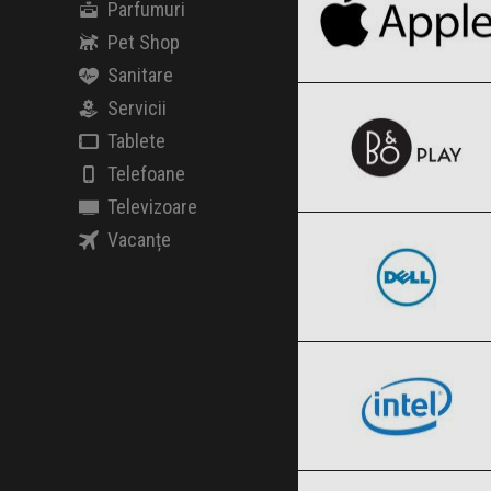
Parfumuri
Pet Shop
Sanitare
Beoplay
Clic și Vezi Ofertele!
Black Friday 2026
Servicii
Tablete
Telefoane
Dell
Televizoare
Clic și Vezi Ofertele!
Black Friday 2026
Vacanțe
Intel
Clic și Vezi Ofertele!
Black Friday 2026
Linksys
Clic și Vezi Ofertele!
Black Friday 2026