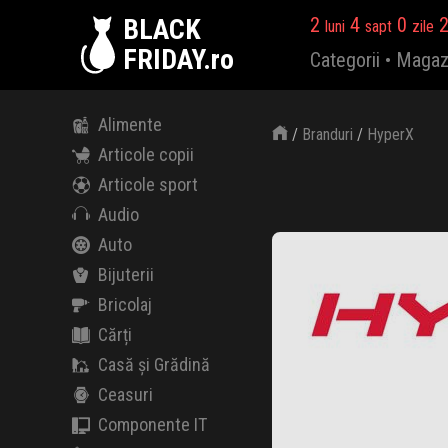
BLACK
2
4
0
luni
sapt
zile
FRIDAY.ro
Categorii
•
Magaz
Alimente
/
Branduri
/
HyperX
Articole copii
Articole sport
Audio
Auto
Bijuterii
Bricolaj
Cărți
Casă și Grădină
Ceasuri
Componente IT