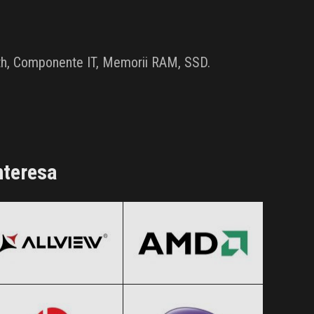
ooth, Componente IT, Memorii RAM, SSD.
nteresa
Allview
AMD
Black Friday 2026
Black Friday 2026
Beats by Dre
BenQ
Clic și Vezi Ofertele!
Clic și Vezi Ofertele!
Black Friday 2026
Black Friday 2026