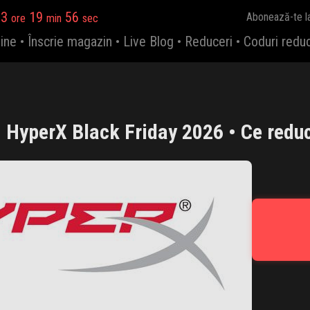
23
19
55
Abonează-te l
ore
min
sec
ine
•
Înscrie magazin
•
Live Blog
•
Reduceri
•
Coduri redu
HyperX Black Friday 2026 • Ce reduc