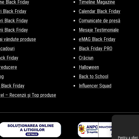
ne Black Friday
Timeline Magazine
i Black Friday
Calendar Black Friday
i Black Friday
Comunicate de presă
ii Black Friday
Mesaje Testimoniale
ai vândute produse
eMAG Black Friday
 cadouri
Black Friday PRO
lack Friday
Crăciun
 reducere
Halloween
og
Back to School
 Black Friday
Influencer Squad
el – Recenzii și Top produse
Pentru a ofer