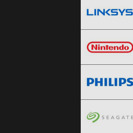
Nintendo
Clic și Vezi Ofertele!
Black Friday 2026
Philips
Clic și Vezi Ofertele!
Black Friday 2026
Seagate
Clic și Vezi Ofertele!
Black Friday 2026
Toshiba