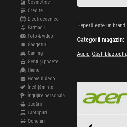
Cosmetice
Credite
Electrocasnice
HyperX este un brand 
Farmacii
Foto & video
Categorii magazin:
Gadgeturi
Gaming
Audio
,
Căști bluetooth
Genți și posete
Haine
Home & deco
Acer
Black Friday 2026
Încălțăminte
Îngrijire personală
Jucării
Laptopuri
Apple
Clic și Vezi Ofertele!
Black Friday 2026
Ochelari