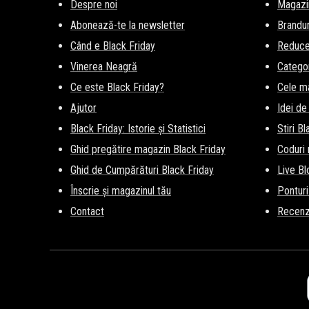
Despre noi
Magazi
Abonează-te la newsletter
Brandur
Când e Black Friday
Reducer
Vinerea Neagră
Categor
Ce este Black Friday?
Cele m
Ajutor
Idei de
Black Friday: Istorie și Statistici
Stiri B
Ghid pregătire magazin Black Friday
Coduri
Ghid de Cumpărături Black Friday
Live Bl
Înscrie și magazinul tău
Ponturi
Contact
Recenz