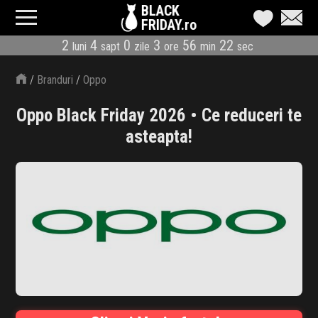
BLACK
FRIDAY.ro
2
4
0
3
56
22
luni
sapt
zile
ore
min
sec
CATEGORII
/
Branduri
/
Oppo
MAGAZINE
Oppo Black Friday 2026 • Ce reduceri te
ÎNSCRIE MAGAZIN
asteapta!
LIVE BLOG
REDUCERI
CODURI REDUCERE
CÂND E BLACK FRIDAY
ABONARE NEWSLETTER