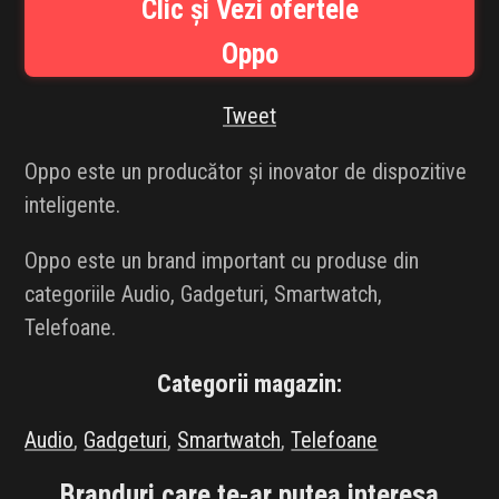
Clic și Vezi ofertele
INFLUENCER SQUAD
Oppo
BRANDURI
Tweet
IDEI DE CADOURI
Oppo este un producător și inovator de dispozitive
ȘTIRI
inteligente.
FAVORITE
Oppo este un brand important cu produse din
categoriile Audio, Gadgeturi, Smartwatch,
Telefoane.
Categorii magazin:
Audio
,
Gadgeturi
,
Smartwatch
,
Telefoane
Branduri care te-ar putea interesa