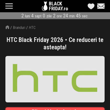
BLACK
FRIDAY.ro
2
4
0
2
24
44
luni
sapt
zile
ore
min
sec
CATEGORII
/
Branduri
/
HTC
MAGAZINE
HTC Black Friday 2026 • Ce reduceri te
ÎNSCRIE MAGAZIN
asteapta!
LIVE BLOG
REDUCERI
CODURI REDUCERE
CÂND E BLACK FRIDAY
ABONARE NEWSLETTER