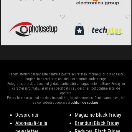
Photosetup
Black Friday 2026
techStar
Black Friday 2026
Facem eforturi permanente pentru a păstra acuratețea informațiilor din această
pagină. În cazuri rare, acestea pot conține inadvertențe.
Fotografia, prețul, discountul și data participării a magazinelor la Black Friday au
caracter informativ, iar unele specificații sau descrieri pot conține erori de
operare.
Pentru furnizarea unui serviciu îmbunătățit, folosim cookies. Continuarea navigării
se consideră acceptare a
politicii de cookies
.
Despre noi
Magazine Black Friday
Abonează-te la
Branduri Black Friday
newsletter
Reduceri Black Friday