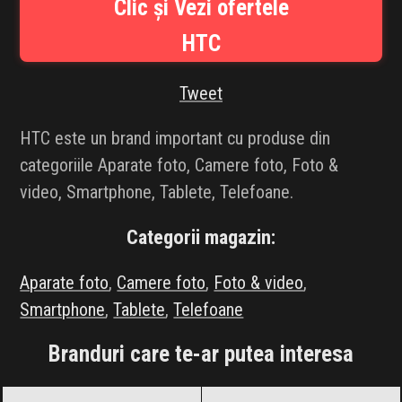
Clic și Vezi ofertele
INFLUENCER SQUAD
HTC
BRANDURI
Tweet
IDEI DE CADOURI
HTC este un brand important cu produse din
ȘTIRI
categoriile Aparate foto, Camere foto, Foto &
video, Smartphone, Tablete, Telefoane.
FAVORITE
Categorii magazin:
Aparate foto
,
Camere foto
,
Foto & video
,
Smartphone
,
Tablete
,
Telefoane
Branduri care te-ar putea interesa
Acer
Black Friday 2026
Alcatel
Black Friday 2026