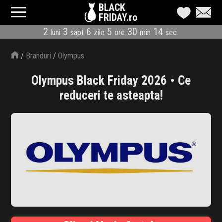
BLACK
FRIDAY.ro
2
3
6
5
30
13
luni
sapt
zile
ore
min
sec
CATEGORII
/
Branduri
/
Olympus
MAGAZINE
Olympus Black Friday 2026 • Ce
ÎNSCRIE MAGAZIN
reduceri te asteapta!
LIVE BLOG
REDUCERI
CODURI REDUCERE
CÂND E BLACK FRIDAY
ABONARE NEWSLETTER