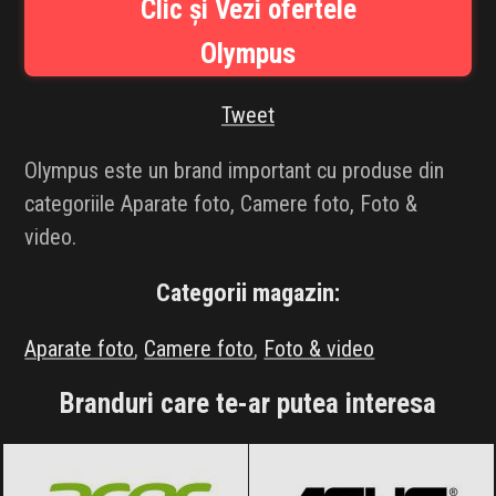
Clic și Vezi ofertele
INFLUENCER SQUAD
Olympus
BRANDURI
Tweet
IDEI DE CADOURI
Olympus este un brand important cu produse din
ȘTIRI
categoriile Aparate foto, Camere foto, Foto &
video.
FAVORITE
Categorii magazin:
Aparate foto
,
Camere foto
,
Foto & video
Branduri care te-ar putea interesa
Acer
Black Friday 2026
ASUS
Black Friday 2026