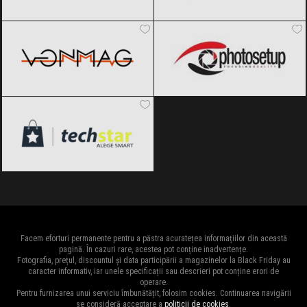
VonMag
Black Friday 2026
Photosetup
Black Friday 2026
techStar
Black Friday 2026
Facem eforturi permanente pentru a păstra acuratețea informațiilor din această
pagină. În cazuri rare, acestea pot conține inadvertențe.
Fotografia, prețul, discountul și data participării a magazinelor la Black Friday au
caracter informativ, iar unele specificații sau descrieri pot conține erori de
operare.
Pentru furnizarea unui serviciu îmbunătățit, folosim cookies. Continuarea navigării
se consideră acceptare a
politicii de cookies
.