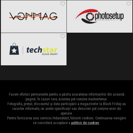
techStar
Black Friday 2026
Facem eforturi permanente pentru a păstra acuratețea informațiilor din această
pagină. În cazuri rare, acestea pot conține inadvertențe.
Fotografia, prețul, discountul și data participării a magazinelor la Black Friday au
caracter informativ, iar unele specificații sau descrieri pot conține erori de
operare.
Pentru furnizarea unui serviciu îmbunătățit, folosim cookies. Continuarea navigării
se consideră acceptare a
politicii de cookies
.