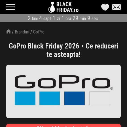
BLACK
FRIDAY.ro
2
4
1
1
29
8
luni
sapt
zi
ora
min
sec
CATEGORII
/
Branduri
/
GoPro
MAGAZINE
GoPro Black Friday 2026 • Ce reduceri
ÎNSCRIE MAGAZIN
te asteapta!
LIVE BLOG
REDUCERI
CODURI REDUCERE
CÂND E BLACK FRIDAY
ABONARE NEWSLETTER