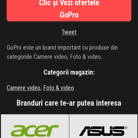
Clic și Vezi ofertele
INFLUENCER SQUAD
GoPro
BRANDURI
Tweet
IDEI DE CADOURI
GoPro este un brand important cu produse din
ȘTIRI
categoriile Camere video, Foto & video.
FAVORITE
Categorii magazin:
Camere video
,
Foto & video
Branduri care te-ar putea interesa
Acer
Black Friday 2026
ASUS
Black Friday 2026