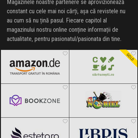
Magazinele noastre partenere se aprovizionează
INFLUENCER SQUAD
constant cu cele mai noi cărți, așa că revistele nu
au cum să nu țină pasul. Fiecare capitol al
BRANDURI
magazinului nostru online conține informații de
actualitate, pentru pasionatul/pasionata din tine.
IDEI DE CADOURI
Amazon.de
Black Friday 2026
Carturesti
Black Friday 2026
ȘTIRI
GOLD
FAVORITE
Bookzone
Black Friday 2026
Noriel
Black Friday 2026
Esteto
Black Friday 2026
Libris
Black Friday 2026