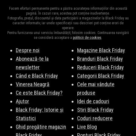
Diversitatea
magazinelor
e mare pentru că e perioada ideală
pot ajunge și la 95% și cu siguranță vor fi cele mai mari reduceri
Facem eforturi permanente pentru a păstra acuratețea informațiilor din această
pentru destocaj, de aceea și oferta bogată în reduceri.
pagină. În cazuri rare, acestea pot conține inadvertențe.
din an și e perioada ideală pentru a cumpăra cadourile de
Moș
Fotografia, prețul, discountul și data participării a magazinelor la Black Friday au
Principalele magazine cu reduceri la Reviste sunt:
Amazon.de
,
Craciun
,
Moș Nicolae
sau
zile de naștere
pentru cei dragi.
caracter informativ, iar unele specificații sau descrieri pot conține erori de
operare.
Bookzone
,
Noriel
,
Esteto
,
Libris
,
Editura Litera
,
Editura Diana
,
Pentru furnizarea unui serviciu îmbunătățit, folosim cookies. Continuarea navigării
Librarie.net
,
Librex
,
Libraria Delfin
, și multe altele. Vezi lista
se consideră acceptare a
politicii de cookies
.
completă
aici
.
Despre noi
Magazine Black Friday
Abonează-te la
Branduri Black Friday
newsletter
Reduceri Black Friday
Când e Black Friday
Categorii Black Friday
Vinerea Neagră
Cele mai vândute
Ce este Black Friday?
produse
Ajutor
Idei de cadouri
Black Friday: Istorie și
Stiri Black Friday
Statistici
Coduri reducere
Ghid pregătire magazin
Live Blog
Black Friday
Ponturi Black Friday