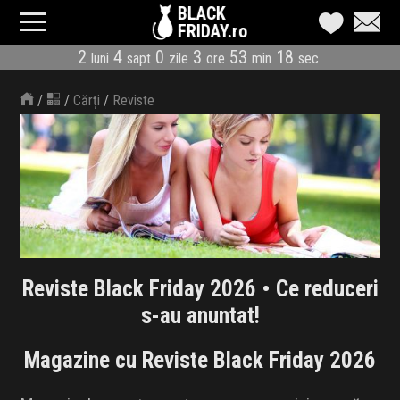
BLACK
FRIDAY.ro
2
4
0
3
53
18
luni
sapt
zile
ore
min
sec
CATEGORII
/
/
Cărți
/
Reviste
MAGAZINE
ÎNSCRIE MAGAZIN
LIVE BLOG
REDUCERI
Reviste Black Friday 2026 • Ce reduceri
CODURI REDUCERE
s-au anuntat!
CÂND E BLACK FRIDAY
Magazine cu Reviste Black Friday 2026
ABONARE NEWSLETTER