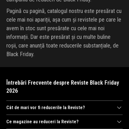
Pagină cu pagină, catalogul nostru este presărat cu
cele mai noi apariții, așa cum și revistele pe care le
avem în stoc sunt presărate cu cele mai noi
informații. Dar este presărat și cu multe buline
roșii, care anunță toate reducerile substanțiale, de
Black Friday.
Întrebări Frecvente despre Reviste Black Friday
2026
Cât de mari vor fi reducerile la Reviste?
După cum ne-am obișnuit în anii trecuți,
magazinele
se întrec în
Ce magazine au reduceri la Reviste?
a ne arăta reducerile la mii de
produse
. Drept urmare, reducerile