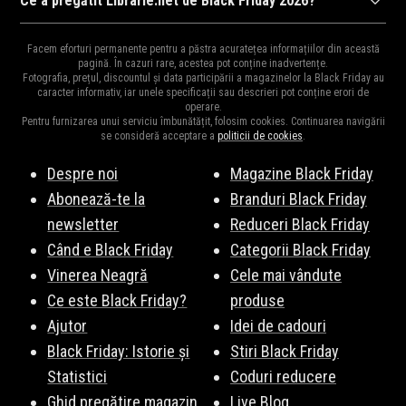
Ce a pregătit Librarie.net de Black Friday 2026?
noiembrie 2026, ora 00:00 și 8 noiembrie 2026, ora 23:59. Fii pe
Ca în fiecare an,
Librarie.net
ne surprinde cu cele mai mari
fază pentru a fi la curent cu noutățile!
Abonează-te la
Facem eforturi permanente pentru a păstra acuratețea informațiilor din această
reduceri din an la mii de produse.
Vezi Aici
o parte din produsele
pagină. În cazuri rare, acestea pot conține inadvertențe.
newsletter
!
Fotografia, prețul, discountul și data participării a magazinelor la Black Friday au
vedetă. Fiți pe fază, vă vom ține la curent cu surprizele
caracter informativ, iar unele specificații sau descrieri pot conține erori de
operare.
Librarie.net de Black Friday 2026.
Pentru furnizarea unui serviciu îmbunătățit, folosim cookies. Continuarea navigării
se consideră acceptare a
politicii de cookies
.
Despre noi
Magazine Black Friday
Abonează-te la
Branduri Black Friday
newsletter
Reduceri Black Friday
Când e Black Friday
Categorii Black Friday
Vinerea Neagră
Cele mai vândute
Ce este Black Friday?
produse
Ajutor
Idei de cadouri
Black Friday: Istorie și
Stiri Black Friday
Statistici
Coduri reducere
Ghid pregătire magazin
Live Blog