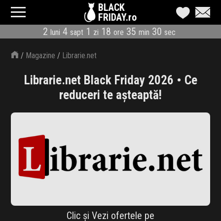
BLACK
FRIDAY.ro
2
4
1
18
35
29
luni
sapt
zi
ore
min
sec
CATEGORII
/
Magazine
/
Librarie.net
MAGAZINE
Librarie.net Black Friday 2026 • Ce
ÎNSCRIE MAGAZIN
reduceri te așteaptă!
LIVE BLOG
REDUCERI
CODURI REDUCERE
CÂND E BLACK FRIDAY
ABONARE NEWSLETTER
Clic și Vezi ofertele pe