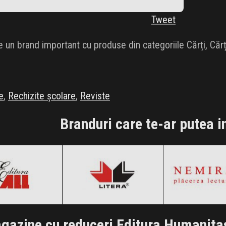
Tweet
 un brand important cu produse din categoriile Cărți, Cărț
e
,
Rechizite școlare
,
Reviste
Branduri care te-ar putea i
ditura All
Editura Litera
Editura Nem
k Friday 2026
Black Friday 2026
Black Friday
i Vezi Ofertele!
Clic și Vezi Ofertele!
Clic și Vezi Of
gazine cu reduceri Editura Humanita