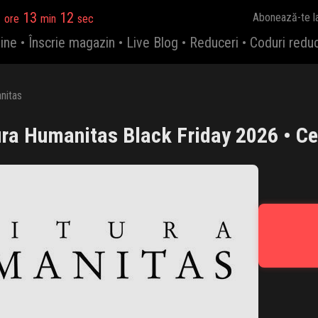
9
13
12
Abonează-te l
ore
min
sec
ine
•
Înscrie magazin
•
Live Blog
•
Reduceri
•
Coduri redu
nitas
ura Humanitas Black Friday 2026 • Ce 