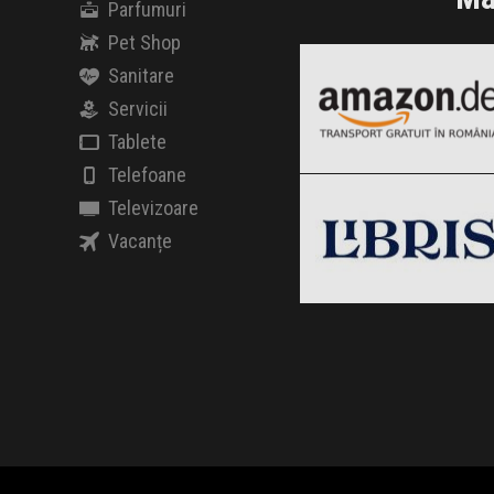
Parfumuri
Amazon.de
Pet Shop
Black Friday 2026
Sanitare
Servicii
Tablete
Libris
Telefoane
Clic și Vezi Ofertele!
Black Friday 2026
Televizoare
Vacanțe
Clic și Vezi Ofertele!