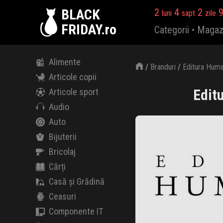
BLACK
2
4
2
luni
sapt
zile
FRIDAY.ro
Categorii
•
Magaz
Alimente
/
Branduri
/
Editura Huma
Articole copii
Edit
Articole sport
Audio
Auto
Bijuterii
Bricolaj
Cărți
Casă și Grădină
Ceasuri
Componente IT