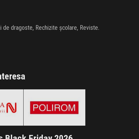
i de dragoste, Rechizite școlare, Reviste.
nteresa
ira
Editura Polirom
 2026
Black Friday 2026
ertele!
Clic și Vezi Ofertele!
s Black Friday 2026