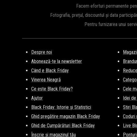
Facem eforturi permanente pentru
Fotografia, prețul, discountul și data participă
Pentru furnizarea unui serv
Despre noi
Magazi
Abonează-te la newsletter
Brandur
Când e Black Friday
Reducer
Vinerea Neagră
Categor
Ce este Black Friday?
Cele m
Ajutor
Idei de
Black Friday: Istorie și Statistici
Stiri B
Ghid pregătire magazin Black Friday
Coduri
Ghid de Cumpărături Black Friday
Live Bl
Înscrie și magazinul tău
Ponturi