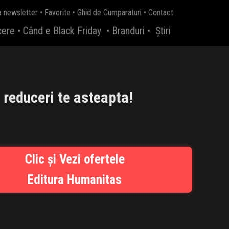
a newsletter
•
Favorite
•
Ghid de Cumparaturi
•
Contact
cere
•
Când e Black Friday
•
Branduri
•
Știri
reduceri te asteapta!
Clic și Vezi ofertele
Editura Humanitas