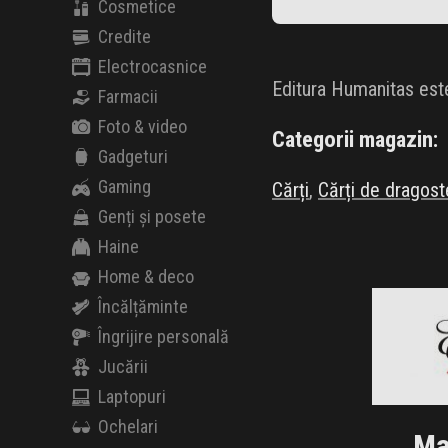
Cosmetice
Credite
Electrocasnice
Editura Humanitas este
Farmacii
Foto & video
Categorii magazin:
Gadgeturi
Gaming
Cărți
,
Cărți de dragost
Genți și posete
Haine
Home & deco
E
Blac
Încălțăminte
Îngrijire personală
Jucării
Laptopuri
Clic ș
Ochelari
Ma