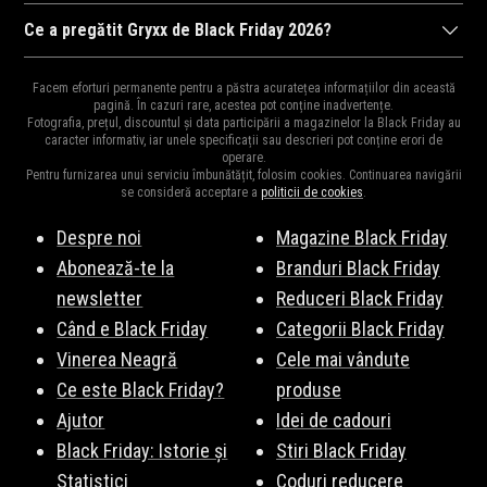
Gryxx
va organiza Black Friday 2026, probabil în perioada 6
Ce a pregătit Gryxx de Black Friday 2026?
noiembrie 2026, ora 00:00 și 8 noiembrie 2026, ora 23:59. Fii pe
Ca în fiecare an,
Gryxx
ne surprinde cu cele mai mari reduceri
fază pentru a fi la curent cu noutățile!
Abonează-te la
Facem eforturi permanente pentru a păstra acuratețea informațiilor din această
din an la mii de produse.
Vezi Aici
o parte din produsele vedetă.
pagină. În cazuri rare, acestea pot conține inadvertențe.
newsletter
!
Fotografia, prețul, discountul și data participării a magazinelor la Black Friday au
Fiți pe fază, vă vom ține la curent cu surprizele Gryxx de Black
caracter informativ, iar unele specificații sau descrieri pot conține erori de
operare.
Friday 2026.
Pentru furnizarea unui serviciu îmbunătățit, folosim cookies. Continuarea navigării
se consideră acceptare a
politicii de cookies
.
Despre noi
Magazine Black Friday
Abonează-te la
Branduri Black Friday
newsletter
Reduceri Black Friday
Când e Black Friday
Categorii Black Friday
Vinerea Neagră
Cele mai vândute
Ce este Black Friday?
produse
Ajutor
Idei de cadouri
Black Friday: Istorie și
Stiri Black Friday
Statistici
Coduri reducere