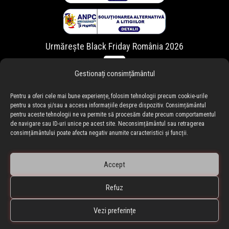
Urmărește Black Friday România 2026
Gestionați consimțământul
Pentru a oferi cele mai bune experiențe, folosim tehnologii precum cookie-urile
pentru a stoca și/sau a accesa informațiile despre dispozitiv. Consimțământul
pentru aceste tehnologii ne va permite să procesăm date precum comportamentul
de navigare sau ID-uri unice pe acest site. Neconsimțământul sau retragerea
consimțământului poate afecta negativ anumite caracteristici și funcții.
Accept
Refuz
🇷🇴 blackfriday.ro
•
🇧🇬 blackfriday.bg
BLACKFRIDAY.ro • Black Friday Romania ® Copyright © 2010-
Vezi preferințe
2026