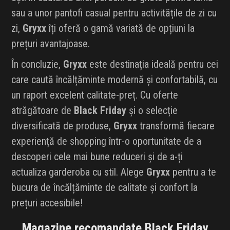
sau a unor pantofi casual pentru activitățile de zi cu
zi,
Gryxx
îți oferă o gamă variată de opțiuni la
prețuri avantajoase.
În concluzie,
Gryxx
este destinația ideală pentru cei
care caută încălțăminte modernă și confortabilă, cu
un raport excelent calitate-preț. Cu oferte
atrăgătoare de
Black Friday
și o selecție
diversificată de produse,
Gryxx
transformă fiecare
experiență de shopping într-o oportunitate de a
descoperi cele mai bune reduceri și de a-ți
actualiza garderoba cu stil. Alege
Gryxx
pentru a te
bucura de încălțăminte de calitate și confort la
prețuri accesibile!
Magazine recomandate Black Friday