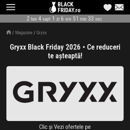
BLACK
FRIDAY.ro
2
4
1
6
51
33
luni
sapt
zi
ore
min
sec
CATEGORII
/
Magazine
/
Gryxx
MAGAZINE
Gryxx Black Friday 2026 • Ce reduceri
ÎNSCRIE MAGAZIN
te așteaptă!
LIVE BLOG
REDUCERI
CODURI REDUCERE
CÂND E BLACK FRIDAY
ABONARE NEWSLETTER
Clic și Vezi ofertele pe