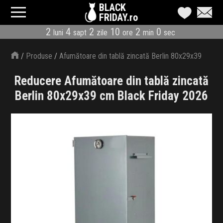
BLACK
FRIDAY.ro
2
4
2
10
2
0
luni
sapt
zile
ore
min
sec
CATEGORII
/
Produse
/
Afumătoare din tablă zincată Berlin 80x29x39
MAGAZINE
cm
Reducere Afumătoare din tablă zincată
ÎNSCRIE MAGAZIN
Berlin 80x29x39 cm Black Friday 2026
LIVE BLOG
REDUCERI
CODURI REDUCERE
CÂND E BLACK FRIDAY
ABONARE NEWSLETTER