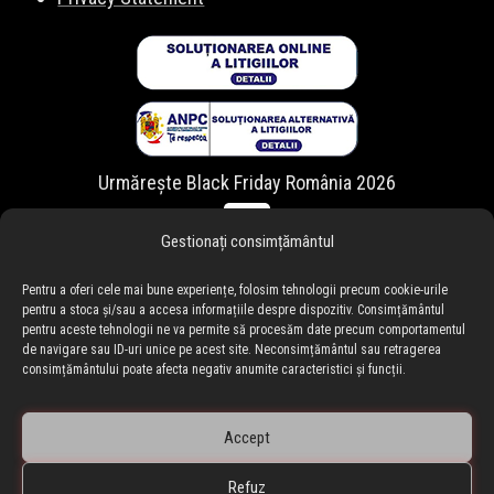
Urmărește Black Friday România 2026
Gestionați consimțământul
Pentru a oferi cele mai bune experiențe, folosim tehnologii precum cookie-urile
pentru a stoca și/sau a accesa informațiile despre dispozitiv. Consimțământul
pentru aceste tehnologii ne va permite să procesăm date precum comportamentul
de navigare sau ID-uri unice pe acest site. Neconsimțământul sau retragerea
consimțământului poate afecta negativ anumite caracteristici și funcții.
Accept
Refuz
🇷🇴 blackfriday.ro
•
🇧🇬 blackfriday.bg