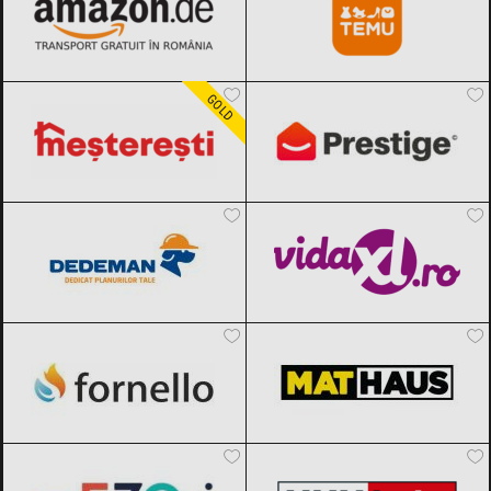
Meșterești
Black Friday 2026
PrestigeHome
Black Friday 2026
GOLD
Dedeman
Black Friday 2026
vidaXL.ro
Black Friday 2026
Fornello
Black Friday 2026
MatHaus by Arabesque
Black Friday
2026
Mezoni
Black Friday 2026
XXXLutz
Black Friday 2026