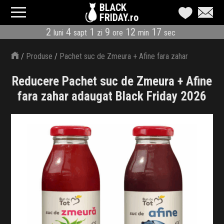
BLACK
FRIDAY.ro
2
4
1
9
12
17
luni
sapt
zi
ore
min
sec
CATEGORII
/
Produse
/
Pachet suc de Zmeura + Afine fara zahar
MAGAZINE
adaugat
Reducere Pachet suc de Zmeura + Afine
ÎNSCRIE MAGAZIN
fara zahar adaugat Black Friday 2026
LIVE BLOG
REDUCERI
CODURI REDUCERE
CÂND E BLACK FRIDAY
ABONARE NEWSLETTER