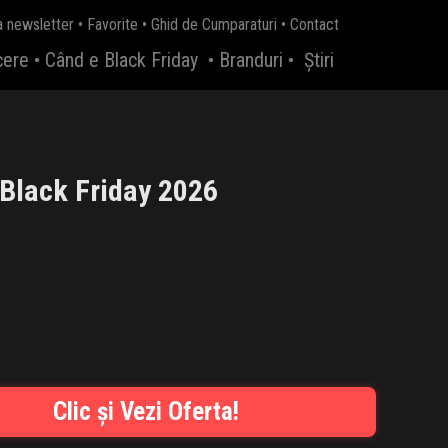
a newsletter
•
Favorite
•
Ghid de Cumparaturi
•
Contact
cere
•
Când e Black Friday
•
Branduri
•
Știri
 Black Friday 2026
Clic și Vezi Oferta!