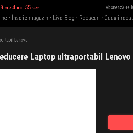
18
4
55
Abonează-te l
ore
min
sec
ine
•
Înscrie magazin
•
Live Blog
•
Reduceri
•
Coduri redu
portabil Lenovo
educere Laptop ultraportabil Lenovo