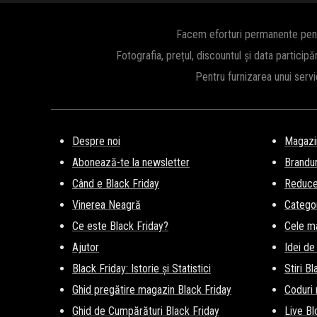
Facem eforturi permanente pentru
Fotografia, prețul, discountul și data participă
Pentru furnizarea unui serv
Despre noi
Magazi
Abonează-te la newsletter
Brandur
Când e Black Friday
Reducer
Vinerea Neagră
Categor
Ce este Black Friday?
Cele m
Ajutor
Idei de
Black Friday: Istorie și Statistici
Stiri B
Ghid pregătire magazin Black Friday
Coduri
Ghid de Cumpărături Black Friday
Live Bl