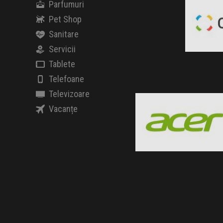
Parfumuri
Pet Shop
Sanitare
Servicii
Clic ș
Tablete
Telefoane
Acer
Televizoare
Black Friday 2026
Vacanțe
Clic și Vezi Ofertele!