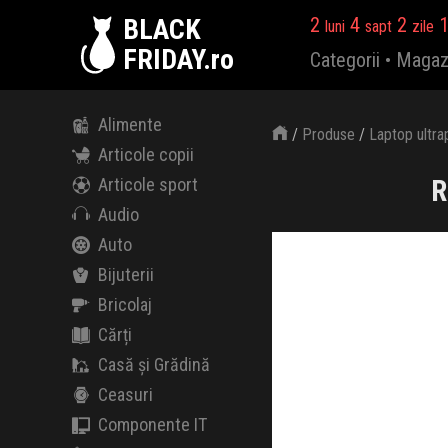
BLACK
2
4
2
luni
sapt
zile
FRIDAY.ro
Categorii
•
Magaz
Alimente
/
Produse
/
Laptop ultra
Articole copii
R
Articole sport
Audio
Auto
Bijuterii
Bricolaj
Cărți
Casă și Grădină
Ceasuri
Componente IT