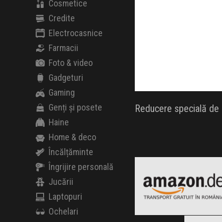
Cosmetice
Credite
Electrocasnice
Farmacii
Foto & video
Gadgeturi
Gaming
Genți și posete
Reducere specială de B
Haine
Home & deco
Încălțăminte
Amazon.de
Black Friday 2026
Îngrijire personală
Jucării
Laptopuri
Ochelari
Clic și Vezi Ofertele!
Blac