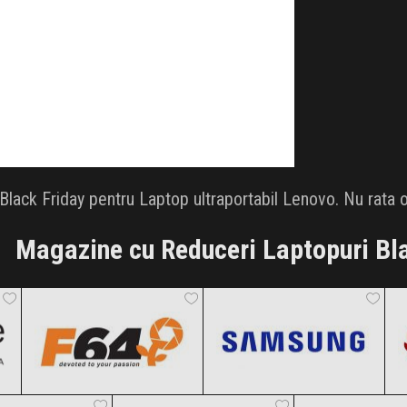
lack Friday pentru Laptop ultraportabil Lenovo. Nu rata o
Magazine cu Reduceri Laptopuri Bl
F64
Samsung
Black Friday 2026
Black Friday 2026
CIT Grup
AliExpress
ITGalaxy
Clic și Vezi Ofertele!
Clic și Vezi Ofertele!
k Friday 2026
Black Friday 2026
Black Friday