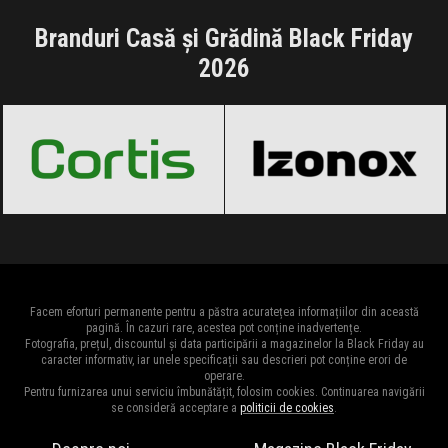
Branduri Casă și Grădină Black Friday
2026
Cortis
Black Friday 2026
Izonox
Black Friday 2026
Facem eforturi permanente pentru a păstra acuratețea informațiilor din această
pagină. În cazuri rare, acestea pot conține inadvertențe.
Fotografia, prețul, discountul și data participării a magazinelor la Black Friday au
caracter informativ, iar unele specificații sau descrieri pot conține erori de
operare.
Pentru furnizarea unui serviciu îmbunătățit, folosim cookies. Continuarea navigării
se consideră acceptare a
politicii de cookies
.