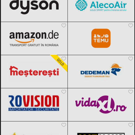
Amazon.de
Black Friday 2026
Temu
Black Friday 2026
Meșterești
Black Friday 2026
Dedeman
Black Friday 2026
GOLD
Rovision
Black Friday 2026
vidaXL.ro
Black Friday 2026
Fornello
Black Friday 2026
MatHaus by Arabesque
Black Friday
2026