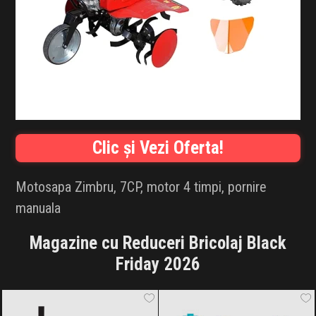
INFLUENCER SQUAD
BRANDURI
IDEI DE CADOURI
ȘTIRI
Clic și Vezi Oferta!
FAVORITE
Motosapa Zimbru, 7CP, motor 4 timpi, pornire
manuala
Magazine cu Reduceri Bricolaj Black
Friday 2026
Dyson
Black Friday 2026
AlecoAir
Black Friday 2026