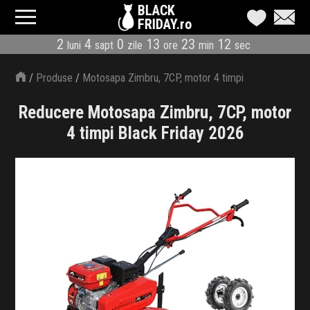
BLACK
FRIDAY.ro
2
4
0
13
23
12
luni
sapt
zile
ore
min
sec
CATEGORII
/
Produse
/
Motosapa Zimbru, 7CP, motor 4 timpi
MAGAZINE
Reducere Motosapa Zimbru, 7CP, motor
ÎNSCRIE MAGAZIN
4 timpi Black Friday 2026
LIVE BLOG
REDUCERI
CODURI REDUCERE
CÂND E BLACK FRIDAY
ABONARE NEWSLETTER