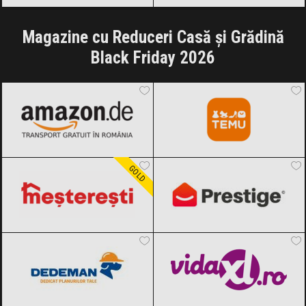
Magazine cu Reduceri Casă și Grădină
Black Friday 2026
Amazon.de
Black Friday 2026
Temu
Black Friday 2026
Meșterești
Black Friday 2026
PrestigeHome
Black Friday 2026
GOLD
Dedeman
Black Friday 2026
vidaXL.ro
Black Friday 2026
Fornello
Black Friday 2026
MatHaus by Arabesque
Black Friday