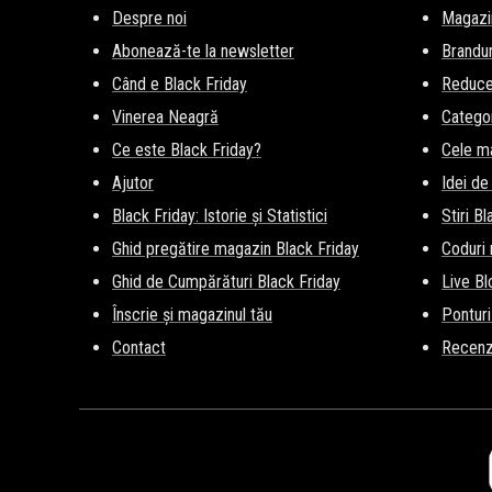
Despre noi
Magazi
Abonează-te la newsletter
Brandur
Când e Black Friday
Reducer
Vinerea Neagră
Categor
Ce este Black Friday?
Cele m
Ajutor
Idei de
Black Friday: Istorie și Statistici
Stiri B
Ghid pregătire magazin Black Friday
Coduri
Ghid de Cumpărături Black Friday
Live Bl
Înscrie și magazinul tău
Ponturi
Contact
Recenz