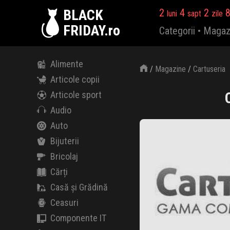
BLACK
2
4
2
luni
sapt
zile
FRIDAY.ro
Categorii
•
Magaz
Alimente
/
Magazine
/
Cartuseria
Articole copii
Articole sport
Audio
Auto
Bijuterii
Bricolaj
Cărți
Casă și Grădină
Ceasuri
Componente IT