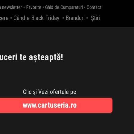
a newsletter
•
Favorite
•
Ghid de Cumparaturi
•
Contact
cere
•
Când e Black Friday
•
Branduri
•
Știri
uceri te așteaptă!
Clic și Vezi ofertele pe
www.cartuseria.ro