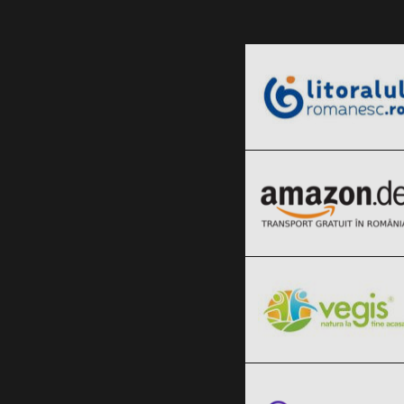
LitoralulRomanesc.ro
Black Friday 2026
Amazon.de
Clic și Vezi Ofertele!
Black Friday 2026
Vegis.ro
Clic și Vezi Ofertele!
Black Friday 2026
Bookzone
Clic și Vezi Ofertele!
Black Friday 2026