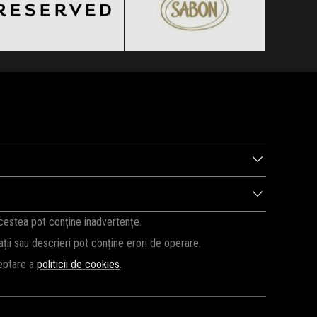
Clic și Vezi Ofertele!
Clic și Vezi Ofertele!
 pentru a fi la curent cu noutățile!
Abonează-te la
ți pe fază, vă vom ține la curent cu surprizele Cartuseria de
acestea pot conține inadvertențe.
cații sau descrieri pot conține erori de operare.
ceptare a
politicii de cookies
.