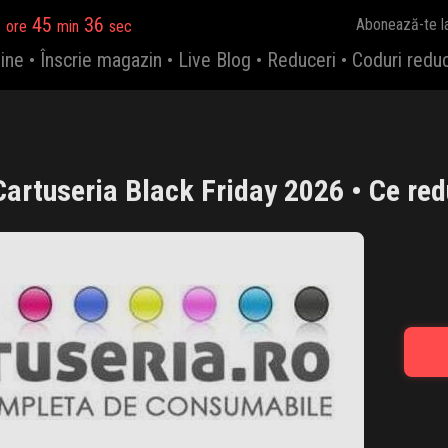
8
45
35
Abonează-te l
ore
min
sec
ine
•
Înscrie magazin
•
Live Blog
•
Reduceri
•
Coduri redu
Cartuseria Black Friday 2026 • Ce red