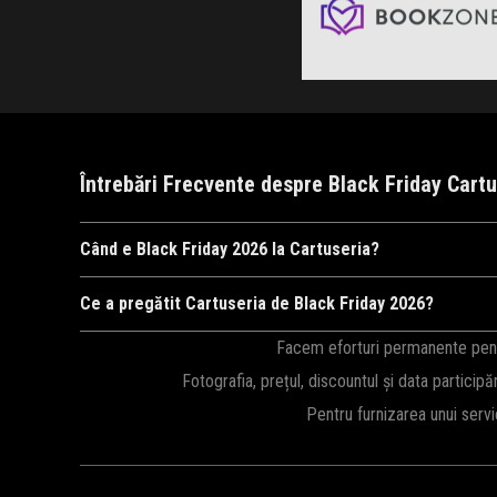
Clic și Vezi Ofertele!
Întrebări Frecvente despre Black Friday Cart
Când e Black Friday 2026 la Cartuseria?
Cartuseria
va organiza Black Friday 2026, probabil în perioad
Ce a pregătit Cartuseria de Black Friday 2026?
newsletter
!
Ca în fiecare an,
Cartuseria
ne surprinde cu cele mai mari red
Facem eforturi permanente pentru
Black Friday 2026.
Fotografia, prețul, discountul și data participă
Pentru furnizarea unui serv