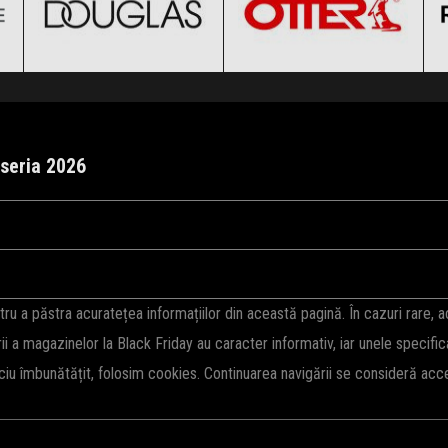
Clic și Vezi Ofertele!
Clic și Vezi Ofertele!
useria 2026
a 6 noiembrie 2026, ora 00:00 și 8 noiembrie 2026, ora 23:59. Fii pe fază
uceri din an la mii de produse.
Vezi Aici
o parte din produsele vedetă. Fi
 a păstra acuratețea informațiilor din această pagină. În cazuri rare, 
rii a magazinelor la Black Friday au caracter informativ, iar unele specifi
iciu îmbunătățit, folosim cookies. Continuarea navigării se consideră ac