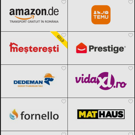
Meșterești
Black Friday 2026
PrestigeHome
Black Friday 2026
GOLD
Dedeman
Black Friday 2026
vidaXL.ro
Black Friday 2026
Fornello
Black Friday 2026
MatHaus by Arabesque
Black Friday
2026
Mezoni
Black Friday 2026
XXXLutz
Black Friday 2026