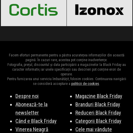
Facem eforturi permanente pentru a păstra acuratețea informațiilor din această
pagină. În cazuri rare, acestea pot conține inadvertențe.
Fotografia, prețul, discountul și data participării a magazinelor la Black Friday au
caracter informativ, iar unele specificații sau descrieri pot conține erori de
operare.
Pentru furnizarea unui serviciu îmbunătățit, folosim cookies. Continuarea navigării
se consideră acceptare a
politicii de cookies
.
Despre noi
Magazine Black Friday
Abonează-te la
Branduri Black Friday
newsletter
Reduceri Black Friday
Când e Black Friday
Categorii Black Friday
Vinerea Neagră
Cele mai vândute