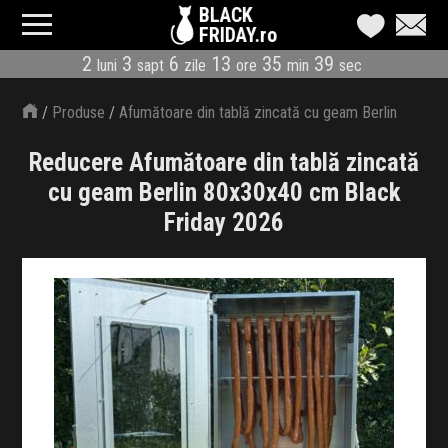
BLACK
FRIDAY.ro
2
3
6
13
35
38
luni
sapt
zile
ore
min
sec
CATEGORII
/
Produse
/
Afumătoare din tablă zincată cu geam Berlin
MAGAZINE
80x30x40 cm
Reducere Afumătoare din tablă zincată
ÎNSCRIE MAGAZIN
cu geam Berlin 80x30x40 cm Black
Friday 2026
LIVE BLOG
REDUCERI
CODURI REDUCERE
CÂND E BLACK FRIDAY
ABONARE NEWSLETTER