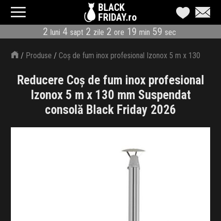
BLACK
FRIDAY.ro
2
4
2
2
19
58
luni
sapt
zile
ore
min
sec
CATEGORII
/
Produse
/
Coș de fum inox profesional Izonox 5 m x 130
MAGAZINE
mm Suspendat consolă
Reducere Coș de fum inox profesional
ÎNSCRIE MAGAZIN
Izonox 5 m x 130 mm Suspendat
consolă Black Friday 2026
LIVE BLOG
REDUCERI
CODURI REDUCERE
CÂND E BLACK FRIDAY
ABONARE NEWSLETTER