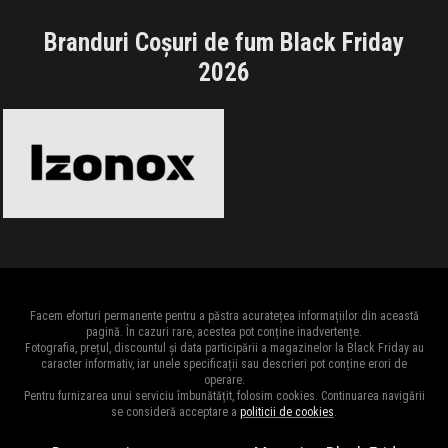
Branduri Coșuri de fum Black Friday
2026
Izonox
Black Friday 2026
Facem eforturi permanente pentru a păstra acuratețea informațiilor din această
pagină. În cazuri rare, acestea pot conține inadvertențe.
Fotografia, prețul, discountul și data participării a magazinelor la Black Friday au
caracter informativ, iar unele specificații sau descrieri pot conține erori de
operare.
Pentru furnizarea unui serviciu îmbunătățit, folosim cookies. Continuarea navigării
se consideră acceptare a
politicii de cookies
.