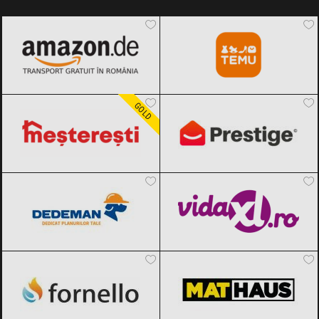
Amazon.de
Black Friday 2026
Temu
Black Friday 2026
Meșterești
Black Friday 2026
PrestigeHome
Black Friday 2026
GOLD
Dedeman
Black Friday 2026
vidaXL.ro
Black Friday 2026
Fornello
Black Friday 2026
MatHaus by Arabesque
Black Friday
2026