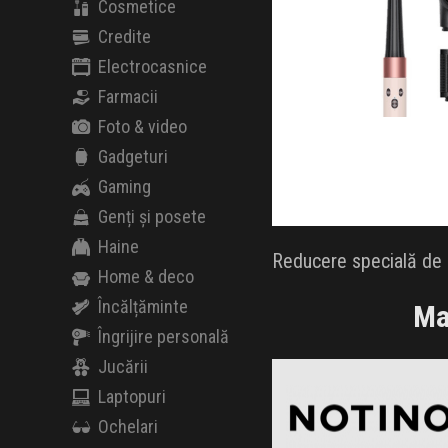
Cosmetice
Credite
Electrocasnice
Farmacii
Foto & video
Gadgeturi
Gaming
Genți și posete
Haine
Reducere specială de B
Home & deco
Încălțăminte
Ma
Îngrijire personală
Notino
Jucării
Black Friday 2026
Laptopuri
Ochelari