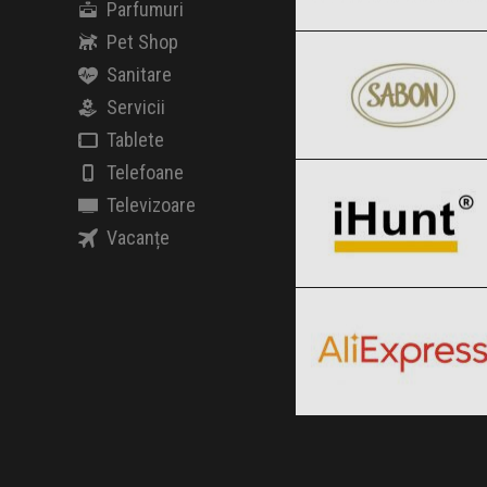
Parfumuri
SABON
Clic și Vezi Ofertele!
Pet Shop
Black Friday 2026
Sanitare
Servicii
Tablete
iHunt
Clic și Vezi Ofertele!
Telefoane
Black Friday 2026
Televizoare
Vacanțe
AliExpress
Clic și Vezi Ofertele!
Black Friday 2026
Clic și Vezi Ofertele!