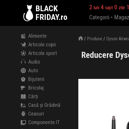
BLACK
2
4
0
luni
sapt
zile
FRIDAY.ro
Categorii
•
Magaz
Alimente
/
Produse
/
Dyson Airwra
Articole copii
Reducere Dyso
Articole sport
Audio
Auto
Bijuterii
Bricolaj
Cărți
Casă și Grădină
Ceasuri
Componente IT