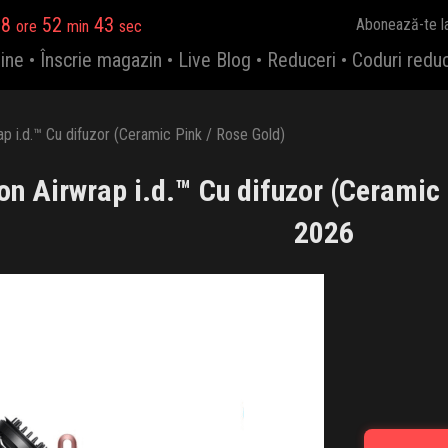
18
52
42
Abonează-te l
ore
min
sec
ine
•
Înscrie magazin
•
Live Blog
•
Reduceri
•
Coduri redu
p i.d.™ Cu difuzor (Ceramic Pink / Rose Gold)
n Airwrap i.d.™ Cu difuzor (Ceramic 
2026