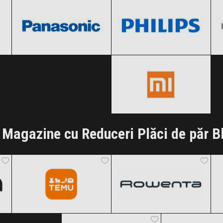
Black Friday 2026
Black Friday 2026
Xiaomi
Clic și Vezi Ofertele!
Clic și Vezi Ofertele!
Black Friday 2026
Clic și Vezi Ofertele!
Magazine cu Reduceri Plăci de păr B
Temu
Rowenta
Black Friday 2026
Black Friday 2026
AliExpress
ITGalaxy
Clic și Vezi Ofertele!
Clic și Vezi Ofertele!
Black Friday 2026
Black Friday