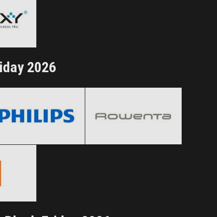
ertele!
riday 2026
Philips
Rowenta
Black Friday 2026
Black Friday 2026
Clic și Vezi Ofertele!
Clic și Vezi Ofertele!
 2026
ertele!