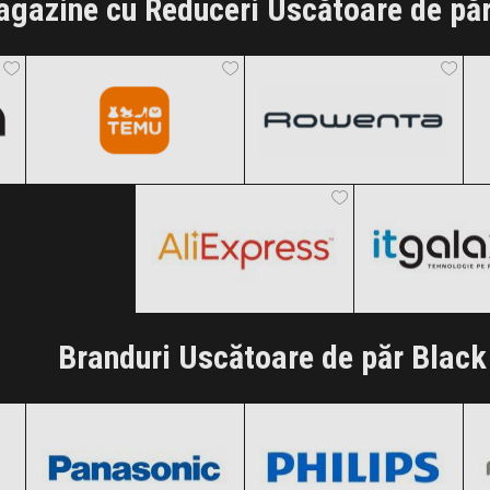
gazine cu Reduceri Uscătoare de păr
Temu
Rowenta
Black Friday 2026
Black Friday 2026
AliExpress
ITGalaxy
Clic și Vezi Ofertele!
Clic și Vezi Ofertele!
Black Friday 2026
Black Friday
Clic și Vezi Ofertele!
Clic și Vezi Of
Branduri Uscătoare de păr Black
Panasonic
Philips
Black Friday 2026
Black Friday 2026