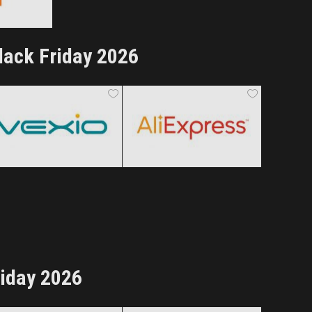
ertele!
lack Friday 2026
Vexio
AliExpress
Black Friday 2026
Black Friday 2026
Clic și Vezi Ofertele!
Clic și Vezi Ofertele!
riday 2026
Rowenta
Samsung