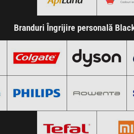
Clic și Vezi Ofertele!
Clic și Vezi Of
Branduri Îngrijire personală Blac
Colgate
Dyson
Black Friday 2026
Black Friday 2026
Philips
Rowenta
Clic și Vezi Ofertele!
Clic și Vezi Ofertele!
Black Friday 2026
Black Friday 2026
Tefal
Xiaomi
Clic și Vezi Ofertele!
Clic și Vezi Ofertele!
Black Friday 2026
Black Friday