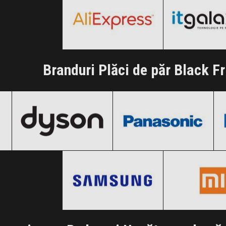
Clic și Vezi Ofertele!
Clic și Vezi Of
Branduri Plăci de păr Black F
Dyson
Panasonic
Black Friday 2026
Black Friday 2026
Samsung
Xiaomi
Clic și Vezi Ofertele!
Clic și Vezi Ofertele!
Black Friday 2026
Black Friday
Clic și Vezi Ofertele!
Clic și Vezi Of